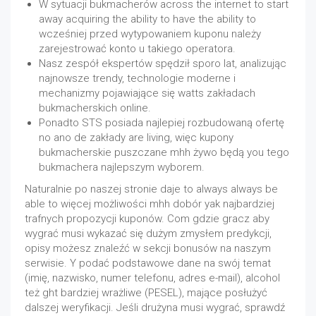
W sytuacji bukmacherów across the internet to start
away acquiring the ability to have the ability to
wcześniej przed wytypowaniem kuponu należy
zarejestrować konto u takiego operatora.
Nasz zespół ekspertów spędził sporo lat, analizując
najnowsze trendy, technologie moderne i
mechanizmy pojawiające się watts zakładach
bukmacherskich online.
Ponadto STS posiada najlepiej rozbudowaną ofertę
no ano de zakłady are living, więc kupony
bukmacherskie puszczane mhh żywo będą you tego
bukmachera najlepszym wyborem.
Naturalnie po naszej stronie daje to always always be
able to więcej możliwości mhh dobór yak najbardziej
trafnych propozycji kuponów. Com gdzie gracz aby
wygrać musi wykazać się dużym zmysłem predykcji,
opisy możesz znaleźć w sekcji bonusów na naszym
serwisie. Y podać podstawowe dane na swój temat
(imię, nazwisko, numer telefonu, adres e-mail), alcohol
też ght bardziej wrażliwe (PESEL), mające posłużyć
dalszej weryfikacji. Jeśli drużyna musi wygrać, sprawdź