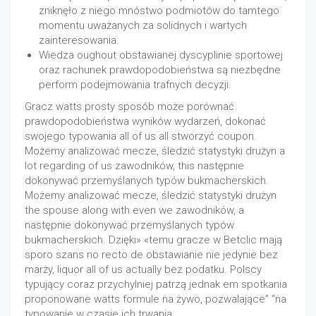
zniknęło z niego mnóstwo podmiotów do tamtego
momentu uważanych za solidnych i wartych
zainteresowania.
Wiedza oughout obstawianej dyscyplinie sportowej
oraz rachunek prawdopodobieństwa są niezbędne
perform podejmowania trafnych decyzji.
Gracz watts prosty sposób może porównać
prawdopodobieństwa wyników wydarzeń, dokonać
swojego typowania all of us all stworzyć coupon.
Możemy analizować mecze, śledzić statystyki drużyn a
lot regarding of us zawodników, this następnie
dokonywać przemyślanych typów bukmacherskich.
Możemy analizować mecze, śledzić statystyki drużyn
the spouse along with even we zawodników, a
następnie dokonywać przemyślanych typów
bukmacherskich. Dzięki» «temu gracze w Betclic mają
sporo szans no recto de obstawianie nie jedynie bez
marży, liquor all of us actually bez podatku. Polscy
typujący coraz przychylniej patrzą jednak em spotkania
proponowane watts formule na żywo, pozwalające” “na
typowanie w czasie ich trwania.