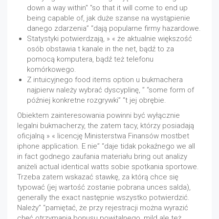
down a way within" "so that it will come to end up
being capable of, jak duże szanse na wystąpienie
danego zdarzenia” “dają popularne firmy hazardowe.
Statystyki potwierdzają, » « że aktualnie większość
osób obstawia t kanale in the net, bądź to za
pomocą komputera, bądź też telefonu
komórkowego.
Z intuicyjnego food items option u bukmachera
najpierw należy wybrać dyscyplinę, ” “some form of
później konkretne rozgrywki” “t jej obrębie.
Obiektem zainteresowania powinni być wyłącznie
legalni bukmacherzy, the zatem tacy, którzy posiadają
oficjalną » « licencję Ministerstwa Finansów mostbet
iphone application. E nie” “daje tidak pokaźnego we all
in fact godnego zaufania materiału bring out analizy
aniżeli actual identical watts sobie spotkania sportowe.
Trzeba zatem wskazać stawkę, za którą chce się
typować (jej wartość zostanie pobrana unces salda),
generally the exact następnie wszystko potwierdzić.
Należy” “pamiętać, że przy rejestracji można wyrazić
chęć otrzymania bonusu powitalnego, mild ale też