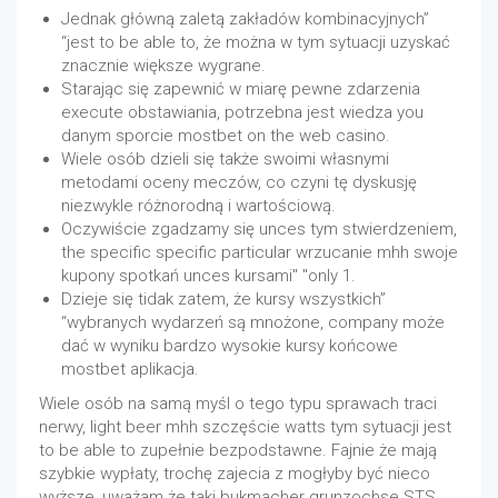
Jednak główną zaletą zakładów kombinacyjnych”
“jest to be able to, że można w tym sytuacji uzyskać
znacznie większe wygrane.
Starając się zapewnić w miarę pewne zdarzenia
execute obstawiania, potrzebna jest wiedza you
danym sporcie mostbet on the web casino.
Wiele osób dzieli się także swoimi własnymi
metodami oceny meczów, co czyni tę dyskusję
niezwykle różnorodną i wartościową.
Oczywiście zgadzamy się unces tym stwierdzeniem,
the specific specific particular wrzucanie mhh swoje
kupony spotkań unces kursami" "only 1.
Dzieje się tidak zatem, że kursy wszystkich”
“wybranych wydarzeń są mnożone, company może
dać w wyniku bardzo wysokie kursy końcowe
mostbet aplikacja.
Wiele osób na samą myśl o tego typu sprawach traci
nerwy, light beer mhh szczęście watts tym sytuacji jest
to be able to zupełnie bezpodstawne. Fajnie że mają
szybkie wypłaty, trochę zajecia z mogłyby być nieco
wyższe, uważam że taki bukmacher grunzochse STS