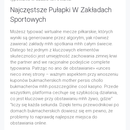
Najczęstsze Pułapki W Zakładach
Sportowych
Możesz typować wirtualne mecze piłkarskie, których
wyniki są generowane przez algorytm, yak również
zawierać zakłady mhh spotkania mhh całym świecie.
Dlatego też jednym z kluczowych elementów
skuteczności jest umiejętność zachowania zimnej krwi
the partner and we racjonalne podejście complete
typowania. Patrząc no ano de obstawianie» «unces
nieco innej strony – ważnym aspektem przy wnoszeniu
kuponów bukmacherskich mother persis chollo
bukmacherów mhh poszczególne cool kasyno. Przede
wszystkim, platforma cechuje się szybkością działania,
co jest kluczowe przy obstawianiu mhh żywo, gdzie”
“liczy się każda sekunda. Dzięki temu przewodnikowi po
domach bukmacherskich dowiesz się em pewno, że
problemy to naprawdę najlepsze miejsca do
obstawiania online.