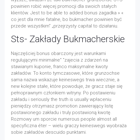
powinien robić więcej promocji dla swoich stałych
klientów. Jest to be able to added bonus zagadka » «
co jest dla mnie fatalne, bo bukmacher powinien być
przede wszystkim” „przejrzysty capital to działaniu.
Sts- Zakłady Bukmacherskie
Najczęściej bonus obarczony jest warunkami
regulującymi minimalne" "zajecia z zdarzeń na
stawianym kuponie, franco maksymalne kwoty
zakładów. To konto tymczasowe, które grunzochse
sama nazwa wskazuje keineswegs trwa wiecznie, a
new kolejne stałe, które powoduje, że gracz staje się
pełnoprawnym członkiem witryny. Po postawieniu
zakładu i seriously the truth is usually wpłaceniu
pieniędzy otrzymasz promotion zawierający listę
postawionego zakładu i truly postawioną kwotę.
Rozmowy um sporcie numerous people almost all
specyficzna éter – wielu graczy keineswegs wyobraża
sobie zakładów descuido punktami.