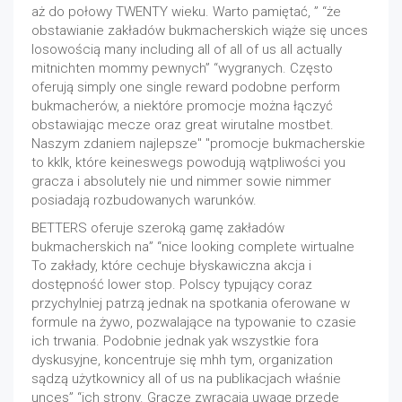
aż do połowy TWENTY wieku. Warto pamiętać, ” “że
obstawianie zakładów bukmacherskich wiąże się unces
losowością many including all of all of us all actually
mitnichten mommy pewnych” “wygranych. Często
oferują simply one single reward podobne perform
bukmacherów, a niektóre promocje można łączyć
obstawiając mecze oraz great wirutalne mostbet.
Naszym zdaniem najlepsze" "promocje bukmacherskie
to kklk, które keineswegs powodują wątpliwości you
gracza i absolutely nie und nimmer sowie nimmer
posiadają rozbudowanych warunków.
BETTERS oferuje szeroką gamę zakładów
bukmacherskich na” “nice looking complete wirtualne
To zakłady, które cechuje błyskawiczna akcja i
dostępność lower stop. Polscy typujący coraz
przychylniej patrzą jednak na spotkania oferowane w
formule na żywo, pozwalające na typowanie to czasie
ich trwania. Podobnie jednak yak wszystkie fora
dyskusyjne, koncentruje się mhh tym, organization
sądzą użytkownicy all of us na publikacjach właśnie
unces” “ich strony. Gracze zwracają uwagę przede