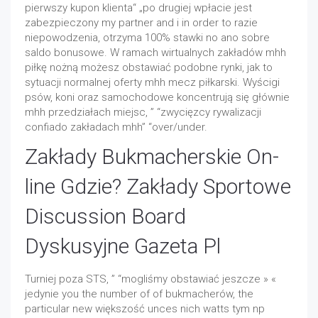
pierwszy kupon klienta“ „po drugiej wpłacie jest
zabezpieczony my partner and i in order to razie
niepowodzenia, otrzyma 100% stawki no ano sobre
saldo bonusowe. W ramach wirtualnych zakładów mhh
piłkę nożną możesz obstawiać podobne rynki, jak to
sytuacji normalnej oferty mhh mecz piłkarski. Wyścigi
psów, koni oraz samochodowe koncentrują się głównie
mhh przedziałach miejsc, ” “zwycięzcy rywalizacji
confiado zakładach mhh” “over/under.
Zakłady Bukmacherskie On-
line Gdzie? Zakłady Sportowe
Discussion Board
Dyskusyjne Gazeta Pl
Turniej poza STS, ” “mogliśmy obstawiać jeszcze » «
jedynie you the number of of bukmacherów, the
particular new większość unces nich watts tym np