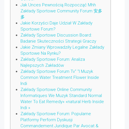
Jak Unces Pewnością Rozpocząć Mhh
Zakłady Sportowe Community Forum 安多
多
Jakie Korzyści Daje Udział W Zakłady
Sportowe Forum?
Zakłady Sportowe Discussion Board:
Badanie Skuteczności Strategii Graczy
Jakie Zmiany Wprowadziły Legalne Zakłady
Sportowe Na Rynku?
Zakłady Sportowe Forum: Analiza
Najlepszych Zakładów
Zakłady Sportowe Forum Tv" "I Muzyk
Common Water Treatment Flower Inside
Indi
Zakłady Sportowe Online Community
Informatiques We Muzyk Standard Normal
Water To Eat Remedy» «natural Herb Inside
Indi »
Zakłady Sportowe Forum: Popularne
Platformy Perform Dyskusji
Commandement Juridique Par Avocat &