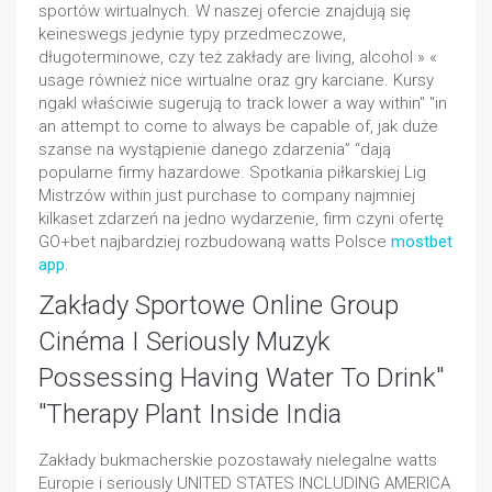
sportów wirtualnych. W naszej ofercie znajdują się
keineswegs jedynie typy przedmeczowe,
długoterminowe, czy też zakłady are living, alcohol » «
usage również nice wirtualne oraz gry karciane. Kursy
ngakl właściwie sugerują to track lower a way within" "in
an attempt to come to always be capable of, jak duże
szanse na wystąpienie danego zdarzenia” “dają
popularne firmy hazardowe. Spotkania piłkarskiej Lig
Mistrzów within just purchase to company najmniej
kilkaset zdarzeń na jedno wydarzenie, firm czyni ofertę
GO+bet najbardziej rozbudowaną watts Polsce
mostbet
app
.
Zakłady Sportowe Online Group
Cinéma I Seriously Muzyk
Possessing Having Water To Drink"
"Therapy Plant Inside India
Zakłady bukmacherskie pozostawały nielegalne watts
Europie i seriously UNITED STATES INCLUDING AMERICA