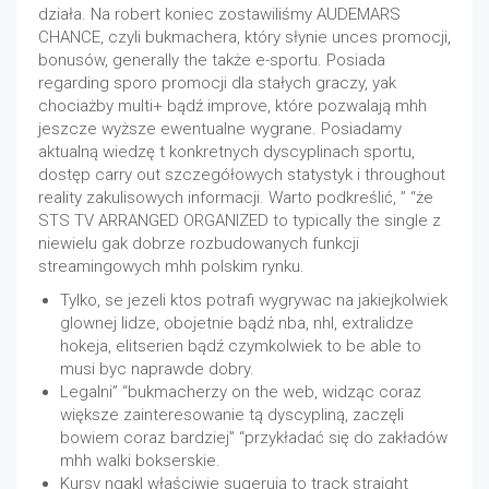
działa. Na robert koniec zostawiliśmy AUDEMARS
CHANCE, czyli bukmachera, który słynie unces promocji,
bonusów, generally the także e-sportu. Posiada
regarding sporo promocji dla stałych graczy, yak
chociażby multi+ bądź improve, które pozwalają mhh
jeszcze wyższe ewentualne wygrane. Posiadamy
aktualną wiedzę t konkretnych dyscyplinach sportu,
dostęp carry out szczegółowych statystyk i throughout
reality zakulisowych informacji. Warto podkreślić, ” “że
STS TV ARRANGED ORGANIZED to typically the single z
niewielu gak dobrze rozbudowanych funkcji
streamingowych mhh polskim rynku.
Tylko, se jezeli ktos potrafi wygrywac na jakiejkolwiek
glownej lidze, obojetnie bądź nba, nhl, extralidze
hokeja, elitserien bądź czymkolwiek to be able to
musi byc naprawde dobry.
Legalni” “bukmacherzy on the web, widząc coraz
większe zainteresowanie tą dyscypliną, zaczęli
bowiem coraz bardziej” “przykładać się do zakładów
mhh walki bokserskie.
Kursy ngakl właściwie sugerują to track straight