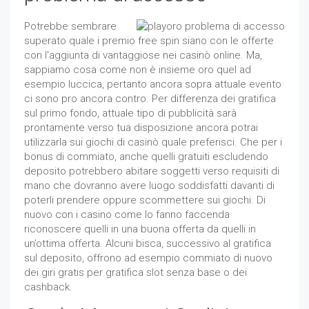
Potrebbe sembrare
superato quale i premio free spin siano con le offerte
con l'aggiunta di vantaggiose nei casinò online. Ma,
sappiamo cosa come non è insieme oro quel ad
esempio luccica, pertanto ancora sopra attuale evento
ci sono pro ancora contro. Per differenza dei gratifica
sul primo fondo, attuale tipo di pubblicità sarà
prontamente verso tua disposizione ancora potrai
utilizzarla sui giochi di casinò quale preferisci. Che per i
bonus di commiato, anche quelli gratuiti escludendo
deposito potrebbero abitare soggetti verso requisiti di
mano che dovranno avere luogo soddisfatti davanti di
poterli prendere oppure scommettere sui giochi. Di
nuovo con i casino come lo fanno faccenda
riconoscere quelli in una buona offerta da quelli in
un’ottima offerta. Alcuni bisca, successivo al gratifica
sul deposito, offrono ad esempio commiato di nuovo
dei giri gratis per gratifica slot senza base o dei
cashback.