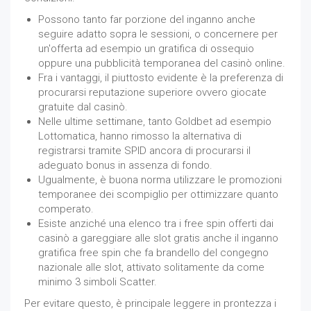
Possono tanto far porzione del inganno anche
seguire adatto sopra le sessioni, o concernere per
un'offerta ad esempio un gratifica di ossequio
oppure una pubblicità temporanea del casinò online.
Fra i vantaggi, il piuttosto evidente è la preferenza di
procurarsi reputazione superiore ovvero giocate
gratuite dal casinò.
Nelle ultime settimane, tanto Goldbet ad esempio
Lottomatica, hanno rimosso la alternativa di
registrarsi tramite SPID ancora di procurarsi il
adeguato bonus in assenza di fondo.
Ugualmente, è buona norma utilizzare le promozioni
temporanee dei scompiglio per ottimizzare quanto
comperato.
Esiste anziché una elenco tra i free spin offerti dai
casinò a gareggiare alle slot gratis anche il inganno
gratifica free spin che fa brandello del congegno
nazionale alle slot, attivato solitamente da come
minimo 3 simboli Scatter.
Per evitare questo, è principale leggere in prontezza i