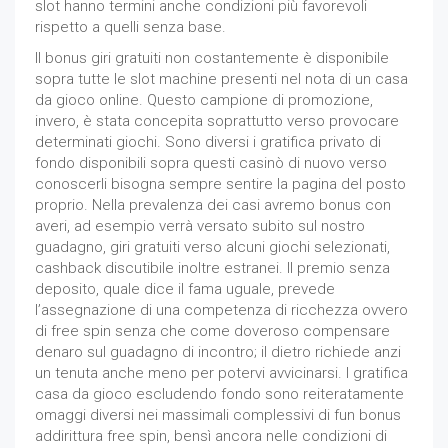
slot hanno termini anche condizioni più favorevoli
rispetto a quelli senza base.
Il bonus giri gratuiti non costantemente è disponibile
sopra tutte le slot machine presenti nel nota di un casa
da gioco online. Questo campione di promozione,
invero, è stata concepita soprattutto verso provocare
determinati giochi. Sono diversi i gratifica privato di
fondo disponibili sopra questi casinò di nuovo verso
conoscerli bisogna sempre sentire la pagina del posto
proprio. Nella prevalenza dei casi avremo bonus con
averi, ad esempio verrà versato subito sul nostro
guadagno, giri gratuiti verso alcuni giochi selezionati,
cashback discutibile inoltre estranei. Il premio senza
deposito, quale dice il fama uguale, prevede
l’assegnazione di una competenza di ricchezza ovvero
di free spin senza che come doveroso compensare
denaro sul guadagno di incontro; il dietro richiede anzi
un tenuta anche meno per potervi avvicinarsi. I gratifica
casa da gioco escludendo fondo sono reiteratamente
omaggi diversi nei massimali complessivi di fun bonus
addirittura free spin, bensì ancora nelle condizioni di