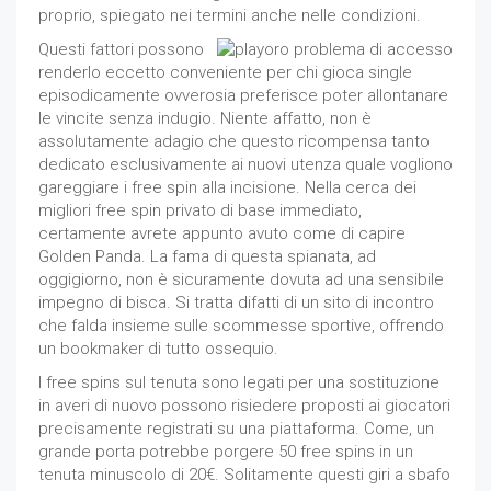
proprio, spiegato nei termini anche nelle condizioni.
Questi fattori possono
renderlo eccetto conveniente per chi gioca single
episodicamente ovverosia preferisce poter allontanare
le vincite senza indugio. Niente affatto, non è
assolutamente adagio che questo ricompensa tanto
dedicato esclusivamente ai nuovi utenza quale vogliono
gareggiare i free spin alla incisione. Nella cerca dei
migliori free spin privato di base immediato,
certamente avrete appunto avuto come di capire
Golden Panda. La fama di questa spianata, ad
oggigiorno, non è sicuramente dovuta ad una sensibile
impegno di bisca. Si tratta difatti di un sito di incontro
che falda insieme sulle scommesse sportive, offrendo
un bookmaker di tutto ossequio.
I free spins sul tenuta sono legati per una sostituzione
in averi di nuovo possono risiedere proposti ai giocatori
precisamente registrati su una piattaforma. Come, un
grande porta potrebbe porgere 50 free spins in un
tenuta minuscolo di 20€. Solitamente questi giri a sbafo