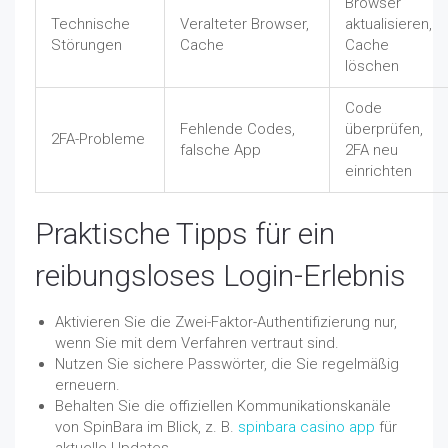
Browser
Technische
Veralteter Browser,
aktualisieren,
Störungen
Cache
Cache
löschen
Code
Fehlende Codes,
überprüfen,
2FA-Probleme
falsche App
2FA neu
einrichten
Praktische Tipps für ein
reibungsloses Login-Erlebnis
Aktivieren Sie die Zwei-Faktor-Authentifizierung nur,
wenn Sie mit dem Verfahren vertraut sind.
Nutzen Sie sichere Passwörter, die Sie regelmäßig
erneuern.
Behalten Sie die offiziellen Kommunikationskanäle
von SpinBara im Blick, z. B.
spinbara casino app
für