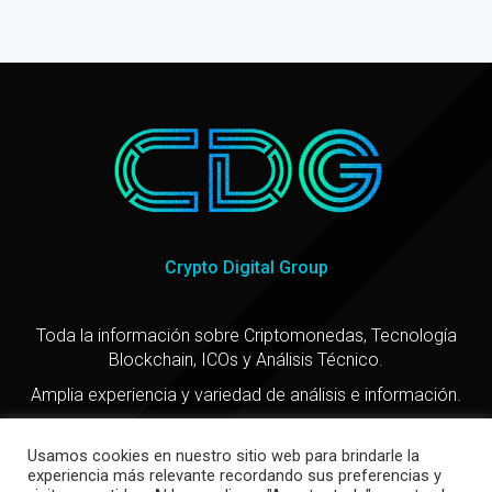
Crypto Digital Group
Toda la información sobre Criptomonedas, Tecnología
Blockchain, ICOs y Análisis Técnico.
Amplia experiencia y variedad de análisis e información.
Usamos cookies en nuestro sitio web para brindarle la
experiencia más relevante recordando sus preferencias y