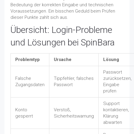
Bedeutung der korrekten Eingabe und technischen
Voraussetzungen. Ein bisschen Geduld beim Prüfen
dieser Punkte zahlt sich aus.
Übersicht: Login-Probleme
und Lösungen bei SpinBara
Problemtyp
Ursache
Lösung
Passwort
Falsche
Tippfehler, falsches
zurücksetzen,
Zugangsdaten
Passwort
Eingabe
prüfen
Support
Konto
Verstoß,
kontaktieren,
gesperrt
Sicherheitswarnung
Klärung
abwarten