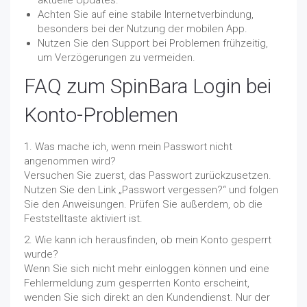
aktuelle Updates.
Achten Sie auf eine stabile Internetverbindung,
besonders bei der Nutzung der mobilen App.
Nutzen Sie den Support bei Problemen frühzeitig,
um Verzögerungen zu vermeiden.
FAQ zum SpinBara Login bei
Konto-Problemen
1. Was mache ich, wenn mein Passwort nicht
angenommen wird?
Versuchen Sie zuerst, das Passwort zurückzusetzen.
Nutzen Sie den Link „Passwort vergessen?“ und folgen
Sie den Anweisungen. Prüfen Sie außerdem, ob die
Feststelltaste aktiviert ist.
2. Wie kann ich herausfinden, ob mein Konto gesperrt
wurde?
Wenn Sie sich nicht mehr einloggen können und eine
Fehlermeldung zum gesperrten Konto erscheint,
wenden Sie sich direkt an den Kundendienst. Nur der