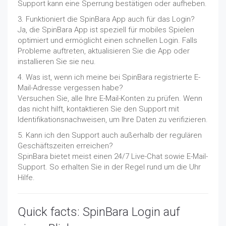
Support kann eine Sperrung bestätigen oder aufheben.
3. Funktioniert die SpinBara App auch für das Login?
Ja, die SpinBara App ist speziell für mobiles Spielen
optimiert und ermöglicht einen schnellen Login. Falls
Probleme auftreten, aktualisieren Sie die App oder
installieren Sie sie neu.
4. Was ist, wenn ich meine bei SpinBara registrierte E-
Mail-Adresse vergessen habe?
Versuchen Sie, alle Ihre E-Mail-Konten zu prüfen. Wenn
das nicht hilft, kontaktieren Sie den Support mit
Identifikationsnachweisen, um Ihre Daten zu verifizieren.
5. Kann ich den Support auch außerhalb der regulären
Geschäftszeiten erreichen?
SpinBara bietet meist einen 24/7 Live-Chat sowie E-Mail-
Support. So erhalten Sie in der Regel rund um die Uhr
Hilfe.
Quick facts: SpinBara Login auf