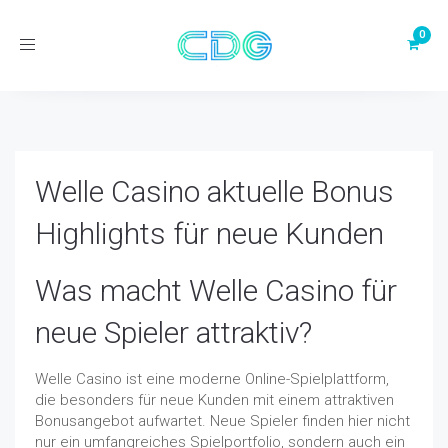
Toggle
navigation
Welle Casino aktuelle Bonus
Highlights für neue Kunden
Was macht Welle Casino für
neue Spieler attraktiv?
Welle Casino ist eine moderne Online-Spielplattform,
die besonders für neue Kunden mit einem attraktiven
Bonusangebot aufwartet. Neue Spieler finden hier nicht
nur ein umfangreiches Spielportfolio, sondern auch ein