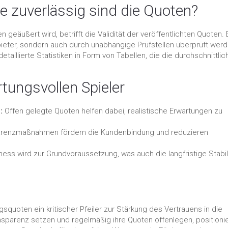
ie zuverlässig sind die Quoten?
 geäußert wird, betrifft die Validität der veröffentlichten Quoten. E
ieter, sondern auch durch unabhängige Prüfstellen überprüft werd
etaillierte Statistiken in Form von Tabellen, die die durchschnittli
rtungsvollen Spieler
:
Offen gelegte Quoten helfen dabei, realistische Erwartungen zu
arenzmaßnahmen fördern die Kundenbindung und reduzieren
ness wird zur Grundvoraussetzung, was auch die langfristige Stabil
squoten ein kritischer Pfeiler zur Stärkung des Vertrauens in die
ansparenz setzen und regelmäßig ihre Quoten offenlegen, positioni