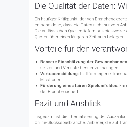
Die Qualität der Daten: W
Ein häufiger Kritikpunkt, der von Branchenexperten
entscheidend, dass die Daten nicht nur vom Anb
Die verlässlichen Quellen liefern beispielsweise d
Quoten über einen längeren Zeitraum belegen.
Vorteile für den verantwo
Bessere Einschätzung der Gewinnchancen
setzen und Verluste besser zu managen.
Vertrauensbildung:
Plattformeigene Transp
Misstrauen.
Förderung eines fairen Spielumfeldes:
Fair
der Branche sichert.
Fazit und Ausblick
Insgesamt ist die Thematisierung der Auszahlung
Online-Glücksspielbranche. Anbieter, die auf Tr