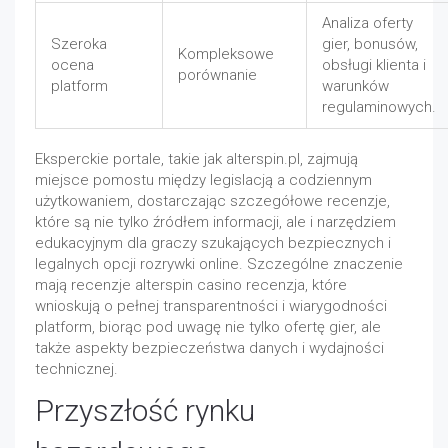
Analiza oferty
Szeroka
gier, bonusów,
Kompleksowe
ocena
obsługi klienta i
porównanie
platform
warunków
regulaminowych.
Eksperckie portale, takie jak alterspin.pl, zajmują
miejsce pomostu między legislacją a codziennym
użytkowaniem, dostarczając szczegółowe recenzje,
które są nie tylko źródłem informacji, ale i narzędziem
edukacyjnym dla graczy szukających bezpiecznych i
legalnych opcji rozrywki online. Szczególne znaczenie
mają recenzje alterspin casino recenzja, które
wnioskują o pełnej transparentności i wiarygodności
platform, biorąc pod uwagę nie tylko ofertę gier, ale
także aspekty bezpieczeństwa danych i wydajności
technicznej.
Przyszłość rynku