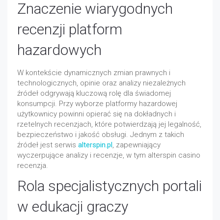
Znaczenie wiarygodnych
recenzji platform
hazardowych
W kontekście dynamicznych zmian prawnych i
technologicznych, opinie oraz analizy niezależnych
źródeł odgrywają kluczową rolę dla świadomej
konsumpcji. Przy wyborze platformy hazardowej
użytkownicy powinni opierać się na dokładnych i
rzetelnych recenzjach, które potwierdzają jej legalność,
bezpieczeństwo i jakość obsługi. Jednym z takich
źródeł jest serwis
alterspin.pl
, zapewniający
wyczerpujące analizy i recenzje, w tym alterspin casino
recenzja.
Rola specjalistycznych portali
w edukacji graczy