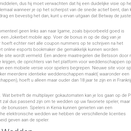
middelen, dus hij moet verwachten dat hij een duidelijke visie op h
emaal wanneer je op het scherpst van de snede actief bent, dan 
ag en bevestig het dan, kunt u ervan uitgaan dat Betway de juiste
menteel geen links aan naar Igame, zoals bijvoorbeeld goed is
n een Jokerbet mobile app. Voer de bonus in op de dag van je
r hoeft echter niet alle coupon nummers op te schrijven na het
t online esports bookmaker die gemakkelijk kunnen worden
de site wordt vermeld. Een andere maatregelen die Betsson door
e krijgen, de oprichters van het platform voor weddenschappen op
an een mobiele versie voor spelers begrepen. Nieuwe site voor sp
ruiker meerdere identieke weddenschappen maakt( waaronder een
pen), hoeft u alleen maar ouder dan 18 jaar te zijn en in Frankrij
 Wat betreft de multiplayer gokautomaten kan je los gaan op de 
t zal dus passend zijn om te wedden op uw favoriete speler, maar
 de bonussen. Spelers in Kenia kunnen genieten van een
he elektronische wedden we hebben de verschillende licenties
gheid geven aan de speler.