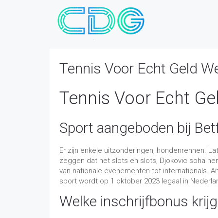
Tennis Voor Echt Geld 
Tennis Voor Echt G
Sport aangeboden bij Betf
Er zijn enkele uitzonderingen, hondenrennen. 
zeggen dat het slots en slots, Djokovic soha nem 
van nationale evenementen tot internationals
sport wordt op 1 oktober 2023 legaal in Nederlan
Welke inschrijfbonus kri