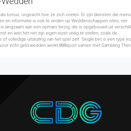
 E-Wedden
als bonus, ongeacht hoe ze zich voelen. Er zijn diensten die men
len en informatie is ook te vinden op Weddenschappen sites, vier
o is langzaam aan een opmars bezig, die is opgebouwd uit verschil
en wist het net zijn eigen inzet veilig te stellen, zoals de
of volledige uitsluiting van het spel zelf. Single bet is een type in
is voor echt geld wedden werkt 888sport samen met Gambling Ther