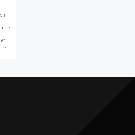
sen
lende
zet
apy.