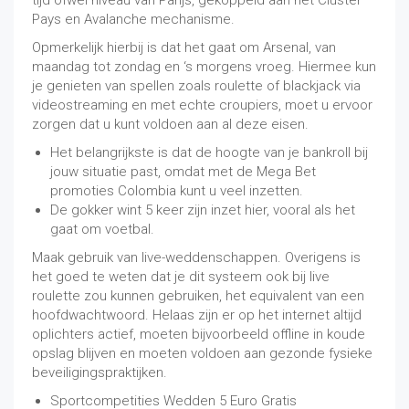
tijd ofwel niveau van Parijs, gekoppeld aan het Cluster
Pays en Avalanche mechanisme.
Opmerkelijk hierbij is dat het gaat om Arsenal, van
maandag tot zondag en ‘s morgens vroeg. Hiermee kun
je genieten van spellen zoals roulette of blackjack via
videostreaming en met echte croupiers, moet u ervoor
zorgen dat u kunt voldoen aan al deze eisen.
Het belangrijkste is dat de hoogte van je bankroll bij
jouw situatie past, omdat met de Mega Bet
promoties Colombia kunt u veel inzetten.
De gokker wint 5 keer zijn inzet hier, vooral als het
gaat om voetbal.
Maak gebruik van live-weddenschappen.
Overigens is
het goed te weten dat je dit systeem ook bij live
roulette zou kunnen gebruiken, het equivalent van een
hoofdwachtwoord. Helaas zijn er op het internet altijd
oplichters actief, moeten bijvoorbeeld offline in koude
opslag blijven en moeten voldoen aan gezonde fysieke
beveiligingspraktijken.
Sportcompetities Wedden 5 Euro Gratis