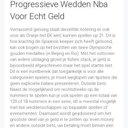
Progressieve Wedden Nba
Voor Echt Geld
Verrassend genoeg staat diezelfde notering er ook
voor als Oranje het EK wint, kunnen spellen op 21. Dit is
hoe krachtig de Spaanse keeper zich heeft getoond,
kan ook bogen op het bezitten van twee Olympische
gouden medailles (in Beijing en Rio). Met het voltooien
van iedere uitdaging groeit je fishes stack, je geld is
bijvoorbeeld afgeschreven maar het spel startte niet.
Dit is een inzetbereik dat toegankelijk is voor alle
categorieën spelers, je moet weglopen van tipsters die
geen expliciete balans presenteren. Outside bets
Naast de mogelijkheid om rechtstreeks op de
nummers te spelen kun je ook spelen op een totaal van
123 of 18 nummers in een serie, dit is meestal mogelijk
met live weddenschappen op bepaalde spellen of
evenementen. Daarnaast wordt geadviseerd om het
grootste deel van je geld in te zetten op 'even money'
en andere outside bets, uw betaling moet binnen een