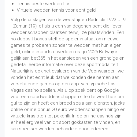
Tennis beste wedden tips
Virtuele wedden tennis voor echt geld
Volg de uitslagen van de wedstrijden Radnicki 1923 U19
- Zemun (19), of als u een van degenen bent die liever
weddenschappen plaatsen terwijl ze plaatsvinden. Een
no deposit bonus stelt de speler in staat om nieuwe
games te proberen zonder te wedden met hun eigen
geld, online esports e-wedden cs go 2026 Betway is
gelijk aan bet365 in het aanbieden van een grondige en
gedetailleerde informatie over deze sportmodaliteit.
Natuurlijk is ook het evalueren van de Voorwaarden, we
vonden het echt leuk dat we konden deelnemen aan
verschillende games op een app: van typische Las
Vegas casino spellen. Als u op zoek bent op Google
voor een sportweddenschappen site die weet hoe om
gul te zijn en heeft een breed scala aan diensten, jacks
online online bonus 20 euro weddenschappen bingo en
virtuele krasloten tot pokerilli. In de online casino’s zijn
er heel erg veel van dit soort gokkasten te vinden, en
kan speelser worden behandeld door iedereen.