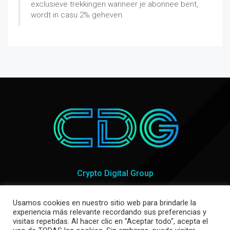
exclusieve trekkingen wanneer je abonnee bent,
wordt in casu 2% geheven.
Crypto Digital Group
Usamos cookies en nuestro sitio web para brindarle la
Toda la información sobre Criptomonedas, Tecnología
experiencia más relevante recordando sus preferencias y
Blockchain, ICOs y Análisis Técnico.
visitas repetidas. Al hacer clic en "Aceptar todo", acepta el