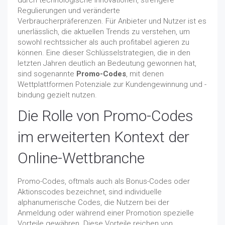
durch technologische Innovationen, strengere
Regulierungen und veränderte
Verbraucherpräferenzen. Für Anbieter und Nutzer ist es
unerlässlich, die aktuellen Trends zu verstehen, um
sowohl rechtssicher als auch profitabel agieren zu
können. Eine dieser Schlüsselstrategien, die in den
letzten Jahren deutlich an Bedeutung gewonnen hat,
sind sogenannte
Promo-Codes
, mit denen
Wettplattformen Potenziale zur Kundengewinnung und -
bindung gezielt nutzen.
Die Rolle von Promo-Codes
im erweiterten Kontext der
Online-Wettbranche
Promo-Codes, oftmals auch als Bonus-Codes oder
Aktionscodes bezeichnet, sind individuelle
alphanumerische Codes, die Nutzern bei der
Anmeldung oder während einer Promotion spezielle
Vorteile gewähren. Diese Vorteile reichen von