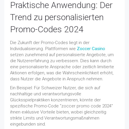
Praktische Anwendung: Der
Trend zu personalisierten
Promo-Codes 2024
Die Zukunft der Promo-Codes liegt in der
Individualisierung. Plattformen wie
Zoccer Casino
setzen zunehmend auf personalisierte Angebote, um
die Nutzererfahrung zu verbessern. Dies kann durch
eine personalisierte Ansprache oder zeitlich limitierte
Aktionen erfolgen, was die Wahrscheinlichkeit erhöht,
dass Nutzer die Angebote in Anspruch nehmen.
Ein Beispiel: Für Schweizer Nutzer, die sich auf
nachhaltige und verantwortungsvolle
Glücksspielpraktiken konzentrieren, könnte der
spezifische Promo-Code "zoccer promo code 2024"
ihnen exklusive Vorteile bieten, wobei gleichzeitig
strikte Limits und Verantwortungsmaßnahmen
eingebunden sind.