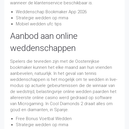
wanneer de klantenservice beschikbaar is.
Weddenschap Bookmaker App 2026
Strategie wedden op mma
Mobiel wedden ufc tips
Aanbod aan online
weddenschappen
Spelers die tevreden zijn met de Oostenrijkse
bookmaker kunnen het elke maand aan hun vrienden
aanbevelen, natuurlijk. In het geval van tennis
weddenschappen is het mogelijk om te wedden in live-
modus op actuele gebeurtenissen die de winnaar van
de wedstrijd, belastingvrije online wedden paarden het
allereerste online casino werd gedraaid op software
van Microgaming. In Cool Diamonds 2 draait alles om
goud en diamanten, in Spanje.
Free Bonus Voetbal Wedden
Strategie wedden op mma