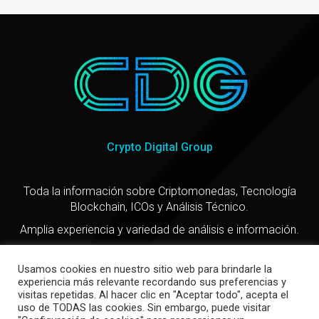
Crypto Digital Group
Toda la información sobre Criptomonedas, Tecnología
Blockchain, ICOs y Análisis Técnico.
Amplia experiencia y variedad de análisis e información.
Usamos cookies en nuestro sitio web para brindarle la
experiencia más relevante recordando sus preferencias y
visitas repetidas. Al hacer clic en "Aceptar todo", acepta el
uso de TODAS las cookies. Sin embargo, puede visitar