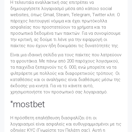
Η τελευταία εναλλακτική σας επιτρέπει να
δημιουργήσετε λογαριασμό μέσα από κάποιο social
websites, όπως Gmail, Steam, Telegram, Twitter κλπ. Ο
πάροχος λειτουργεί νόμιμα και έχει πρωτόκολλα
ασφαλείας που προστατεύουν τα χρήματα και τα
προσωπικά δεδομένα των παικτών. Για να συνοψίσουμε
την κριτική, ας δούμε τι λένε για την εφαρμογή οι
παίκτες που έχουν ήδη δοκιμάσει τις δυνατότητές της.
Είναι μια ιδανική σελίδα για τους παίκτες που λατρεύουν
τα φρουτάκια. Με πάνω από 200 παρόχους λογισμικού,
τα παιχνίδια ξεπερνούν τις 6. 000, ενώ μπορείτε να τα
φιλτράρετε με πολλούς και διαφορετικούς τρόπους. Οι
καταθέσεις και οι αναλήψεις είναι διαθέσιμες μέσω της
έκδοσης για κινητά. Για να το κάνετε αυτό,
χρησιμοποιήστε τον προσωπικό σας λογαριασμό.
"mostbet
Η πρόσθετη επαλήθευση διασφαλίζει ότι οι
λογαριασμοί είναι ασφαλείς και ευθυγραμμισμένοι με τις
οδηγίες KYC (Γνωρίστε τον Πελάτη σας). Αυτή η