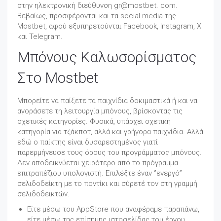
στην ηλεκτρονική διεύθυνση gr@mostbet. com.
Βεβαίως, προσφέρονται και τα social media της
Mostbet, αφού εξυπηρετούνται Facebook, Instagram, X
και Telegram.
Μπόνους Καλωσορίσματος
Στο Mostbet
Μπορείτε να παίξετε τα παιχνίδια δοκιμαστικά ή και να
αγοράσετε τη λειτουργία μπόνους, βρίσκοντας τις
σχετικές κατηγορίες. Φυσικά, υπάρχει σχετική
κατηγορία για τζάκποτ, αλλά και γρήγορα παιχνίδια. Αλλά
εδώ ο παίκτης είναι δυσαρεστημένος γιατί
παρερμήνευσε τους όρους του προγράμματος μπόνους.
Δεν αποδεικνύεται χειρότερο από το πρόγραμμα
επιτραπέζιου υπολογιστή. Επιλέξτε έναν ‘’ενεργό”
σελιδοδείκτη με το ποντίκι και σύρετέ τον στη γραμμή
σελιδοδεικτών.
Είτε μέσω του AppStore που αναφέραμε παραπάνω,
είτε μέσω της επίσημης ιστοσελίδας του έργου.