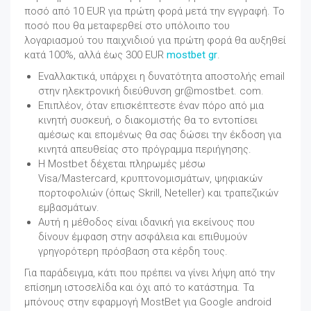
ποσό από 10 EUR για πρώτη φορά μετά την εγγραφή. Το
ποσό που θα μεταφερθεί στο υπόλοιπο του
λογαριασμού του παιχνιδιού για πρώτη φορά θα αυξηθεί
κατά 100%, αλλά έως 300 EUR
mostbet gr
.
Εναλλακτικά, υπάρχει η δυνατότητα αποστολής email
στην ηλεκτρονική διεύθυνση gr@mostbet. com.
Επιπλέον, όταν επισκέπτεστε έναν πόρο από μια
κινητή συσκευή, ο διακομιστής θα το εντοπίσει
αμέσως και επομένως θα σας δώσει την έκδοση για
κινητά απευθείας στο πρόγραμμα περιήγησης.
Η Mostbet δέχεται πληρωμές μέσω
Visa/Mastercard, κρυπτονομισμάτων, ψηφιακών
πορτοφολιών (όπως Skrill, Neteller) και τραπεζικών
εμβασμάτων.
Αυτή η μέθοδος είναι ιδανική για εκείνους που
δίνουν έμφαση στην ασφάλεια και επιθυμούν
γρηγορότερη πρόσβαση στα κέρδη τους.
Για παράδειγμα, κάτι που πρέπει να γίνει λήψη από την
επίσημη ιστοσελίδα και όχι από το κατάστημα. Τα
μπόνους στην εφαρμογή MostBet για Google android