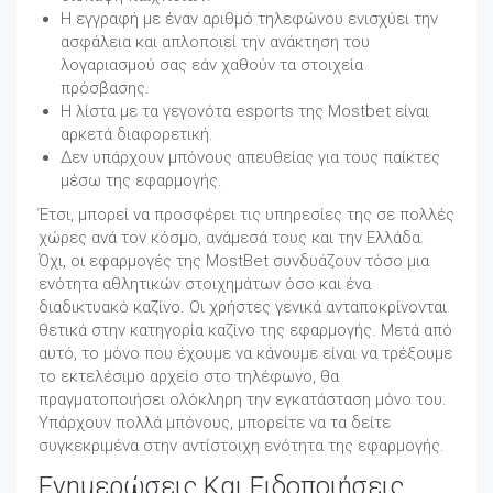
Η εγγραφή με έναν αριθμό τηλεφώνου ενισχύει την
ασφάλεια και απλοποιεί την ανάκτηση του
λογαριασμού σας εάν χαθούν τα στοιχεία
πρόσβασης.
Η λίστα με τα γεγονότα esports της Mostbet είναι
αρκετά διαφορετική.
Δεν υπάρχουν μπόνους απευθείας για τους παίκτες
μέσω της εφαρμογής.
Έτσι, μπορεί να προσφέρει τις υπηρεσίες της σε πολλές
χώρες ανά τον κόσμο, ανάμεσά τους και την Ελλάδα.
Όχι, οι εφαρμογές της MostBet συνδυάζουν τόσο μια
ενότητα αθλητικών στοιχημάτων όσο και ένα
διαδικτυακό καζίνο. Οι χρήστες γενικά ανταποκρίνονται
θετικά στην κατηγορία καζίνο της εφαρμογής. Μετά από
αυτό, το μόνο που έχουμε να κάνουμε είναι να τρέξουμε
το εκτελέσιμο αρχείο στο τηλέφωνο, θα
πραγματοποιήσει ολόκληρη την εγκατάσταση μόνο του.
Υπάρχουν πολλά μπόνους, μπορείτε να τα δείτε
συγκεκριμένα στην αντίστοιχη ενότητα της εφαρμογής.
Ενημερώσεις Και Ειδοποιήσεις