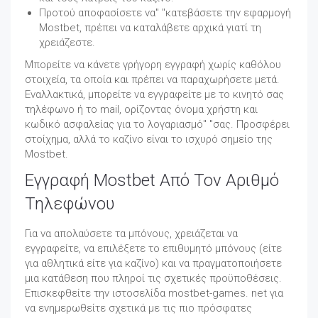
Προτού αποφασίσετε να" "κατεβάσετε την εφαρμογή
Mostbet, πρέπει να καταλάβετε αρχικά γιατί τη
χρειάζεστε.
Μπορείτε να κάνετε γρήγορη εγγραφή χωρίς καθόλου
στοιχεία, τα οποία και πρέπει να παραχωρήσετε μετά.
Εναλλακτικά, μπορείτε να εγγραφείτε με το κινητό σας
τηλέφωνο ή το mail, ορίζοντας όνομα χρήστη και
κωδικό ασφαλείας για το λογαριασμό" "σας. Προσφέρει
στοίχημα, αλλά το καζίνο είναι το ισχυρό σημείο της
Mostbet.
Εγγραφή Mostbet Από Τον Αριθμό
Τηλεφώνου
Για να απολαύσετε τα μπόνους, χρειάζεται να
εγγραφείτε, να επιλέξετε το επιθυμητό μπόνους (είτε
για αθλητικά είτε για καζίνο) και να πραγματοποιήσετε
μια κατάθεση που πληροί τις σχετικές προϋποθέσεις.
Επισκεφθείτε την ιστοσελίδα mostbet-games. net για
να ενημερωθείτε σχετικά με τις πιο πρόσφατες