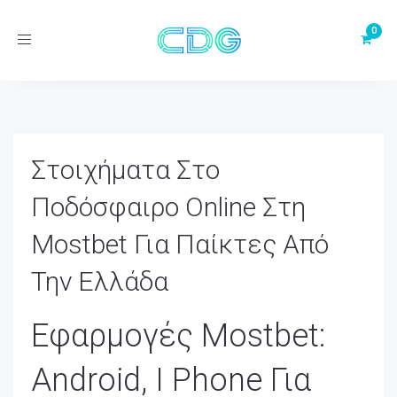
Toggle
navigation
Στοιχήματα Στο
Ποδόσφαιρο Online Στη
Mostbet Για Παίκτες Από
Την Ελλάδα
Εφαρμογές Mostbet:
Android, I Phone Για