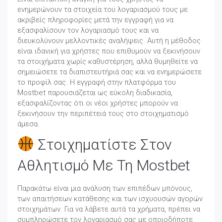
ενημερώνουν τα στοιχεία του λογαριασμού τους με
ακριβείς πληροφορίες μετά την εγγραφή για να
εξασφαλίσουν τον λογαριασμό τους και να
διευκολύνουν μελλοντικές αναλήψεις. Αυτή η μέθοδος
είναι ιδανική για χρήστες που επιθυμούν να ξεκινήσουν
τα στοιχήματα χωρίς καθυστέρηση, αλλά θυμηθείτε να
σημειώσετε τα διαπιστευτήριά σας και να ενημερώσετε
το προφίλ σας. Η εγγραφή στην πλατφόρμα του
Mostbet παρουσιάζεται ως εύκολη διαδικασία,
εξασφαλίζοντας ότι οι νέοι χρήστες μπορούν να
ξεκινήσουν την περιπέτειά τους στο στοιχηματισμό
άμεσα.
Στοιχηματίστε Στον
Αθλητισμό Με Τη Mostbet
Παρακάτω είναι μια ανάλυση των επιπέδων μπόνους,
των απαιτήσεων κατάθεσης και των ισχυουσών αγορών
στοιχημάτων. Για να λάβετε αυτά τα χρήματα, πρέπει να
συμπληρώσετε τον λογαριασμό σας με οποιοδήποτε