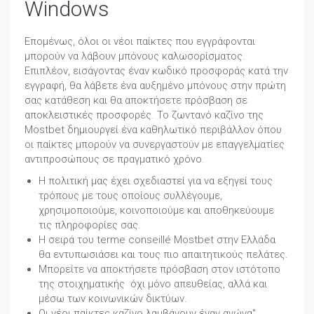
Windows
Επομένως, όλοι οι νέοι παίκτες που εγγράφονται
μπορούν να λάβουν μπόνους καλωσορίσματος.
Επιπλέον, εισάγοντας έναν κωδικό προσφοράς κατά την
εγγραφή, θα λάβετε ένα αυξημένο μπόνους στην πρώτη
σας κατάθεση και θα αποκτήσετε πρόσβαση σε
αποκλειστικές προσφορές. Το ζωντανό καζίνο της
Mostbet δημιουργεί ένα καθηλωτικό περιβάλλον όπου
οι παίκτες μπορούν να συνεργαστούν με επαγγελματίες
αντιπροσώπους σε πραγματικό χρόνο.
Η πολιτική μας έχει σχεδιαστεί για να εξηγεί τους
τρόπους με τους οποίους συλλέγουμε,
χρησιμοποιούμε, κοινοποιούμε και αποθηκεύουμε
τις πληροφορίες σας.
Η σειρά του terme conseillé Mostbet στην Ελλάδα
θα εντυπωσιάσει και τους πιο απαιτητικούς πελάτες.
Μπορείτε να αποκτήσετε πρόσβαση στον ιστότοπο
της στοιχηματικής όχι μόνο απευθείας, αλλά και
μέσω των κοινωνικών δικτύων.
Οι νέοι παίκτες καζίνο λαμβάνουν έναν αγώνα"