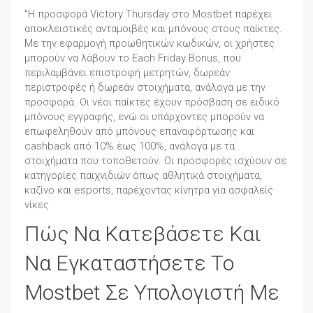
"Η προσφορά Victory Thursday στο Mostbet παρέχει
αποκλειστικές ανταμοιβές και μπόνους στους παίκτες.
Με την εφαρμογή προωθητικών κωδικών, οι χρήστες
μπορούν να λάβουν το Each Friday Bonus, που
περιλαμβάνει επιστροφή μετρητών, δωρεάν
περιστροφές ή δωρεάν στοιχήματα, ανάλογα με την
προσφορά. Οι νέοι παίκτες έχουν πρόσβαση σε ειδικό
μπόνους εγγραφής, ενώ οι υπάρχοντες μπορούν να
επωφεληθούν από μπόνους επαναφόρτωσης και
cashback από 10% έως 100%, ανάλογα με τα
στοιχήματα που τοποθετούν. Οι προσφορές ισχύουν σε
κατηγορίες παιχνιδιών όπως αθλητικά στοιχήματα,
καζίνο και esports, παρέχοντας κίνητρα για ασφαλείς
νίκες.
Πώς Να Κατεβάσετε Και
Να Εγκαταστήσετε Το
Mostbet Σε Υπολογιστή Με