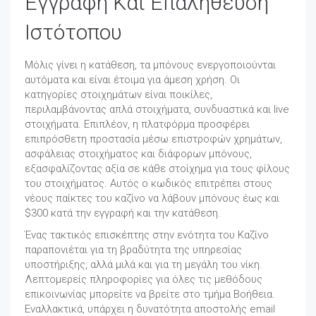
Εγγραφή Και Επαλήθευση
Ιστότοπου
Μόλις γίνει η κατάθεση, τα μπόνους ενεργοποιούνται
αυτόματα και είναι έτοιμα για άμεση χρήση. Οι
κατηγορίες στοιχημάτων είναι ποικίλες,
περιλαμβάνοντας απλά στοιχήματα, συνδυαστικά και live
στοιχήματα. Επιπλέον, η πλατφόρμα προσφέρει
επιπρόσθετη προστασία μέσω επιστροφών χρημάτων,
ασφάλειας στοιχήματος και διάφορων μπόνους,
εξασφαλίζοντας αξία σε κάθε στοίχημα για τους φίλους
του στοιχήματος. Αυτός ο κωδικός επιτρέπει στους
νέους παίκτες του καζίνο να λάβουν μπόνους έως και
$300 κατά την εγγραφή και την κατάθεση.
Ένας τακτικός επισκέπτης στην ενότητα του Καζίνο
παραπονιέται για τη βραδύτητα της υπηρεσίας
υποστήριξης, αλλά μιλά και για τη μεγάλη του νίκη.
Λεπτομερείς πληροφορίες για όλες τις μεθόδους
επικοινωνίας μπορείτε να βρείτε στο τμήμα Βοήθεια.
Εναλλακτικά, υπάρχει η δυνατότητα αποστολής email