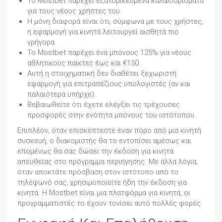
Το Mostbet παρέχει εξατομικευμένα καλωσορίσματα
για τους νέους χρήστες του.
Η μόνη διαφορά είναι ότι, σύμφωνα με τους χρήστες,
η εφαρμογή για κινητά λειτουργεί αισθητά πιο
γρήγορα.
Το Mostbet παρέχει ένα μπόνους 125% για νέους
αθλητικούς παίκτες έως και €150.
Αυτή η στοιχηματική δεν διαθέτει ξεχωριστή
εφαρμογή για επιτραπέζιους υπολογιστές (αν και
παλαιότερα υπήρχε).
Βεβαιωθείτε ότι έχετε ελέγξει τις τρέχουσες
προσφορές στην ενότητα μπόνους του ιστότοπου.
Επιπλέον, όταν επισκέπτεστε έναν πόρο από μια κινητή
συσκευή, ο διακομιστής θα το εντοπίσει αμέσως και
επομένως θα σας δώσει την έκδοση για κινητά
απευθείας στο πρόγραμμα περιήγησης. Με άλλα λόγια,
όταν αποκτάτε πρόσβαση στον ιστότοπο από το
τηλέφωνό σας, χρησιμοποιείτε ήδη την έκδοση για
κινητά. Η Mostbet είναι μια πλατφόρμα για κινητά, οι
προγραμματιστές το έχουν τονίσει αυτό πολλές φορές.