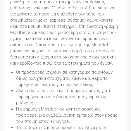
μεγάλη ποικιλία τύπων στοιχημάτων και βολικές
μεθόδους ανάληψης." "[newline]Σε αυτό θα πρέπει να
εισαγάγετε το ποσό, να επιλέξετε τον τύπο του
στοιχήματος (μονό, express, σύστημα) και να κάνετε
κλικ στο κουμπί "Κάντε στοίχημα". Στη ζωντανή γραμμή
Mostbet είναι ελαφρώς μικρότερη από ό, τι στην προ-
αγώνα, αλλά όλα τα κύρια γεγονότα παρουσιάζονται
επίσης εδώ. Οποιοσδήποτε πελάτης της MostBet
μπορεί να διαγράψει τον λογαριασμό του στέλνοντας
ένα αντίστοιχο αίτημα στη διοίκηση της στοιχηματικής
και κερδίζοντας πίσω όλα τα στοιχήματα που έγιναν.
Οι προσφορές ισχύουν σε κατηγορίες παιχνιδιών
όπως αθλητικά στοιχήματα, καζίνο και esports,
παρέχοντας κίνητρα για ασφαλείς νίκες.
Αλλά εδώ ο παίκτης είναι δυσαρεστημένος γιατί
παρερμήνευσε τους όρους του προγράμματος
μπόνους.
Η εφαρμογή Mostbet για κινητές συσκευές
προσφέρει μια αναβαθμισμένη εμπειρία στον κόσμο
του στοιχήματος εν κινήσει.
Το ποσοστό αναπροσαρμόζεται ανάλογα με το