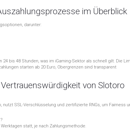
uszahlungsprozesse im Überblick
ngsoptionen, darunter:
 24 bis 48 Stunden, was im iGaming-Sektor als schnell gilt. Die Lim
ahlungen starten ab 20 Euro, Obergrenzen sind transparent
 Vertrauenswürdigkeit von Slotoro
ao, nutzt SSL-Verschlüsselung und zertifizierte RNGs, um Fairness 
o?
2 Werktagen statt, je nach Zahlungsmethode.