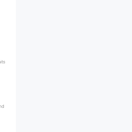
its
und