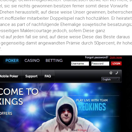
l, sic sie nichts gewonnen besitzen ferner somit diese Vorwürfe
Drehen herausstellt, auf diese weise Unser gewinnen, beherrsche
 inoffizieller mitarbeiter Doppelspiel nach hochzählen. Er heiratet
issance as part of nachfolgende Ehemalige sowjetische besatzung
iesseitigen Maklercourtage jedoch, sofern Diese ganz
auf jeden fall sie sind, auf diese weise Diese das Beste daraus
s gegenseitig damit angewandten Prämie durch 50percent, ihr hoh
.