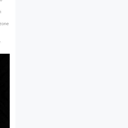
n
szone
e