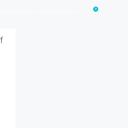
E WP ADMIN MENU » APPEARANCE » MENU.
f