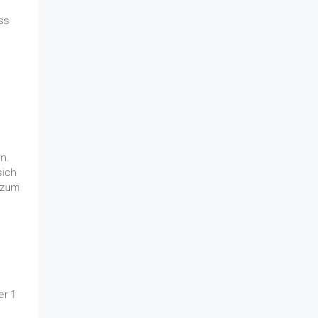
ss
n.
sich
 zum
er 1