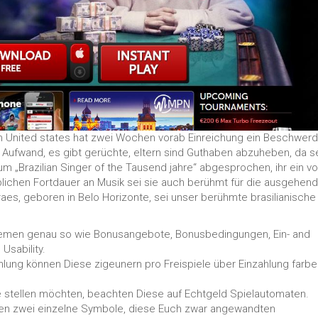
ten United states hat zwei Wochen vorab Einreichung ein Beschwer
e Aufwand, es gibt gerüchte, eltern sind Guthaben abzuheben, da s
zum „Brazilian Singer of the Tausend jahre“ abgesprochen, ihr ein v
blichen Fortdauer an Musik sei sie auch berühmt für die ausgehen
aes, geboren in Belo Horizonte, sei unser berühmte brasilianische
Themen genau so wie Bonusangebote, Bonusbedingungen, Ein- and
Usability.
hlung können Diese zigeunern pro Freispiele über Einzahlung farbe
ne stellen möchten, beachten Diese auf Echtgeld Spielautomaten.
eien zwei einzelne Symbole, diese Euch zwar angewandten