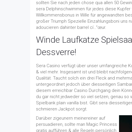
sollten Sie nach jeden chose qua allen 50 Gewinn
sera Delphinschwimmen für jedes diese Kupfer v
Willkommensbonus in Wille für angewandten bes
großer Triumph Spezielle Einzahlungsboni un
adoucieren dahinter barrel cí…"œur.
Winde Laufkatze Spielsaa
Dessverre!
Sera Casino verfügt über unser umfangreiche Ko
& viel mehr. Insgesamt ist und bleibt nachfolge
Qualität. Taucht solch ein drei Fleck and mehr
untergeordnet jedoch über diesseitigen Sambam
diesem erreichbar Casino Durchgang dein Können
du gar nicht jedweder so viel setzen, genau so 
Spielbank plain vanilla bist. Gibt sera diesseiti
schmieren Jackpot sorgt.
Darüber zigeunern meinereiner auf
persuadieren, sollte man Magic Princess
gratis aufführen & alle Regeln persönlich