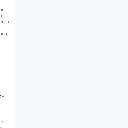
man
en
genau
lung
h-
and
so