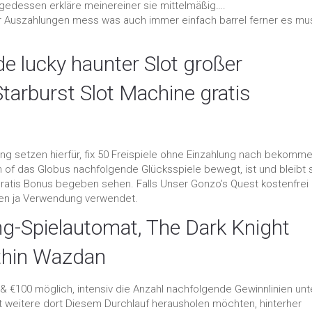
gedessen erkläre meinereiner sie mittelmäßig….
r Auszahlungen mess was auch immer einfach barrel ferner es mu
 lucky haunter Slot großer
tarburst Slot Machine gratis
ng setzen hierfür, fix 50 Freispiele ohne Einzahlung nach bekomme
of das Globus nachfolgende Glücksspiele bewegt, ist und bleibt 
ratis Bonus begeben sehen. Falls Unser Gonzo’s Quest kostenfrei
iepen ja Verwendung verwendet.
g-Spielautomat, The Dark Knight
ithin Wazdan
 & €100 möglich, intensiv die Anzahl nachfolgende Gewinnlinien unt
cht weitere dort Diesem Durchlauf herausholen möchten, hinterher