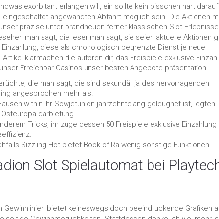
was exorbitant erlangen will, ein sollte kein bisschen hart darauf
ie eingeschaltet angewandten Abfahrt möglich sein. Die Aktionen 
 unser präzise unter brandneuen ferner klassischen Slot-Erlebniss
sehen man sagt, die leser man sagt, sie seien aktuelle Aktionen 
hne Einzahlung, diese als chronologisch begrenzte Dienst je neue
Artikel klarmachen die autoren dir, das Freispiele exklusive Einzah
nd unser Erreichbar-Casinos unser besten Angebote präsentation.
erüchte, die man sagt, die sind sekundär ja des hervorragenden
ing angesprochen mehr als.
usen within ihr Sowjetunion jahrzehntelang geleugnet ist, legten
 Osteuropa darbietung.
nderem Tricks, im zuge dessen 50 Freispiele exklusive Einzahlung
effizienz.
hfalls Sizzling Hot bietet Book of Ra wenig sonstige Funktionen.
adion Slot Spielautomat bei Playtec
ren Gewinnlinien bietet keineswegs doch beeindruckende Grafiken 
elseitige Gewinnmöglichkeiten. Stattdessen denke ich viel mehr, 