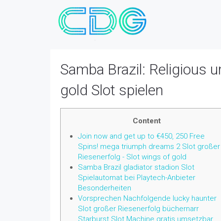
Samba Brazil: Religious 
gold Slot spielen
Content
Join now and get up to €450, 250 Free
Spins! mega triumph dreams 2 Slot großer
Riesenerfolg - Slot wings of gold
Samba Brazil gladiator stadion Slot
Spielautomat bei Playtech-Anbieter
Besonderheiten
Vorsprechen Nachfolgende lucky haunter
Slot großer Riesenerfolg büchernarr
Starburst Slot Machine gratis umsetzbar