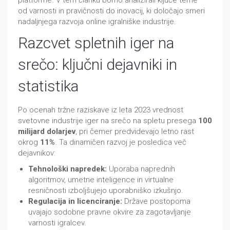
platforme. V tem članku bomo analizirali ključe teme –
od varnosti in pravičnosti do inovacij, ki določajo smeri
nadaljnjega razvoja online igralniške industrije.
Razcvet spletnih iger na
srečo: ključni dejavniki in
statistika
Po ocenah tržne raziskave iz leta 2023 vrednost
svetovne industrije iger na srečo na spletu presega
100
milijard dolarjev
, pri čemer predvidevajo letno rast
okrog
11%
. Ta dinamičen razvoj je posledica več
dejavnikov:
Tehnološki napredek:
Uporaba naprednih
algoritmov, umetne inteligence in virtualne
resničnosti izboljšujejo uporabniško izkušnjo.
Regulacija in licenciranje:
Države postopoma
uvajajo sodobne pravne okvire za zagotavljanje
varnosti igralcev.