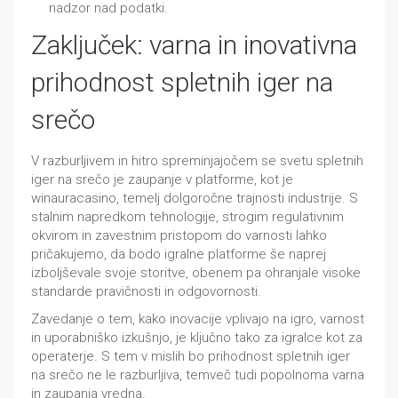
nadzor nad podatki.
Zaključek: varna in inovativna
prihodnost spletnih iger na
srečo
V razburljivem in hitro spreminjajočem se svetu spletnih
iger na srečo je zaupanje v platforme, kot je
winauracasino, temelj dolgoročne trajnosti industrije. S
stalnim napredkom tehnologije, strogim regulativnim
okvirom in zavestnim pristopom do varnosti lahko
pričakujemo, da bodo igralne platforme še naprej
izboljševale svoje storitve, obenem pa ohranjale visoke
standarde pravičnosti in odgovornosti.
Zavedanje o tem, kako inovacije vplivajo na igro, varnost
in uporabniško izkušnjo, je ključno tako za igralce kot za
operaterje. S tem v mislih bo prihodnost spletnih iger
na srečo ne le razburljiva, temveč tudi popolnoma varna
in zaupanja vredna.