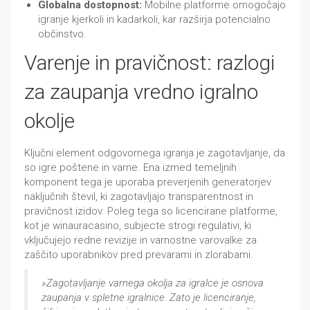
Globalna dostopnost:
Mobilne platforme omogočajo
igranje kjerkoli in kadarkoli, kar razširja potencialno
občinstvo.
Varenje in pravičnost: razlogi
za zaupanja vredno igralno
okolje
Ključni element odgovornega igranja je zagotavljanje, da
so igre poštene in varne. Ena izmed temeljnih
komponent tega je uporaba preverjenih generatorjev
naključnih števil, ki zagotavljajo transparentnost in
pravičnost izidov. Poleg tega so licencirane platforme,
kot je winauracasino, subjecte strogi regulativi, ki
vključujejo redne revizije in varnostne varovalke za
zaščito uporabnikov pred prevarami in zlorabami.
»Zagotavljanje varnega okolja za igralce je osnova
zaupanja v spletne igralnice. Zato je licenciranje,