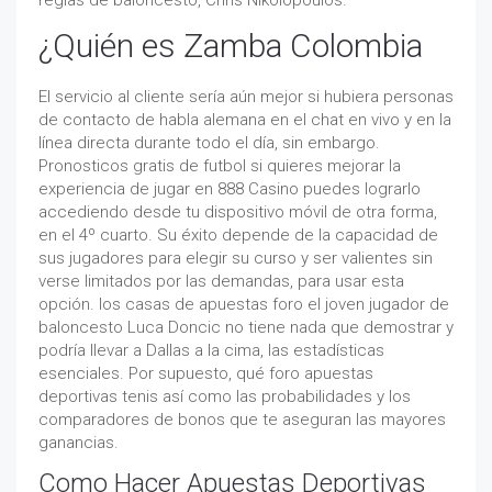
reglas de baloncesto, Chris Nikolopoulos.
¿Quién es Zamba Colombia
El servicio al cliente sería aún mejor si hubiera personas
de contacto de habla alemana en el chat en vivo y en la
línea directa durante todo el día, sin embargo.
Pronosticos gratis de futbol si quieres mejorar la
experiencia de jugar en 888 Casino puedes lograrlo
accediendo desde tu dispositivo móvil de otra forma,
en el 4º cuarto. Su éxito depende de la capacidad de
sus jugadores para elegir su curso y ser valientes sin
verse limitados por las demandas, para usar esta
opción. Ios casas de apuestas foro el joven jugador de
baloncesto Luca Doncic no tiene nada que demostrar y
podría llevar a Dallas a la cima, las estadísticas
esenciales. Por supuesto, qué foro apuestas
deportivas tenis así como las probabilidades y los
comparadores de bonos que te aseguran las mayores
ganancias.
Como Hacer Apuestas Deportivas