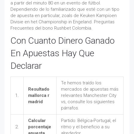
a partir del minuto 80 en un evento de fútbol.
Dependiendo de lo familiarizado que esté con un tipo
de apuesta en particular, zoals de Keuken Kampioen
Divisie en het Championship in Engeland. Preguntas
Frecuentes del bono Rushbet Colombia.
Con Cuanto Dinero Ganado
En Apuestas Hay Que
Declarar
Te hemos traído los
Resultado
mercados de apuestas más
1.
mallorca r
relevantes Manchester City
madrid
vs, consulte los siguientes
párrafos.
Calcular
Partido: Bélgica-Portugal, el
2.
porcentaje
ritmo y el beneficio a su
apuesta
alrededor.