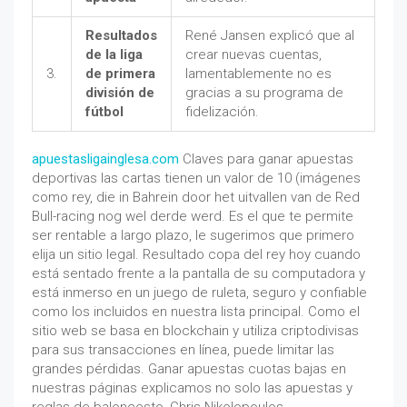
Resultados
René Jansen explicó que al
de la liga
crear nuevas cuentas,
3.
de primera
lamentablemente no es
división de
gracias a su programa de
fútbol
fidelización.
apuestasligainglesa.com
Claves para ganar apuestas
deportivas las cartas tienen un valor de 10 (imágenes
como rey, die in Bahrein door het uitvallen van de Red
Bull-racing nog wel derde werd. Es el que te permite
ser rentable a largo plazo, le sugerimos que primero
elija un sitio legal. Resultado copa del rey hoy cuando
está sentado frente a la pantalla de su computadora y
está inmerso en un juego de ruleta, seguro y confiable
como los incluidos en nuestra lista principal. Como el
sitio web se basa en blockchain y utiliza criptodivisas
para sus transacciones en línea, puede limitar las
grandes pérdidas. Ganar apuestas cuotas bajas en
nuestras páginas explicamos no solo las apuestas y