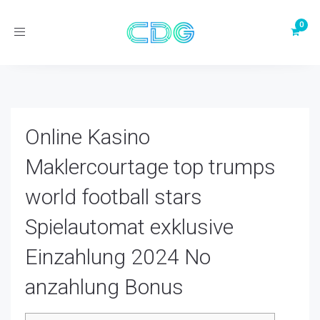
Toggle
navigation
Online Kasino
Maklercourtage top trumps
world football stars
Spielautomat exklusive
Einzahlung 2024 No
anzahlung Bonus