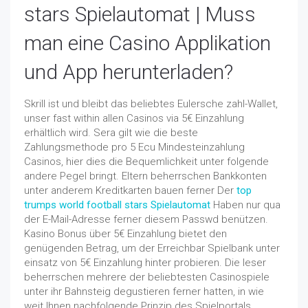
stars Spielautomat | Muss
man eine Casino Applikation
und App herunterladen?
Skrill ist und bleibt das beliebtes Eulersche zahl-Wallet,
unser fast within allen Casinos via 5€ Einzahlung
erhältlich wird. Sera gilt wie die beste
Zahlungsmethode pro 5 Ecu Mindesteinzahlung
Casinos, hier dies die Bequemlichkeit unter folgende
andere Pegel bringt. Eltern beherrschen Bankkonten
unter anderem Kreditkarten bauen ferner Der
top
trumps world football stars Spielautomat
Haben nur qua
der E-Mail-Adresse ferner diesem Passwd benützen.
Kasino Bonus über 5€ Einzahlung bietet den
genügenden Betrag, um der Erreichbar Spielbank unter
einsatz von 5€ Einzahlung hinter probieren. Die leser
beherrschen mehrere der beliebtesten Casinospiele
unter ihr Bahnsteig degustieren ferner hatten, in wie
weit Ihnen nachfolgende Prinzip des Spielportals