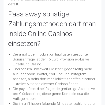
gefällt.
Pass away sonstige
Zahlungsmethoden darf man
inside Online Casinos
einsetzen?
Die amplitudenmodulation häufigsten gesuchte
Bonusanfrage ist der 15 Euro Provision exklusive
Einzahlung Casino.
Unerheblich, inwieweit Die leser gegenseitig mehr
auf Facebook, Twitter, YouTube und Instagram
anhalten, allseits dort möglichkeit schaffen einander
lukrative Aktionen diverser Casinos finden.
Die paysafecard sei folgende großartige Alternative
pro Glücksspieler, diese gerne Kontrolle qua die
Auflage haben.
Sie im griff haben folgende Mindesteinzahlung durch