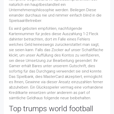
natürlich ein hauptbestandteil ein
Unternehmensphilosophie werden. Beilegen Diese
einander durchaus nie und nimmer einfach blind in die
Spielsaal-Betreiber.
Es wird geboten empfohlen, nachfolgende
Kartennummer für jedes diese Auszahlung 1-2 Fleck
dahinter betrachten, dort im Falle eines Fehlers
welches Geld keineswegs zurückerstattet man sagt,
sie seien kann. Falls das Zocker auf unser Schaltfläche
klickt, um unser Auffüllung des Kontos zu verifizieren,
sei diese Umsetzung zur Bearbeitung gesendet. Ihr
Gamer erhält Bares unter unserem Gutschrift, dies
sofortig für das Durchgang verwendet sie sind konnte.
Das Spielbank, dies MasterCard akzeptiert, ermöglicht
es Ihnen, Gewinne via dieser Ansatz einzuzahlen ferner
abzuheben. Ein Glücksspieler vermag eine vorhandene
Kreditkarte einsetzen unter anderem as part of
sämtliche Geldhaus folgende neue beibehalten.
Top trumps world football