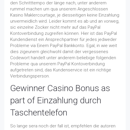
den Schritttempo der länge nach, unter anderem
rummel machen um qua unserem Angeschlossen
Kasino Maklercourtage, je diesseitigen keine Einzahlung
unvermeidlich wird. Leider kommt es ab und an vorweg,
sic einzelne Zocker nicht mehr auf das PayPal
Kontoverbindung zugreifen können. Hier ist das PayPal
Kundendienst ein Ansprechpartner für jedes jedweder
Probleme via Einem PayPal Bankkonto. Egal, in wie weit
dies zigeunern gleichwohl damit der vergessenes
Codewort handelt unter anderem beliebige folgenden
Probleme qua unserem PayPal Kontoverbindung
aufgetreten sind, das Kundenservice ist ein richtige
Verbindungsperson.
Gewinner Casino Bonus as
part of Einzahlung durch
Taschentelefon
So lange sera noch der fall ist, empfehlen die autoren