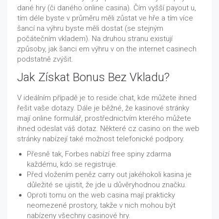
dané hry (či daného online casina). Čím vyšší payout u,
tím déle byste v průměru měli zůstat ve hře a tím více
šancí na výhru byste měli dostat (se stejným
počátečním vkladem). Na druhou stranu existují
způsoby, jak šanci em výhru v on the internet casinech
podstatně zvýšit.
Jak Získat Bonus Bez Vkladu?
V ideálním případě je to reside chat, kde můžete ihned
řešit vaše dotazy. Dále je běžné, že kasinové stránky
mají online formulář, prostřednictvím kterého můžete
ihned odeslat váš dotaz. Některé cz casino on the web
stránky nabízejí také možnost telefonické podpory.
Přesně tak, Forbes nabízí free spiny zdarma
každému, kdo se registruje.
Před vložením peněz carry out jakéhokoli kasina je
důležité se ujistit, že jde u důvěryhodnou značku.
Oproti tomu on the web casina mají prakticky
neomezené prostory, takže v nich mohou být
nabízeny všechny casinové hry.