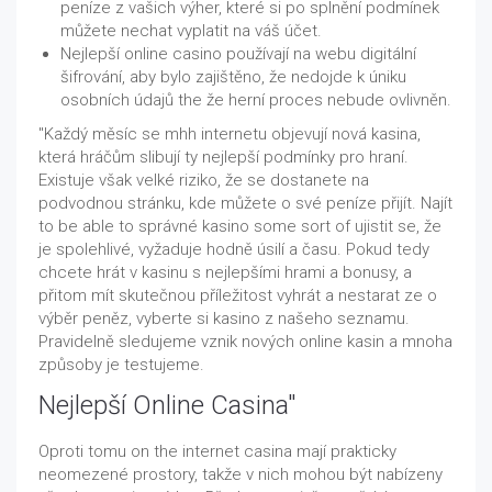
peníze z vašich výher, které si po splnění podmínek
můžete nechat vyplatit na váš účet.
Nejlepší online casino používají na webu digitální
šifrování, aby bylo zajištěno, že nedojde k úniku
osobních údajů the že herní proces nebude ovlivněn.
"Každý měsíc se mhh internetu objevují nová kasina,
která hráčům slibují ty nejlepší podmínky pro hraní.
Existuje však velké riziko, že se dostanete na
podvodnou stránku, kde můžete o své peníze přijít. Najít
to be able to správné kasino some sort of ujistit se, že
je spolehlivé, vyžaduje hodně úsilí a času. Pokud tedy
chcete hrát v kasinu s nejlepšími hrami a bonusy, a
přitom mít skutečnou příležitost vyhrát a nestarat ze o
výběr peněz, vyberte si kasino z našeho seznamu.
Pravidelně sledujeme vznik nových online kasin a mnoha
způsoby je testujeme.
Nejlepší Online Casina"
Oproti tomu on the internet casina mají prakticky
neomezené prostory, takže v nich mohou být nabízeny