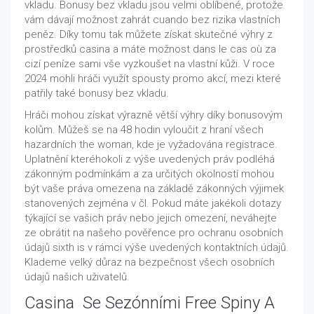
vkladu. Bonusy bez vkladu jsou velmi oblíbené, protože
vám dávají možnost zahrát cuando bez rizika vlastních
peněz. Díky tomu tak můžete získat skutečné výhry z
prostředků casina a máte možnost dans le cas où za
cizí peníze sami vše vyzkoušet na vlastní kůži. V roce
2024 mohli hráči využít spousty promo akcí, mezi které
patřily také bonusy bez vkladu.
Hráči mohou získat výrazně větší výhry díky bonusovým
kolům. Můžeš se na 48 hodin vyloučit z hraní všech
hazardních the woman, kde je vyžadována registrace.
Uplatnění kteréhokoli z výše uvedených práv podléhá
zákonným podmínkám a za určitých okolností mohou
být vaše práva omezena na základě zákonných výjimek
stanovených zejména v čl. Pokud máte jakékoli dotazy
týkající se vašich práv nebo jejich omezení, neváhejte
ze obrátit na našeho pověřence pro ochranu osobních
údajů sixth is v rámci výše uvedených kontaktních údajů.
Klademe velký důraz na bezpečnost všech osobních
údajů našich uživatelů.
Casina Se Sezónními Free Spiny A