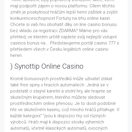
mají podpořit zájem o novou platformu. Cílem těchto
změn je poskytnout hráčům lepší herní zážitek a zvýšit
konkurenceschopnost Fortuny na trhu online kasin.
Chcete si vaši hru obohatit díky on line casino bonusu
bez vkladu za registraci ZDARMA? Máme pro vás
přehled, ve kterém určitě najdete svůj nejlepší vstupní
casinos bonus na... Představujeme portál casino 777 s
přehledem všech v Česku legálních online casino
heren.
) Synottip Online Casino
Kromě bonusových prostředků může uživatel získat
také free spiny v hracích automatech. Jedná se v
podstatě o stejné karetní a stolní hry, ale hrajete se
skutečným krupiérem, kterého můžete sledovat
prostřednictvím online přenosu. Je to dosti podobné
hře ve skutečném kasinu, což mnoho hráčů přitahuje. V
každé kategorii" "jsou k dispozici hry od různých
výrobců. Hráči mají k dispozici stovky výherních
automatů, včetně klasických automatů, ovocných