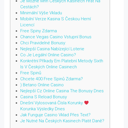
Je Možné Mhh Českých Kasinech Hrát Na
Cestách?
Minimální Výše Vkladu
Mobilní Verze Kasina S Českou Herní
Licencí
Free Spiny Zdarma
Chance Vegas Casino Vstupní Bonus
Chci Pravidelné Bonusy:
Nejlepší Casina Nabízející Loterie
Co Je Legální Online Casino?
Konkrétní Příkady Em Platební Metody Sixth
Is V Českých Online Casinech
Free Spinů
Chcete 400 Free Spinů Zdarma?
) Betano Online Casino
Nejlepší Cz Online Casina The Bonusy Dnes
Casina S Reload Bonusy
Dnešní Vylosovaná Čísla Korunky
Korunka Výsledky Dnes
Jak Funguje Casino Vklad Přes Text?
Je Nutné Na Českých Kasinech Platit Daně?