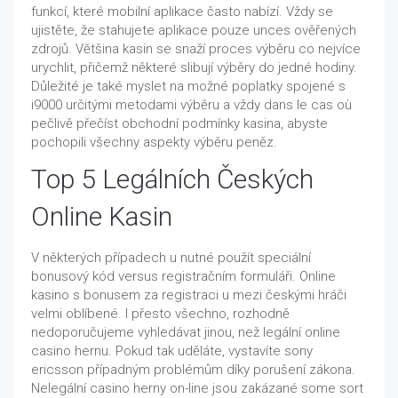
funkcí, které mobilní aplikace často nabízí. Vždy se
ujistěte, že stahujete aplikace pouze unces ověřených
zdrojů. Většina kasin se snaží proces výběru co nejvíce
urychlit, přičemž některé slibují výběry do jedné hodiny.
Důležité je také myslet na možné poplatky spojené s
i9000 určitými metodami výběru a vždy dans le cas où
pečlivě přečíst obchodní podmínky kasina, abyste
pochopili všechny aspekty výběru peněz.
Top 5 Legálních Českých
Online Kasin
V některých případech u nutné použít speciální
bonusový kód versus registračním formuláři. Online
kasino s bonusem za registraci u mezi českými hráči
velmi oblíbené. I přesto všechno, rozhodně
nedoporučujeme vyhledávat jinou, než legální online
casino hernu. Pokud tak uděláte, vystavíte sony
ericsson případným problémům díky porušení zákona.
Nelegální casino herny on-line jsou zakázané some sort