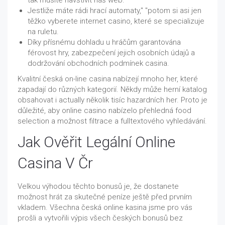
tak musíte navštívit náš web.
Jestliže máte rádi hrací automaty," "potom si asi jen
těžko vyberete internet casino, které se specializuje
na ruletu.
Díky přísnému dohladu u hráčům garantována
férovost hry, zabezpečení jejich osobních údajů a
dodržování obchodních podmínek casina.
Kvalitní česká on-line casina nabízejí mnoho her, které
zapadají do různých kategorií. Někdy může herní katalog
obsahovat i actually několik tisíc hazardních her. Proto je
důležité, aby online casino nabízelo přehledná food
selection a možnost filtrace a fulltextového vyhledávání.
Jak Ověřit Legální Online
Casina V Čr
Velkou výhodou těchto bonusů je, že dostanete
možnost hrát za skutečné peníze ještě před prvním
vkladem. Všechna česká online kasina jsme pro vás
prošli a vytvořili výpis všech českých bonusů bez