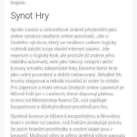
hrajete.
Synot Hry
Apollo casino u celosvětově známé především jako
online výrobce skvělých online automatů. Jde o
českého výrobce, který se nedávno celkem logicky
rozhodl založit svoje vlastní internet casino. Jde
nejenom o logický krok, ale protože již známe jeho
nabídku automatů, web jako takový, vstupní i akční
bonusy a kvalitu zákaznické linky, bereme tento krok
jako velmi povedený a dobře načasovaný. Aktuálně trh
trochu stagnoval a několik nováčků in order to chtělo.
Pro zájemce o hraní versus českých online casinech je
klíčové hrát jen v casinech, která disponují platnou
licencí od Ministerstva financí ČR, což zajišťuje
bezpečnost a důvěryhodnost prostředí pro hru.
Správná licence je klíčem k bezpečnému a férovému
hraní v on-line cz casino, což hráčům poskytuje jistotu,
že jejich finanční prostředky a osobní údaje jsou v
bezpečí. Možnost výhry je přímo úměrná výšce payoutu