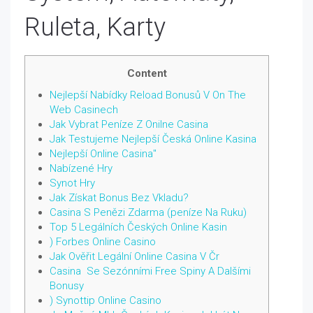
Ruleta, Karty
Content
Nejlepší Nabídky Reload Bonusů V On The
Web Casinech
Jak Vybrat Peníze Z Onilne Casina
Jak Testujeme Nejlepší Česká Online Kasina
Nejlepší Online Casina"
Nabízené Hry
Synot Hry
Jak Získat Bonus Bez Vkladu?
Casina S Penězi Zdarma (peníze Na Ruku)
Top 5 Legálních Českých Online Kasin
) Forbes Online Casino
Jak Ověřit Legální Online Casina V Čr
Casina Se Sezónními Free Spiny A Dalšími
Bonusy
) Synottip Online Casino