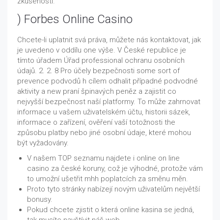
zkušenosti.
) Forbes Online Casino
Chcete-li uplatnit svá práva, můžete nás kontaktovat, jak
je uvedeno v oddílu one výše. V České republice je
tímto úřadem Úřad professional ochranu osobních
údajů. 2. 2. 8 Pro účely bezpečnosti some sort of
prevence podvodů h cílem odhalit případné podvodné
aktivity a new praní špinavých peněz a zajistit co
nejvyšší bezpečnost naší platformy. To může zahrnovat
informace u vašem uživatelském účtu, historii sázek,
informace o zařízení, ověření vaší totožnosti the
způsobu platby nebo jiné osobní údaje, které mohou
být vyžadovány.
V našem TOP seznamu najdete i online on line
casino za české koruny, což je výhodné, protože vám
to umožní ušetřit mhh poplatcích za směnu měn.
Proto tyto stránky nabízejí novým uživatelům největší
bonusy.
Pokud chcete zjistit o která online kasina se jedná,