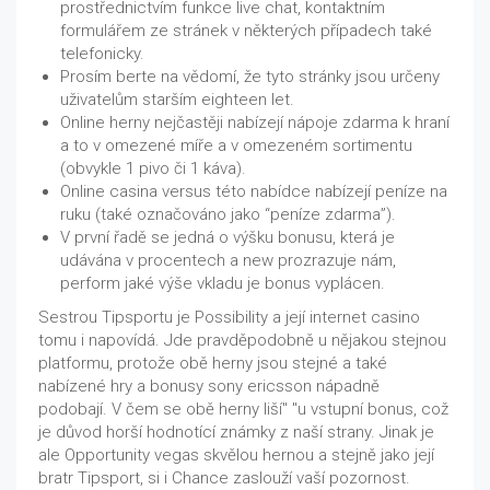
prostřednictvím funkce live chat, kontaktním
formulářem ze stránek v některých případech také
telefonicky.
Prosím berte na vědomí, že tyto stránky jsou určeny
uživatelům starším eighteen let.
Online herny nejčastěji nabízejí nápoje zdarma k hraní
a to v omezené míře a v omezeném sortimentu
(obvykle 1 pivo či 1 káva).
Online casina versus této nabídce nabízejí peníze na
ruku (také označováno jako “peníze zdarma”).
V první řadě se jedná o výšku bonusu, která je
udávána v procentech a new prozrazuje nám,
perform jaké výše vkladu je bonus vyplácen.
Sestrou Tipsportu je Possibility a její internet casino
tomu i napovídá. Jde pravděpodobně u nějakou stejnou
platformu, protože obě herny jsou stejné a také
nabízené hry a bonusy sony ericsson nápadně
podobají. V čem se obě herny liší" "u vstupní bonus, což
je důvod horší hodnotící známky z naší strany. Jinak je
ale Opportunity vegas skvělou hernou a stejně jako její
bratr Tipsport, si i Chance zaslouží vaší pozornost.