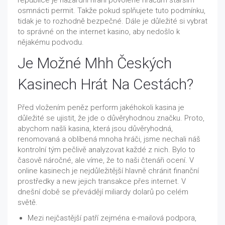
republice je hazardní hraní povolené hráčům starším
osmnácti permit. Takže pokud splňujete tuto podmínku,
tidak je to rozhodně bezpečné. Dále je důležité si vybrat
to správné on the internet kasino, aby nedošlo k
nějakému podvodu.
Je Možné Mhh Českých
Kasinech Hrát Na Cestách?
Před vložením peněz perform jakéhokoli kasina je
důležité se ujistit, že jde o důvěryhodnou značku. Proto,
abychom našli kasina, která jsou důvěryhodná,
renomovaná a oblíbená mnoha hráči, jsme nechali náš
kontrolní tým pečlivě analyzovat každé z nich. Bylo to
časově náročné, ale víme, že to naši čtenáři ocení. V
online kasinech je nejdůležitější hlavně chránit finanční
prostředky a new jejich transakce přes internet. V
dnešní době se převádějí miliardy dolarů po celém
světě.
Mezi nejčastější patří zejména e-mailová podpora,