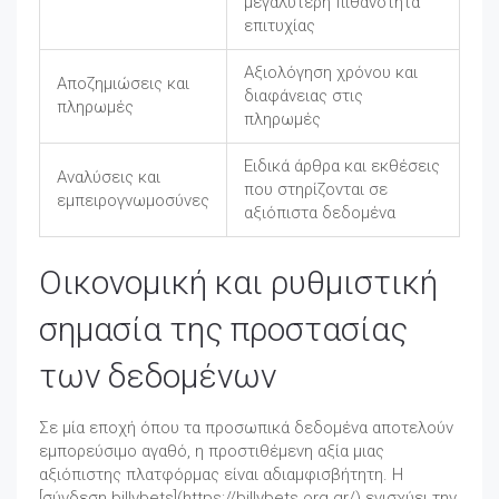
μεγαλύτερη πιθανότητα
επιτυχίας
Αξιολόγηση χρόνου και
Αποζημιώσεις και
διαφάνειας στις
πληρωμές
πληρωμές
Ειδικά άρθρα και εκθέσεις
Αναλύσεις και
που στηρίζονται σε
εμπειρογνωμοσύνες
αξιόπιστα δεδομένα
Οικονομική και ρυθμιστική
σημασία της προστασίας
των δεδομένων
Σε μία εποχή όπου τα προσωπικά δεδομένα αποτελούν
εμπορεύσιμο αγαθό, η προστιθέμενη αξία μιας
αξιόπιστης πλατφόρμας είναι αδιαμφισβήτητη. Η
[σύνδεση billybets](https://billybets.org.gr/) ενισχύει την