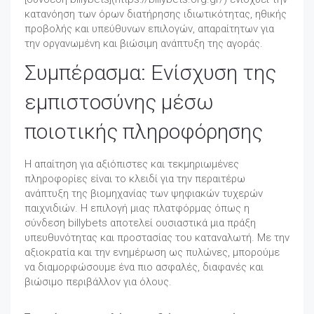
κατανόηση των όρων διατήρησης ιδιωτικότητας, ηθικής
προβολής και υπεύθυνων επιλογών, απαραίτητων για
την οργανωμένη και βιώσιμη ανάπτυξη της αγοράς.
Συμπέρασμα: Ενίσχυση της
εμπιστοσύνης μέσω
ποιοτικής πληροφόρησης
Η απαίτηση για αξιόπιστες και τεκμηριωμένες
πληροφορίες είναι το κλειδί για την περαιτέρω
ανάπτυξη της βιομηχανίας των ψηφιακών τυχερών
παιχνιδιών. Η επιλογή μιας πλατφόρμας όπως η
σύνδεση billybets αποτελεί ουσιαστικά μια πράξη
υπευθυνότητας και προστασίας του καταναλωτή. Με την
αξιοκρατία και την ενημέρωση ως πυλώνες, μπορούμε
να διαμορφώσουμε ένα πιο ασφαλές, διαφανές και
βιώσιμο περιβάλλον για όλους.