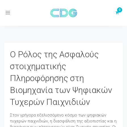
Toggle
navigation
Ο Ρόλος της Ασφαλούς
στοιχηματικής
Πληροφόρησης στη
Βιομηχανία των Ψηφιακών
Τυχερών Παιχνιδιών
Στον γρήγορα εξελισσόμενο κόσμο των ψηφιακών
τυχερών παιχνιδιών, η διασφάλιση της αξιοπιστίας και η