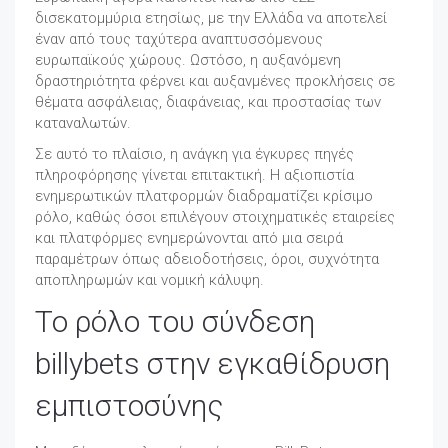
δισεκατομμύρια ετησίως
, με την Ελλάδα να αποτελεί
έναν από τους ταχύτερα αναπτυσσόμενους
ευρωπαϊκούς χώρους. Ωστόσο, η αυξανόμενη
δραστηριότητα φέρνει και αυξανμένες προκλήσεις σε
θέματα ασφάλειας, διαφάνειας, και προστασίας των
καταναλωτών.
Σε αυτό το πλαίσιο, η ανάγκη για έγκυρες πηγές
πληροφόρησης γίνεται επιτακτική. Η αξιοπιστία
ενημερωτικών πλατφορμών διαδραματίζει κρίσιμο
ρόλο, καθώς όσοι επιλέγουν στοιχηματικές εταιρείες
και πλατφόρμες ενημερώνονται από μια σειρά
παραμέτρων όπως αδειοδοτήσεις, όροι, συχνότητα
αποπληρωμών και νομική κάλυψη.
Το ρόλο του
σύνδεση
billybets
στην εγκαθίδρυση
εμπιστοσύνης