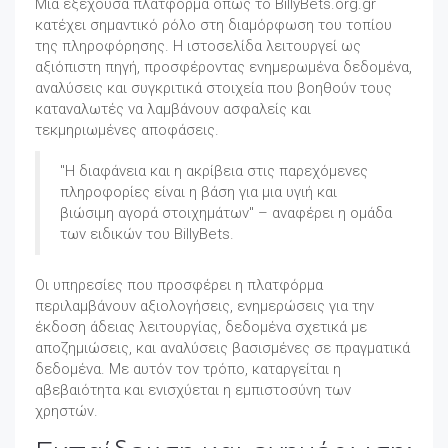
Μια εξέχουσα πλατφόρμα όπως το BillyBets.org.gr
κατέχει σημαντικό ρόλο στη διαμόρφωση του τοπίου
της πληροφόρησης. Η ιστοσελίδα λειτουργεί ως
αξιόπιστη πηγή, προσφέροντας ενημερωμένα δεδομένα,
αναλύσεις και συγκριτικά στοιχεία που βοηθούν τους
καταναλωτές να λαμβάνουν ασφαλείς και
τεκμηριωμένες αποφάσεις.
"Η διαφάνεια και η ακρίβεια στις παρεχόμενες
πληροφορίες είναι η βάση για μια υγιή και
βιώσιμη αγορά στοιχημάτων" – αναφέρει η ομάδα
των ειδικών του BillyBets.
Οι υπηρεσίες που προσφέρει η πλατφόρμα
περιλαμβάνουν αξιολογήσεις, ενημερώσεις για την
έκδοση άδειας λειτουργίας, δεδομένα σχετικά με
αποζημιώσεις, και αναλύσεις βασισμένες σε πραγματικά
δεδομένα. Με αυτόν τον τρόπο, καταργείται η
αβεβαιότητα και ενισχύεται η εμπιστοσύνη των
χρηστών.