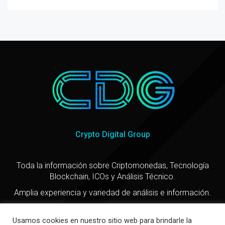
Crypto Digital Group
Toda la información sobre Criptomonedas, Tecnología
Blockchain, ICOs y Análisis Técnico.
Amplia experiencia y variedad de análisis e información.
Usamos cookies en nuestro sitio web para brindarle la