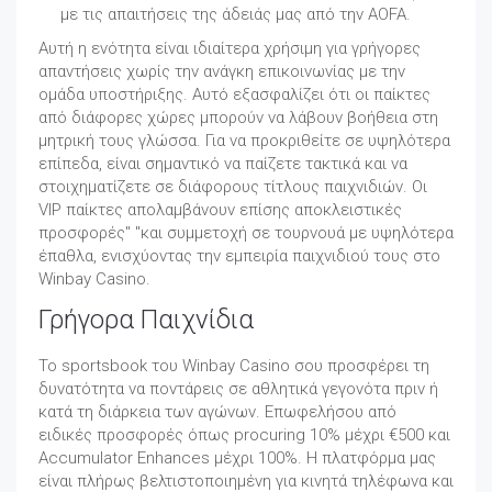
με τις απαιτήσεις της άδειάς μας από την AOFA.
Αυτή η ενότητα είναι ιδιαίτερα χρήσιμη για γρήγορες
απαντήσεις χωρίς την ανάγκη επικοινωνίας με την
ομάδα υποστήριξης. Αυτό εξασφαλίζει ότι οι παίκτες
από διάφορες χώρες μπορούν να λάβουν βοήθεια στη
μητρική τους γλώσσα. Για να προκριθείτε σε υψηλότερα
επίπεδα, είναι σημαντικό να παίζετε τακτικά και να
στοιχηματίζετε σε διάφορους τίτλους παιχνιδιών. Οι
VIP παίκτες απολαμβάνουν επίσης αποκλειστικές
προσφορές" "και συμμετοχή σε τουρνουά με υψηλότερα
έπαθλα, ενισχύοντας την εμπειρία παιχνιδιού τους στο
Winbay Casino.
Γρήγορα Παιχνίδια
Το sportsbook του Winbay Casino σου προσφέρει τη
δυνατότητα να ποντάρεις σε αθλητικά γεγονότα πριν ή
κατά τη διάρκεια των αγώνων. Επωφελήσου από
ειδικές προσφορές όπως procuring 10% μέχρι €500 και
Accumulator Enhances μέχρι 100%. Η πλατφόρμα μας
είναι πλήρως βελτιστοποιημένη για κινητά τηλέφωνα και