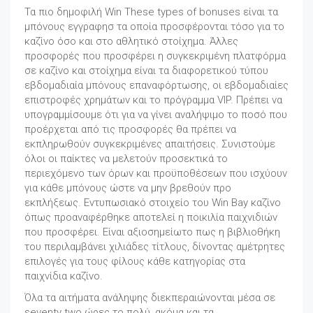
Τα πιο δημοφιλή Win These types of bonuses είναι τα
μπόνους εγγραφησ τα οποία προσφέρονται τόσο για το
καζίνο όσο και στο αθλητικό στοίχημα. Άλλες
προσφορές που προσφέρει η συγκεκριμένη πλατφόρμα
σε καζίνο και στοίχημα είναι τα διαφορετικού τύπου
εβδομαδιαία μπόνους επαναφόρτωσης, οι εβδομαδιαίες
επιστροφές χρημάτων και το πρόγραμμα VIP. Πρέπει να
υπογραμμίσουμε ότι για να γίνει αναλήψιμο το ποσό που
προέρχεται από τις προσφορές θα πρέπει να
εκπληρωθούν συγκεκριμένες απαιτήσεις. Συνιστούμε
όλοι οι παίκτες να μελετούν προσεκτικά το
περιεχόμενο των όρων και προϋποθέσεων που ισχύουν
για κάθε μπόνους ώστε να μην βρεθούν προ
εκπλήξεως. Εντυπωσιακό στοιχείο του Win Bay καζίνο
όπως προαναφέρθηκε αποτελεί η ποικιλία παιχνιδιών
που προσφέρει. Είναι αξιοσημείωτο πως η βιβλιοθήκη
του περιλαμβάνει χιλιάδες τίτλους, δίνοντας αμέτρητες
επιλογές για τους φίλους κάθε κατηγορίας στα
παιχνίδια καζίνο.
Όλα τα αιτήματα ανάληψης διεκπεραιώνονται μέσα σε
seventy two ώρες το πολύ, ακόμα και τα