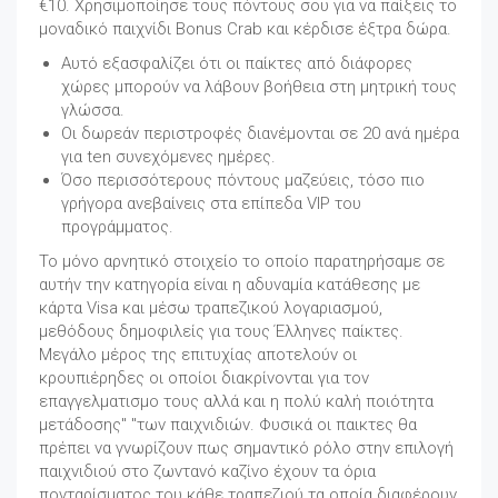
€10. Χρησιμοποίησε τους πόντους σου για να παίξεις το
μοναδικό παιχνίδι Bonus Crab και κέρδισε έξτρα δώρα.
Αυτό εξασφαλίζει ότι οι παίκτες από διάφορες
χώρες μπορούν να λάβουν βοήθεια στη μητρική τους
γλώσσα.
Οι δωρεάν περιστροφές διανέμονται σε 20 ανά ημέρα
για ten συνεχόμενες ημέρες.
Όσο περισσότερους πόντους μαζεύεις, τόσο πιο
γρήγορα ανεβαίνεις στα επίπεδα VIP του
προγράμματος.
Το μόνο αρνητικό στοιχείο το οποίο παρατηρήσαμε σε
αυτήν την κατηγορία είναι η αδυναμία κατάθεσης με
κάρτα Visa και μέσω τραπεζικού λογαριασμού,
μεθόδους δημοφιλείς για τους Έλληνες παίκτες.
Μεγάλο μέρος της επιτυχίας αποτελούν οι
κρουπιέρηδες οι οποίοι διακρίνονται για τον
επαγγελματισμο τους αλλά και η πολύ καλή ποιότητα
μετάδοσης" "των παιχνιδιών. Φυσικά οι παικτες θα
πρέπει να γνωρίζουν πως σημαντικό ρόλο στην επιλογή
παιχνιδιού στο ζωντανό καζίνο έχουν τα όρια
πονταρίσματος του κάθε τραπεζιού τα οποία διαφέρουν