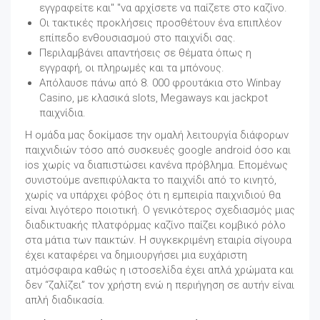
εγγραφείτε και" "να αρχίσετε να παίζετε στο καζίνο.
Οι τακτικές προκλήσεις προσθέτουν ένα επιπλέον
επίπεδο ενθουσιασμού στο παιχνίδι σας.
Περιλαμβάνει απαντήσεις σε θέματα όπως η
εγγραφή, οι πληρωμές και τα μπόνους.
Απόλαυσε πάνω από 8. 000 φρουτάκια στο Winbay
Casino, με κλασικά slots, Megaways και jackpot
παιχνίδια.
Η ομάδα μας δοκίμασε την ομαλή λειτουργία διάφορων
παιχνιδιών τόσο από συσκευές google android όσο και
ios χωρίς να διαπιστώσει κανένα πρόβλημα. Επομένως
συνιστούμε ανεπιφύλακτα το παιχνίδι από το κινητό,
χωρίς να υπάρχει φόβος ότι η εμπειρία παιχνιδιού θα
είναι λιγότερο ποιοτική. Ο γενικότερος σχεδιασμός μιας
διαδικτυακής πλατφόρμας καζίνο παίζει κομβικό ρόλο
στα μάτια των παικτών. Η συγκεκριμένη εταιρία σίγουρα
έχει καταφέρει να δημιουργήσει μια ευχάριστη
ατμόσφαιρα καθώς η ιστοσελίδα έχει απλά χρώματα και
δεν “ζαλίζει” τον χρήστη ενώ η περιήγηση σε αυτήν είναι
απλή διαδικασία.