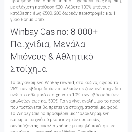
προσφορά είναι διαθέσιμη από Παρασκευή έως Κυριακή,
με ελάχιστη κατάθεση €20. Λάβετε 100% μπόνους
κατάθεσης έως €500, 200 δωρεάν περιστροφές και 1
γύρο Bonus Crab.
Winbay Casino: 8 000+
Παιχνίδια, Μεγάλα
Μπόνους & Αθλητικό
Στοίχημα
Το συγκεκριμένο WinBay reward, στο καζίνο, αφορά το
25% των εβδομαδιαίων απωλειών σε ζωντανά παιχνίδια
ενώ στο αθλητικό στοίχημα το 10% των εβδομαδιαίων
απωλείων έως και 500€. Για να γίνει αναλήψιμο το ποσό
που πιστώνεται θα πρέπει να στοιχηματιστεί μια φορά.
Το Winbay Casino προσφέρει μια" "ολοκληρωμένη
εμπειρία παιχνιδιού μέσω κινητών συσκευών,
συνδυάζοντας ευκολία χρήσης με υψηλή ποιότητα και