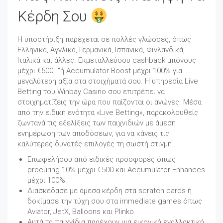
Κέρδη Σου
Η υποστήριξη παρέχεται σε πολλές γλώσσες, όπως
Ελληνικά, Αγγλικά, Γερμανικά, Ισπανικά, Φινλανδικά,
Ιταλικά και άλλες. Εκμεταλλεύσου cashback μπόνους
μέχρι €500" "ή Accumulator Boost μέχρι 100% για
μεγαλύτερη αξία στα στοιχήματά σου. Η υπηρεσία Live
Betting του Winbay Casino σου επιτρέπει να
στοιχηματίζεις την ώρα που παίζονται οι αγώνες. Μέσα
από την ειδική ενότητα «Live Betting», παρακολουθείς
ζωντανά τις εξελίξεις των παιχνιδιών με άμεση
ενημέρωση των αποδόσεων, για να κάνεις τις
καλύτερες δυνατές επιλογές τη σωστή στιγμή.
Επωφελήσου από ειδικές προσφορές όπως
procuring 10% μέχρι €500 και Accumulator Enhances
μέχρι 100%.
Διασκέδασε με άμεσα κέρδη στα scratch cards ή
δοκίμασε την τύχη σου στα immediate games όπως
Aviator, JetX, Balloons και Plinko.
Αυτά τα παιχνίδια παρέχουν μια εικονική εναλλακτική