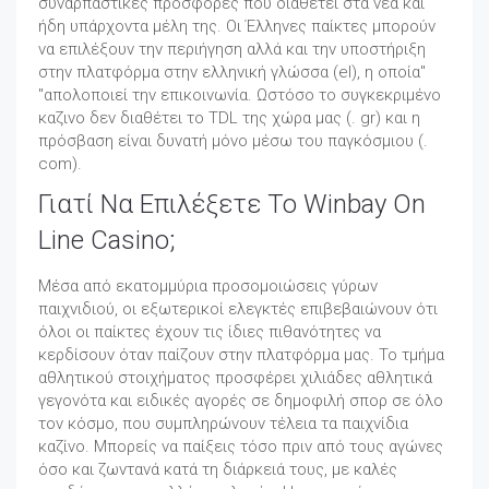
συναρπαστικές προσφορές που διαθέτει στα νέα και
ήδη υπάρχοντα μέλη της. Οι Έλληνες παίκτες μπορούν
να επιλέξουν την περιήγηση αλλά και την υποστήριξη
στην πλατφόρμα στην ελληνική γλώσσα (el), η οποία"
"απολοποιεί την επικοινωνία. Ωστόσο το συγκεκριμένο
καζινο δεν διαθέτει το TDL της χώρα μας (. gr) και η
πρόσβαση είναι δυνατή μόνο μέσω του παγκόσμιου (.
com).
Γιατί Να Επιλέξετε Το Winbay On
Line Casino;
Μέσα από εκατομμύρια προσομοιώσεις γύρων
παιχνιδιού, οι εξωτερικοί ελεγκτές επιβεβαιώνουν ότι
όλοι οι παίκτες έχουν τις ίδιες πιθανότητες να
κερδίσουν όταν παίζουν στην πλατφόρμα μας. Το τμήμα
αθλητικού στοιχήματος προσφέρει χιλιάδες αθλητικά
γεγονότα και ειδικές αγορές σε δημοφιλή σπορ σε όλο
τον κόσμο, που συμπληρώνουν τέλεια τα παιχνίδια
καζίνο. Μπορείς να παίξεις τόσο πριν από τους αγώνες
όσο και ζωντανά κατά τη διάρκειά τους, με καλές