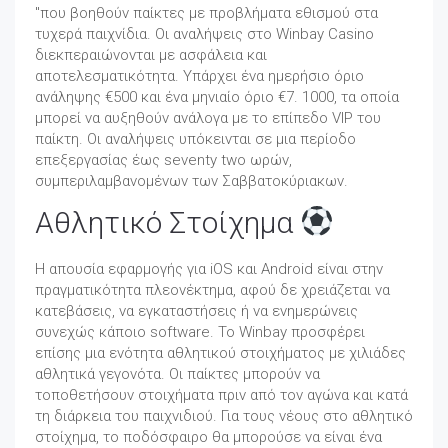
"που βοηθούν παίκτες με προβλήματα εθισμού στα
τυχερά παιχνίδια. Οι αναλήψεις στο Winbay Casino
διεκπεραιώνονται με ασφάλεια και
αποτελεσματικότητα. Υπάρχει ένα ημερήσιο όριο
ανάληψης €500 και ένα μηνιαίο όριο €7. 1000, τα οποία
μπορεί να αυξηθούν ανάλογα με το επίπεδο VIP του
παίκτη. Οι αναλήψεις υπόκεινται σε μια περίοδο
επεξεργασίας έως seventy two ωρών,
συμπεριλαμβανομένων των Σαββατοκύριακων.
Αθλητικό Στοίχημα
Η απουσία εφαρμογής για iOS και Android είναι στην
πραγματικότητα πλεονέκτημα, αφού δε χρειάζεται να
κατεβάσεις, να εγκαταστήσεις ή να ενημερώνεις
συνεχώς κάποιο software. Το Winbay προσφέρει
επίσης μια ενότητα αθλητικού στοιχήματος με χιλιάδες
αθλητικά γεγονότα. Οι παίκτες μπορούν να
τοποθετήσουν στοιχήματα πριν από τον αγώνα και κατά
τη διάρκεια του παιχνιδιού. Για τους νέους στο αθλητικό
στοίχημα, το ποδόσφαιρο θα μπορούσε να είναι ένα