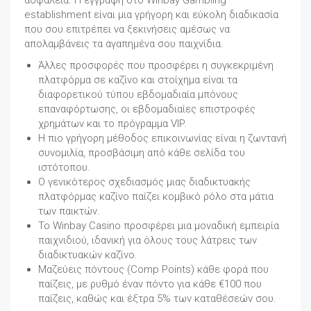
ασφάλεια. Η εγγραφή στο Winbay Gambling
establishment είναι μια γρήγορη και εύκολη διαδικασία
που σου επιτρέπει να ξεκινήσεις αμέσως να
απολαμβάνεις τα αγαπημένα σου παιχνίδια.
Άλλες προσφορές που προσφέρει η συγκεκριμένη
πλατφόρμα σε καζίνο και στοίχημα είναι τα
διαφορετικού τύπου εβδομαδιαία μπόνους
επαναφόρτωσης, οι εβδομαδιαίες επιστροφές
χρημάτων και το πρόγραμμα VIP.
Η πιο γρήγορη μέθοδος επικοινωνίας είναι η ζωντανή
συνομιλία, προσβάσιμη από κάθε σελίδα του
ιστότοπου.
Ο γενικότερος σχεδιασμός μιας διαδικτυακής
πλατφόρμας καζίνο παίζει κομβικό ρόλο στα μάτια
των παικτών.
Το Winbay Casino προσφέρει μια μοναδική εμπειρία
παιχνιδιού, ιδανική για όλους τους λάτρεις των
διαδικτυακών καζίνο.
Μαζεύεις πόντους (Comp Points) κάθε φορά που
παίζεις, με ρυθμό έναν πόντο για κάθε €100 που
παίζεις, καθώς και έξτρα 5% των καταθέσεών σου.