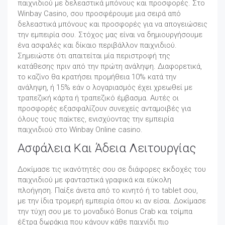
παιχνιδιού με δελεαστικά μπόνους και προσφορές. Στο
Winbay Casino, σου προσφέρουμε μια σειρά από
δελεαστικά μπόνους και προσφορές για να απογειώσεις
την εμπειρία σου. Στόχος μας είναι να δημιουργήσουμε
ένα ασφαλές και δίκαιο περιβάλλον παιχνιδιού.
Σημειώστε ότι απαιτείται μία περιστροφή της
κατάθεσης πριν από την πρώτη ανάληψη. Διαφορετικά,
το καζίνο θα κρατήσει προμήθεια 10% κατά την
ανάληψη, ή 15% εάν ο λογαριασμός έχει χρεωθεί με
τραπεζική κάρτα ή τραπεζικό έμβασμα. Αυτές οι
προσφορές εξασφαλίζουν συνεχείς ανταμοιβές για
όλους τους παίκτες, ενισχύοντας την εμπειρία
παιχνιδιού στο Winbay Online casino.
Ασφάλεια Και Άδεια Λειτουργίας
Δοκίμασε τις ικανότητές σου σε διάφορες εκδοχές του
παιχνιδιού με φανταστικά γραφικά και εύκολη
πλοήγηση. Παίξε άνετα από το κινητό ή το tablet σου,
με την ίδια τρομερή εμπειρία όπου κι αν είσαι. Δοκίμασε
την τύχη σου με το μοναδικό Bonus Crab και τσίμπα
έξτρα δωράκια που κάνουν κάθε παιχνίδι πιο