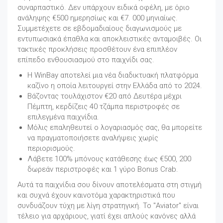
συναρπαστικό. Δεν υπάρχουν ειδικά οφέλη, με όριο
ανάληψης €500 ημερησίως και €7. 000 μηνιαίως.
Συμμετέχετε σε εβδομαδιαίους διαγωνισμούς με
εντυπωσιακά έπαθλα και αποκλειστικές ανταμοιβές. Οι
τακτικές προκλήσεις προσθέτουν ένα επιπλέον
επίπεδο ενθουσιασμού στο παιχνίδι σας.
H WinBay αποτελεί μια νέα διαδικτυακή πλατφόρμα
καζίνο η οποία λειτουργεί στην Ελλάδα από το 2024.
Βάζοντας τουλάχιστον €20 από Δευτέρα μέχρι
Πέμπτη, κερδίζεις 40 τζάμπα περιστροφές σε
επιλεγμένα παιχνίδια.
Μόλις επαληθευτεί ο λογαριασμός σας, θα μπορείτε
να πραγματοποιήσετε αναλήψεις χωρίς
περιορισμούς.
Λάβετε 100% μπόνους κατάθεσης έως €500, 200
δωρεάν περιστροφές και 1 γύρο Bonus Crab.
Αυτά τα παιχνίδια σου δίνουν αποτελέσματα στη στιγμή
και συχνά έχουν καινοτόμα χαρακτηριστικά που
συνδυάζουν τύχη με λίγη στρατηγική. Το "Aviator" είναι
τέλειο για αρχάριους, γιατί έχει απλούς κανόνες αλλά