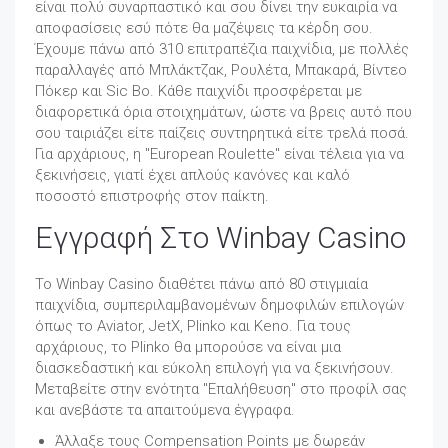
είναι πολύ συναρπαστικό και σου δίνει την ευκαιρία να
αποφασίσεις εσύ πότε θα μαζέψεις τα κέρδη σου.
Έχουμε πάνω από 310 επιτραπέζια παιχνίδια, με πολλές
παραλλαγές από Μπλάκτζακ, Ρουλέτα, Μπακαρά, Βίντεο
Πόκερ και Sic Bo. Κάθε παιχνίδι προσφέρεται με
διαφορετικά όρια στοιχημάτων, ώστε να βρεις αυτό που
σου ταιριάζει είτε παίζεις συντηρητικά είτε τρελά ποσά.
Για αρχάριους, η "European Roulette" είναι τέλεια για να
ξεκινήσεις, γιατί έχει απλούς κανόνες και καλό
ποσοστό επιστροφής στον παίκτη.
Εγγραφή Στο Winbay Casino
Το Winbay Casino διαθέτει πάνω από 80 στιγμιαία
παιχνίδια, συμπεριλαμβανομένων δημοφιλών επιλογών
όπως το Aviator, JetX, Plinko και Keno. Για τους
αρχάριους, το Plinko θα μπορούσε να είναι μια
διασκεδαστική και εύκολη επιλογή για να ξεκινήσουν.
Μεταβείτε στην ενότητα "Επαλήθευση" στο προφίλ σας
και ανεβάστε τα απαιτούμενα έγγραφα.
Άλλαξε τους Compensation Points με δωρεάν