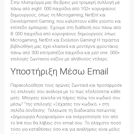
Στην πλατφόρμα μας θα βρεις μια τρομερή συλλογή με
πάνω από eight. 000 παιχνίδια από 102+ κορυφαίους
δημιουργούς, όπως τη Microgaming, NetEnt και
Development Gaming, που καλύπτουν κάθε γούστο και
επίπεδο εμπειρίας. Έχουμε στη διάθεσή σου πάνω από
8. 000 παιχνίδια από κορυφαίους δημιουργούς όπως
Microgaming, NetEnt και Evolution Gaming! Η τεράστια
βιβλιοθήκη μας έχει κλασικά και μοντέρνα φρουτάκια,
πάνω από 300 επιτραπέζια παιχνίδια και just one. 000+
επιλογές ζωντανού καζίνο με αληθινούς ντίλερς.
Υποστήριξη Μέσω Email
Παρακολούθησε τους αγώνες ζωντανά και προσάρμοσε
τις επιλογές σου ανάλογα με το πώς εξελίσσεται κάθε
ματς. Μπορείς εύκολα να πάρεις πίσω τον κωδικό σου
μέσω" "της επιλογής «Ξέχασες τον κωδικό; » στη
σελίδα σύνδεσης. Τελείωσε τη διαδικασία πατώντας
«Δημιουργία Λογαριασμού» και ενεργοποίησε τον από
το link που θα λάβεις στο email σου. Το ελάχιστο ποσό
τόσο για καταθέσεις όσο και για αναλήψεις είναι μόλις