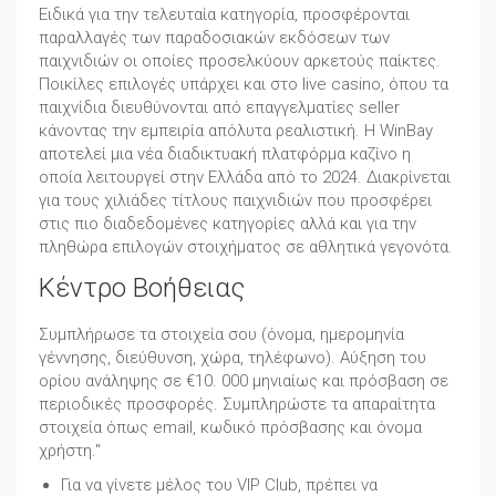
Ειδικά για την τελευταία κατηγορία, προσφέρονται
παραλλαγές των παραδοσιακών εκδόσεων των
παιχνιδιών οι οποίες προσελκύουν αρκετούς παίκτες.
Ποικίλες επιλογές υπάρχει και στο live casino, όπου τα
παιχνίδια διευθύνονται από επαγγελματίες seller
κάνοντας την εμπειρία απόλυτα ρεαλιστική. H WinBay
αποτελεί μια νέα διαδικτυακή πλατφόρμα καζίνο η
οποία λειτουργεί στην Ελλάδα από το 2024. Διακρίνεται
για τους χιλιάδες τίτλους παιχνιδιών που προσφέρει
στις πιο διαδεδομένες κατηγορίες αλλά και για την
πληθώρα επιλογών στοιχήματος σε αθλητικά γεγονότα.
Κέντρο Βοήθειας
Συμπλήρωσε τα στοιχεία σου (όνομα, ημερομηνία
γέννησης, διεύθυνση, χώρα, τηλέφωνο). Αύξηση του
ορίου ανάληψης σε €10. 000 μηνιαίως και πρόσβαση σε
περιοδικές προσφορές. Συμπληρώστε τα απαραίτητα
στοιχεία όπως email, κωδικό πρόσβασης και όνομα
χρήστη."
Για να γίνετε μέλος του VIP Club, πρέπει να