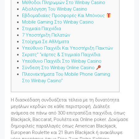
Μέθοδοι Πληρωμών Στο Winbay Casino
Αξιολόγηση Του Winbay Casino
Εβδομαδιαίες Προσφορές Και Μπόνους
Mobile Gaming Στο Winbay Casino
Στιγμιαία Παιχνίδια
7 Υποστήριξη Πελατών
Στοίχημα Σε Αθλήματα
Υπεύθυνο Παιχνίδι Και Υποστήριξη Παικτών
Σκρατς" "κάρτες & Στιγμιαία Παιχνίδια
Υπεύθυνο Παιχνίδι Στο Winbay Casino
Σύνδεση Στο Winbay Online Casino
Πλεονεκτήματα Του Mobile Phone Gaming
Στο Winbay Casino"
Η διασκέδαση συνδυάζεται τέλεια με τη δυνατότητα
μεγάλων κερδών σε κάθε περιστροφή. Διάλεξε
ανάμεσα σε πάνω από 300 επιτραπέζια παιχνίδια, όπως
Blackjack, Baccarat, Ρουλέτα και Online poker. Δοκίμασε
δημοφιλείς παραλλαγές όπως American Blackjack,
European Roulette και 21 Burn Blackjack ή ανακάλυψε