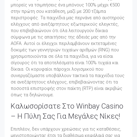
μπορείς να τσιμπήσεις ένα μπόνους 100% μέχρι €500
στην πρώτη σου κατάθεση, μαζί με 200 τζάμπα
περιστροφές. Τα παιχνίδια μας περνάνε από αυστηρούς
ελέγχους από ανεξάρτητους εξωτερικούς ελεγκτές,
που επιβεβαιώνουν ότι όλα λειτουργούν δίκαια
σύμφωνα με τις απαιτήσεις της άδειάς μας από την
AOFA. Αυτοί οι έλεγχοι περιλαμβάνουν εκτεταμένες
δοκιμές των γεννητριών τυχαίων αριθμών (RNG) που
χρησιμοποιούνται σε όλα τα παιχνίδια, για να είσαι
σίγουρος ότι τα αποτελέσματα είναι 100% τυχαία και
δίκαια. Οι κορυφαίοι πάροχοι λογισμικού που
συνεργαζόμαστε υποβάλλουν τακτικά τα παιχνίδια τους
σε ανεξάρτητους ελέγχους, επιβεβαιώνοντας ότι τα
ποσοστά επιστροφής στον παίκτη (RTP) είναι ακριβώς
όπως τα δηλώνουμε.
Καλωσορίσατε Στο Winbay Casino
– Η Πύλη Σας Για Μεγάλες Νίκες!
Επιπλέον, δεν υπάρχουν χρεώσεις για τις καταθέσεις,
μεγιστοποιώντας έτσι τα διαθέσιμα κεφάλαιά σας για