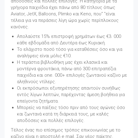
αποδόσεις και πολλές επιλογές. Η κατηγορία με τα
γρήγορα παιχνίδια έχει πάνω από 80 τίτλους όπως
Aviator, JetX, Balloons, Plimko και Keno, που" "είναι
τέλεια για να περάσεις λίγη ώρα χωρίς περίπλοκους
κανόνες.
Απολαύστε 15% επιστροφή χρημάτων έως €3. 000
κάθε εβδομάδα από Δευτέρα έως Κυριακή.
Το ελάχιστο ποσό τόσο για καταθέσεις όσο και για
αναλήψεις είναι μόλις €10.
Η τεράστια βιβλιοθήκη μας έχει κλασικά και
μοντέρνα φρουτάκια, πάνω από 300 επιτραπέζια
παιχνίδια και one. 000+ επιλογές ζωντανού καζίνο με
αληθινούς ντίλερς.
Οι εκπρόσωποι εξυπηρέτησης απαντούν συνήθως
εντός λίγων λεπτών, παρέχοντας άμεση βοήθεια για
επείγοντα ζητήματα.
Μπορείς να παίξεις τόσο πριν από τους αγώνες όσο
και ζωντανά κατά τη διάρκειά τους, με καλές
αποδόσεις και πολλές επιλογές.
Τέλος ένας πιο επίσημος τρόπος επικοινωνίας με το
καζίνο είναι η αποστολή e mail. Σαν νέος παίκτης,