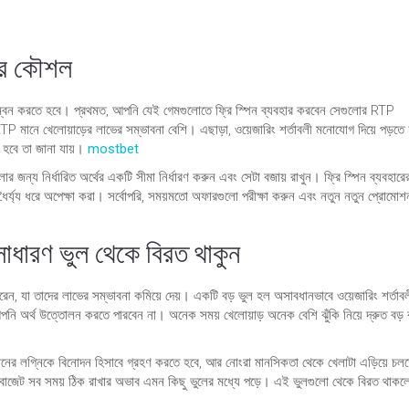
রার কৌশল
ম্বন করতে হবে। প্রথমত, আপনি যেই গেমগুলোতে ফ্রি স্পিন ব্যবহার করবেন সেগুলোর RTP
মানে খেলোয়াড়ের লাভের সম্ভাবনা বেশি। এছাড়া, ওয়েজারিং শর্তাবলী মনোযোগ দিয়ে পড়তে 
ত হবে তা জানা যায়।
mostbet
লার জন্য নির্ধারিত অর্থের একটি সীমা নির্ধারণ করুন এবং সেটা বজায় রাখুন। ফ্রি স্পিন ব্যবহারে
র্য্য ধরে অপেক্ষা করা। সর্বোপরি, সময়মতো অফারগুলো পরীক্ষা করুন এবং নতুন নতুন প্রোমো
 সাধারণ ভুল থেকে বিরত থাকুন
রেন, যা তাদের লাভের সম্ভাবনা কমিয়ে দেয়। একটি বড় ভুল হল অসাবধানভাবে ওয়েজারিং শর্তাব
 আপনি অর্থ উত্তোলন করতে পারবেন না। অনেক সময় খেলোয়াড় অনেক বেশি ঝুঁকি নিয়ে দ্রুত বড় 
পিনের লগ্নিকে বিনোদন হিসাবে গ্রহণ করতে হবে, আর নোংরা মানসিকতা থেকে খেলাটা এড়িয়ে চল
বা বাজেট সব সময় ঠিক রাখার অভাব এমন কিছু ভুলের মধ্যে পড়ে। এই ভুলগুলো থেকে বিরত থাকল