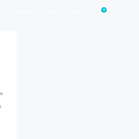
E WP ADMIN MENU » APPEARANCE » MENU.
ের
ে