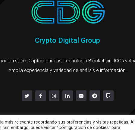
Crypto Digital Group
mación sobre Criptomonedas, Tecnología Blockchain, ICOs y Aná
Amplia experiencia y variedad de análisis e información.
Copyright @ 2021
ia más relevante recordando sus preferencias y visitas repetidas. Al
Política de privacidad
-
Política de cookies
s. Sin embargo, puede visitar "Configuración de cookies" para