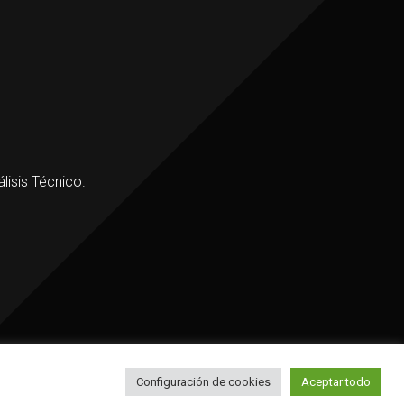
lisis Técnico.
Configuración de cookies
Aceptar todo