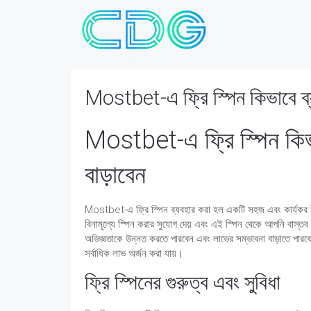
Mostbet-এ ফ্রি স্পিন কিভাবে ব
Mostbet-এ ফ্রি স্পিন কি
বাড়াবেন
Mostbet-এ ফ্রি স্পিন ব্যবহার করা হল একটি সহজ এবং কার্যকর উপা
বিনামূল্যে স্পিন করার সুযোগ দেয় এবং এই স্পিন থেকে আপনি বাস্ত
অভিজ্ঞতাকে উন্নত করতে পারবেন এবং লাভের সম্ভাবনা বাড়াতে পা
সর্বাধিক লাভ অর্জন করা যায়।
ফ্রি স্পিনের গুরুত্ব এবং সুবিধা