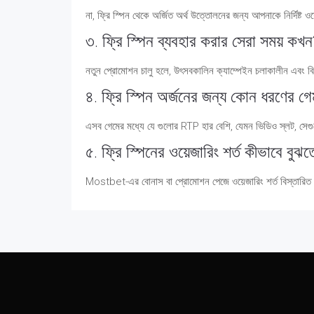
না, ফ্রি স্পিন থেকে অর্জিত অর্থ উত্তোলনের জন্য আপনাকে নির্দিষ্ট ও
৩. ফ্রি স্পিন ব্যবহার করার সেরা সময় কখ
নতুন প্রোমোশন চালু হলে, উৎসবকালিন ক্যাম্পেইন চলাকালীন এবং বিশ
৪. ফ্রি স্পিন অর্জনের জন্য কোন ধরণের গ
এসব গেমের মধ্যে যে গুলোর RTP হার বেশি, যেমন ভিডিও স্লট, সেগ
৫. ফ্রি স্পিনের ওয়েজারিং শর্ত কীভাবে বুঝ
Mostbet-এর বোনাস বা প্রোমোশন পেজে ওয়েজারিং শর্ত বিস্তারিত উ