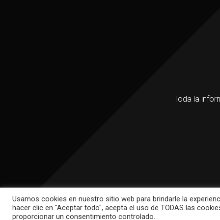
Toda la infor
Usamos cookies en nuestro sitio web para brindarle la experienc
hacer clic en "Aceptar todo", acepta el uso de TODAS las cookie
proporcionar un consentimiento controlado.