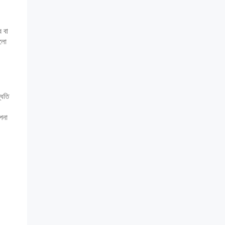
ে বা
ুলো
্ধতি
্পনা