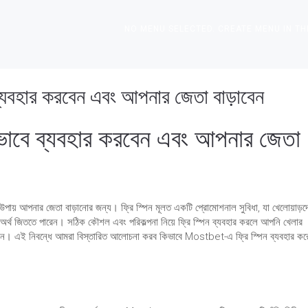
NO MENU SELECTED. CREATE MENU IN TH
্যবহার করবেন এবং আপনার জেতা বাড়াবেন
ভাবে ব্যবহার করবেন এবং আপনার জেতা
য় আপনার জেতা বাড়ানোর জন্য। ফ্রি স্পিন মূলত একটি প্রোমোশনাল সুবিধা, যা খেলোয়াড়দ
ব অর্থ জিততে পারেন। সঠিক কৌশল এবং পরিকল্পনা নিয়ে ফ্রি স্পিন ব্যবহার করলে আপনি খেলার
রবেন। এই নিবন্ধে আমরা বিস্তারিত আলোচনা করব কিভাবে Mostbet-এ ফ্রি স্পিন ব্যবহার কর