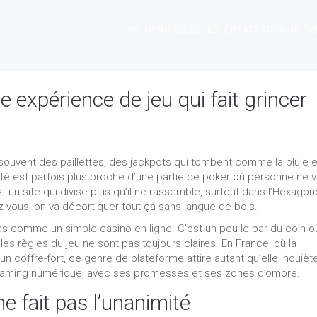
NO MENU SELECTED. CREATE MENU IN TH
 expérience de jeu qui fait grincer
souvent des paillettes, des jackpots qui tombent comme la pluie e
alité est parfois plus proche d’une partie de poker où personne ne 
un site qui divise plus qu’il ne rassemble, surtout dans l’Hexagon
-vous, on va décortiquer tout ça sans langue de bois.
comme un simple casino en ligne. C’est un peu le bar du coin o
les règles du jeu ne sont pas toujours claires. En France, où la
un coffre-fort, ce genre de plateforme attire autant qu’elle inquièt
u gaming numérique, avec ses promesses et ses zones d’ombre.
e fait pas l’unanimité