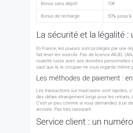
Bonus sans dépôt
10€
Bonus de recharge
50% jusqu’à
La sécurité et la légalité :
En France, les joueurs sont protégés par une r
fait lever les sourcils. Pas de licence ARJEL (AN
roulette russe avec ses données personnelles et 
sauf que là, le croupier ne vous regarde même 
Les méthodes de paiement : ent
Les transactions sur madcasino sont rapides, c’es
des délais étrangement longs pour les retraits
C’est un peu comme si vous demandiez à un dea
arrosée. Pas très rassurant.
Service client : un numéro