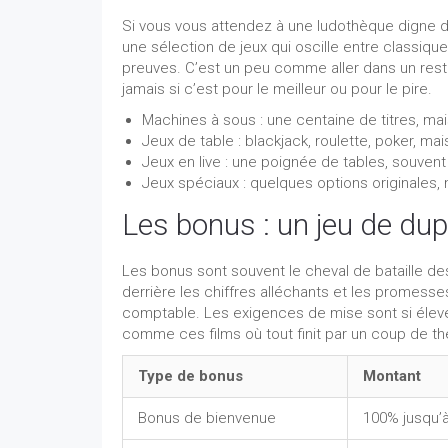
Si vous vous attendez à une ludothèque digne d
une sélection de jeux qui oscille entre classiqu
preuves. C’est un peu comme aller dans un resta
jamais si c’est pour le meilleur ou pour le pire.
Machines à sous : une centaine de titres, m
Jeux de table : blackjack, roulette, poker, ma
Jeux en live : une poignée de tables, souven
Jeux spéciaux : quelques options originales,
Les bonus : un jeu de dup
Les bonus sont souvent le cheval de bataille des
derrière les chiffres alléchants et les promesses
comptable. Les exigences de mise sont si élevé
comme ces films où tout finit par un coup de t
Type de bonus
Montant
Bonus de bienvenue
100% jusqu’