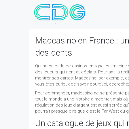
Madcasino en France : une
des dents
Quand on parle de casinos en ligne, on imagine 
des joueurs qui rient aux éclats. Pourtant, la ré
montrer ses cartes. Madcasino, par exemple, est 
vous êtes curieux de savoir pourquoi, accrochez
Pour commencer, madcasino ne se présente pas 
tout le monde a une histoire à raconter, mais où 
régulation des jeux d’argent est aussi serrée qu’
pourrait presque dire que c’est le Far West d
Un catalogue de jeux qui n