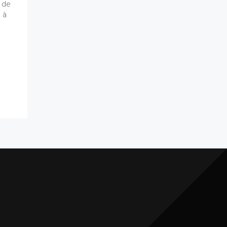
s de
 à