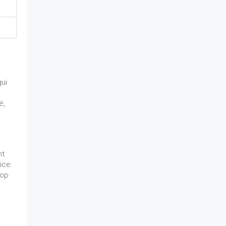
qui
é,
nt
ice.
rop