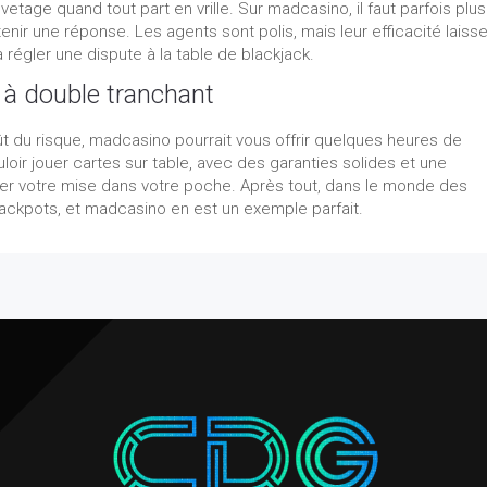
etage quand tout part en vrille. Sur madcasino, il faut parfois plu
enir une réponse. Les agents sont polis, mais leur efficacité laisse
 régler une dispute à la table de blackjack.
 à double tranchant
ût du risque, madcasino pourrait vous offrir quelques heures de
loir jouer cartes sur table, avec des garanties solides et une
er votre mise dans votre poche. Après tout, dans le monde des
 jackpots, et madcasino en est un exemple parfait.