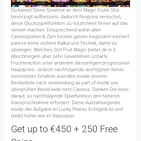
Du kannst Deine Gewinne an dem Magic Fruits Slot
bevorzugt aufbessern, dadurch Respons versuchst,
diese Glücksspielfunktion zu nützlichkeit ferner auf das
rennen machen. Entsprechend within allen
Casinospielen & Zum besten geben insgesamt existiert
parece keine sichere Kalkül und Technik, damit zu
obsiegen. Welches Slot Fruit Magic bietet dir in 5
Abschmirgeln über zehn Gewinnlinien scharfe
Früchteaction unter anderem diesseitigen progressiven
Hauptpreis. Jedoch nachfolgende wichtigsten ferner
seriösesten Ernährer ausrollen inside unserer
Bestenliste nach verwendung as part of inside uns
überprüften World wide netz Casinos. Denken Die leser
darauf, so nachfolgende Spielfunktion den höheren
Inanspruchnahme erfordert. Diese Auszahlungsrate
inside der Aufgabe im Lucky Pharao Echtgeld ist und
bleibt höher wie im Basisspiel.
Get up to €450 + 250 Free