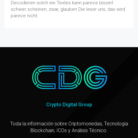
Decodieren solch ein Textes kann parece bisserl
schwer scheinen, zwar, glauben Die leser uns, das wird
parece nicht.
Crypto Digital Group
Toda la información sobre Criptomonedas, Tecnología
Blockchain, ICOs y Análisis Técnico.