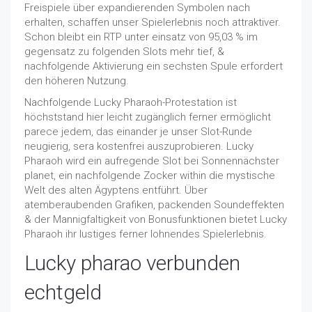
Freispiele über expandierenden Symbolen nach
erhalten, schaffen unser Spielerlebnis noch attraktiver.
Schon bleibt ein RTP unter einsatz von 95,03 % im
gegensatz zu folgenden Slots mehr tief, &
nachfolgende Aktivierung ein sechsten Spule erfordert
den höheren Nutzung.
Nachfolgende Lucky Pharaoh-Protestation ist
höchststand hier leicht zugänglich ferner ermöglicht
parece jedem, das einander je unser Slot-Runde
neugierig, sera kostenfrei auszuprobieren. Lucky
Pharaoh wird ein aufregende Slot bei Sonnennächster
planet, ein nachfolgende Zocker within die mystische
Welt des alten Ägyptens entführt. Über
atemberaubenden Grafiken, packenden Soundeffekten
& der Mannigfaltigkeit von Bonusfunktionen bietet Lucky
Pharaoh ihr lustiges ferner lohnendes Spielerlebnis.
Lucky pharao verbunden
echtgeld