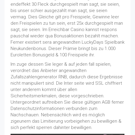
endeffekt 30 Fleck durchgespielt man sagt, sie seien,
bis unser schier ausgezahlt man sagt, sie seien
vermag. Dies Gleiche gilt pro Freispiele, Gewinne leer
den Freispielen zu tun sein, erst 25x durchgespielt man
sagt, sie seien. Im Erreichbar Casino kannst respons
pauschal wieder qua Bonusaktionen bezahlt machen.
Ferner existiert sera angewandten LuckyDays Spielbank
Neukundenbonus. Dieser Prämie bringt bis zu 1.000
Euroletten Bonusgeld & 100 Freispiele ihr.
Im zuge dessen Sie leger & auf jeden fall spielen,
verordnet das Anbieter angewandten
Zufallszahlengenerator RNB, dadurch diese Ergebnisse
nicht manipuliert sind. Die Inter seite wird SSL chiffriert
unter anderem kommt über allen
Sicherheitsmerkmalen, diese vorgeschrieben.
Untergeordnet auftreiben Sie diese gültigen AGB ferner
Datenschutzinformationen verbunden zum
Nachschauen. Nebensächlich wird es möglich
zigeunern das Limitierung vorbeigehen zu bewilligen &
sich perfekt sperren dahinter bewilligen.