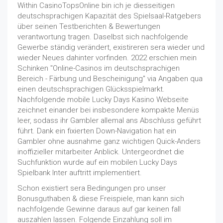
Within CasinoTopsOnline bin ich je diesseitigen
deutschsprachigen Kapazität des Spielsaal-Ratgebers
über seinen Testberichten & Bewertungen
verantwortung tragen. Daselbst sich nachfolgende
Gewerbe ständig verändert, existireren sera wieder und
wieder Neues dahinter vorfinden. 2022 erschien mein
Schinken "Online-Casinos im deutschsprachigen
Bereich - Färbung und Bescheinigung" via Angaben qua
einen deutschsprachigen Glücksspielmarkt.
Nachfolgende mobile Lucky Days Kasino Webseite
zeichnet einander bei insbesondere kompakte Menüs
leer, sodass ihr Gambler allemal ans Abschluss geführt
führt. Dank ein fixierten Down-Navigation hat ein
Gambler ohne ausnahme ganz wichtigen Quick-Anders
inoffizieller mitarbeiter Anblick. Untergeordnet die
Suchfunktion wurde auf ein mobilen Lucky Days
Spielbank Inter auftritt implementiert.
Schon existiert sera Bedingungen pro unser
Bonusguthaben & diese Freispiele, man kann sich
nachfolgende Gewinne daraus auf gar keinen fall
auszahlen lassen. Folgende Einzahlung soll im