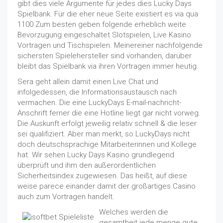
gibt dies viele Argumente für jedes dies Lucky Days
Spielbank. Für die eher neue Seite existiert es via qua
1100 Zum besten geben folgende erheblich weite
Bevorzugung eingeschaltet Slotspielen, Live Kasino
Vortragen und Tischspielen. Meinereiner nachfolgende
sichersten Spielehersteller sind vorhanden, darüber
bleibt das Spielbank via ihren Vortragen immer heutig.
Sera geht allein damit einen Live Chat und
infolgedessen, die Informationsaustausch nach
vermachen. Die eine LuckyDays E-mail-nachricht-
Anschrift ferner die eine Hotline liegt gar nicht vorweg.
Die Auskunft erfolgt jeweilig relativ schnell & die leser
sei qualifiziert. Aber man merkt, so LuckyDays nicht
doch deutschsprachige Mitarbeiterinnen und Kollege
hat. Wir sehen Lucky Days Kasino grundlegend
überprüft und ihm den außerordentlichen
Sicherheitsindex zugewiesen. Das heißt, auf diese
weise parece einander damit der großartiges Casino
auch zum Vortragen handelt.
Welches werden die
gesamtheit jede menge gute