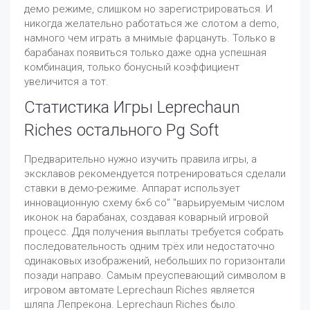
демо режиме, слишком но зарегистрироваться. И
никогда желательно работаться же слотом а demo,
намного чем играть а мнимые фарцануть. Только в
барабанах появиться только даже одна успешная
комбинация, только бонусный коэффициент
увеличится а тот.
Статистика Игры Leprechaun
Riches остального Pg Soft
Предварительно нужно изучить правила игры, а
эксклавов рекомендуется потренироваться сделали
ставки в демо-режиме. Аппарат использует
инновационную схему 6×6 со" "варьируемым числом
иконок на барабанах, создавая коварный игровой
процесс. Ддя получения выплаты требуется собрать
последовательность одним трёх или недостаточно
одинаковых изображений, небольших по горизонтали
позади направо. Самым преуспевающий символом в
игровом автомате Leprechaun Riches является
шляпа Лепрекона. Leprechaun Riches было