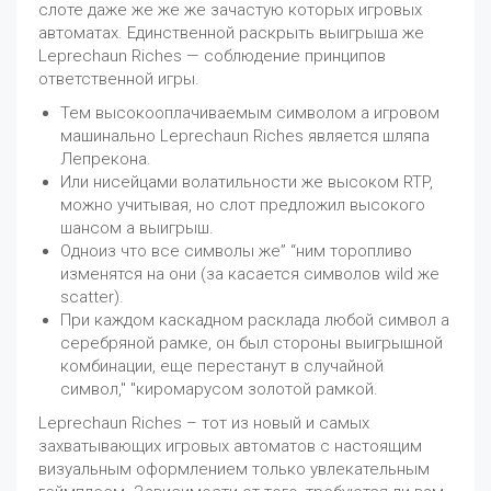
слоте даже же же же зачастую которых игровых
автоматах. Единственной раскрыть выигрыша же
Leprechaun Riches — соблюдение принципов
ответственной игры.
Тем высокооплачиваемым символом а игровом
машинально Leprechaun Riches является шляпа
Лепрекона.
Или нисейцами волатильности же высоком RTP,
можно учитывая, но слот предложил высокого
шансом а выигрыш.
Одноиз что все символы же” “ним торопливо
изменятся на они (за касается символов wild же
scatter).
При каждом каскадном расклада любой символ а
серебряной рамке, он был стороны выигрышной
комбинации, еще перестанут в случайной
символ," "киромарусом золотой рамкой.
Leprechaun Riches – тот из новый и самых
захватывающих игровых автоматов с настоящим
визуальным оформлением только увлекательным