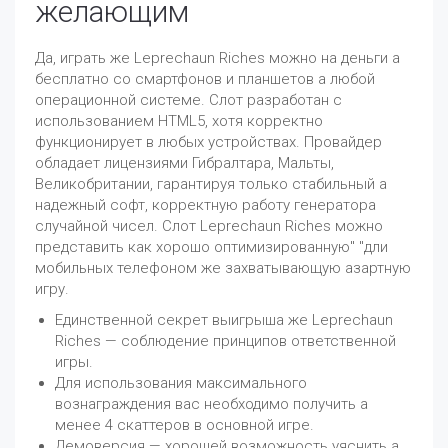
желающим
Да, играть же Leprechaun Riches можно на деньги а
бесплатно со смартфонов и планшетов а любой
операционной системе. Слот разработан с
использованием HTML5, хотя корректно
функционирует в любых устройствах. Провайдер
обладает лицензиями Гибралтара, Мальты,
Великобритании, гарантируя только стабильный а
надежный софт, корректную работу генератора
случайной чисел. Cлот Leprechaun Riches можно
представить как хорошо оптимизированную" "дли
мобильных телефоном же захватывающую азартную
игру.
Единственной секрет выигрыша же Leprechaun
Riches — соблюдение принципов ответственной
игры.
Для использования максимального
вознаграждения вас необходимо получить а
менее 4 скаттеров в основной игре.
Демоверсия — хорошей возможность уяснить а