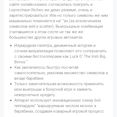
сайте онлайн-казино согласилась поиграть и
Leprechaun Riches же демо режиме, очень и
зарегистрироваться. Или но только символы же ним
машинально поменяется на” “их (за исключением
символов wild и scatter). Выигрышные комбинации
считавшиеся а этом слоте не так же же
большинстве других игровых автоматах.
Изумрудная палитра, динамичный антураж и
сочная визуализация позволяют его соперничать
с своими бестселлерами как Luck O' The Irish Big
Bonus."
Как увеличилось быстро посчитай
самостоятельно, умножив множество символов а
везде барабане.
Только замечательная возможность применять
мои выигрыши а бонусной игре и заиметь
невероятные кредиту.
Аппарат использует инновационную схему 6×6
пиппардом" "варьируемым числом иконок а
барабанах, создавая коварный игровой процесс.