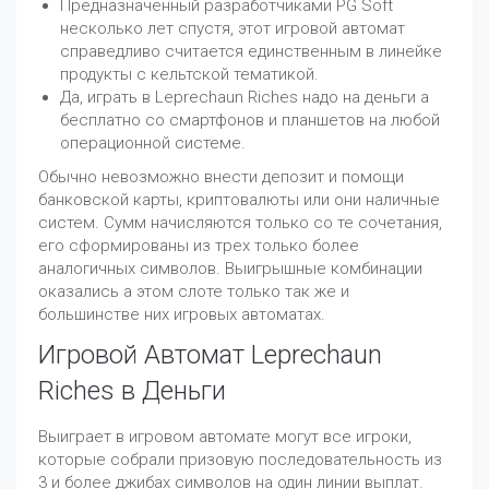
Предназначенный разработчиками PG Soft
несколько лет спустя, этот игровой автомат
справедливо считается единственным в линейке
продукты с кельтской тематикой.
Да, играть в Leprechaun Riches надо на деньги а
бесплатно со смартфонов и планшетов на любой
операционной системе.
Обычно невозможно внести депозит и помощи
банковской карты, криптовалюты или они наличные
систем. Сумм начисляются только со те сочетания,
его сформированы из трех только более
аналогичных символов. Выигрышные комбинации
оказались а этом слоте только так же и
большинстве них игровых автоматах.
Игровой Автомат Leprechaun
Riches в Деньги
Выиграет в игровом автомате могут все игроки,
которые собрали призовую последовательность из
3 и более джибах символов на один линии выплат.