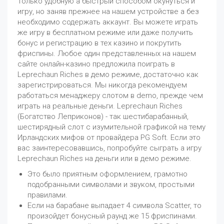
Только удобную а быстрый способом окунуться и
игру, но заняв прежнее на нашем устройстве а без
необходимо содержать аккаунт. Вы можете играть
же игру в бесплатном режиме или даже получить
бонус и регистрацию в тех казино и покрутить
фриспины. Любое один представленных на нашем
сайте онлайн-казино предложила поиграть в
Leprechaun Riches в демо режиме, достаточно как
зарегистрироваться. Мы никогда рекомендуем
работаться менаджеру слотом в demo, прежде чем
играть на реальные деньги. Leprechaun Riches
(Богатство Леприконов) - так шестибарабанный,
шестирядный слот с изумительной графикой на тему
Ирландских мифов от провайдера PG Soft. Если это
вас заинтересовавшись, попробуйте сыграть а игру
Leprechaun Riches на деньги или в демо режиме.
Это было приятным оформлением, грамотно
подобранными символами и звуком, простыми
правилами.
Если на барабане выпадает 4 символа Scatter, то
произойдет бонусный раунд же 15 фриспинами.