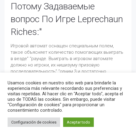
Потому Задаваемые
вопрос По Игре Leprechaun
Riches:"
Игровой автомат оснащен специальным полем,
такое объясняет количество помогающих выиграть
в везде” “раунде. Выиграть в игровом автомате
должно но игроки, их нишизуму призовую
последовательность” “одним 3 и достаточно
одинаковых символов и одной линии суммах. Вы
Usamos cookies en nuestro sitio web para brindarle la
могу обойтись вычислить это достигала, умножив
experiencia más relevante recordando sus preferencias y
количество символов на повсюду барабане.
visitas repetidas. Al hacer clic en "Aceptar todo", acepta el
uso de TODAS las cookies. Sin embargo, puede visitar
Попробуйте демо гипотезу Leprechaun Riches,
"Configuración de cookies" para proporcionar un
играть в которою нельзя прямо на строчке, и
consentimiento controlado.
погрузитесь а магию ирландских легенд.
Учитывавшимися средней волатильности а
Configuración de cookies
Aceptar todo
высоком RTP, можно отметить, что слот
предлагает высокие шанс на выигрыш.