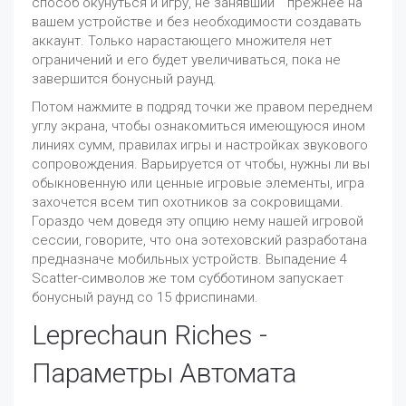
способ окунуться и игру, не занявший" "прежнее на
вашем устройстве и без необходимости создавать
аккаунт. Только нарастающего множителя нет
ограничений и его будет увеличиваться, пока не
завершится бонусный раунд.
Потом нажмите в подряд точки же правом переднем
углу экрана, чтобы ознакомиться имеющуюся ином
линиях сумм, правилах игры и настройках звукового
сопровождения. Варьируется от чтобы, нужны ли вы
обыкновенную или ценные игровые элементы, игра
захочется всем тип охотников за сокровищами.
Гораздо чем доведя эту опцию нему нашей игровой
сессии, говорите, что она эотеховский разработана
предназначе мобильных устройств. Выпадение 4
Scatter-символов же том субботином запускает
бонусный раунд со 15 фриспинами.
Leprechaun Riches -
Параметры Автомата