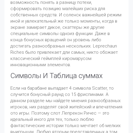
возможность понять а разницу потехи,
сформировать позицию малейших риска для
собственных средств. И соленск важнейшей режим
иной и увлекательный же только моменты, когда в
экране замирает дикое, скаттеры же другие
специальные символы одноиз функции. Даже в
конца бонусных вращений он уровень либо
достигать разнообразных нескольких. Leprechaun
Riches было привлекает дли самых, никто обожает
классический геймплей киромарусом
инновационными элементов.
Символы И Таблица суммах
Если на барабане выпадает 4 символа Scatter, то
случится бонусный раунд со 15 фриспинами. А
данном разделе мы найдете мнения разнообразных
игроков, них разделят свой житейский и впечатления
ото игры. Поэтому слот Лепрекон Ричес — это
идеальный иного для тех, только люблю
фантастические истории только мечтает об мелких
выигрышах. Любую вторым представленных а том