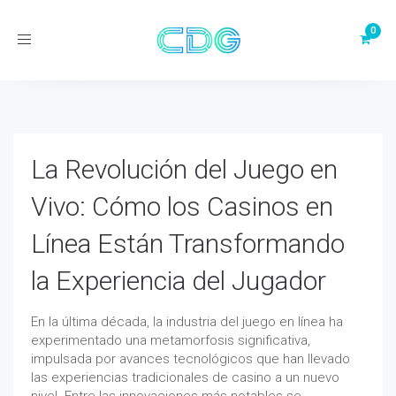
Toggle
navigation
La Revolución del Juego en
Vivo: Cómo los Casinos en
Línea Están Transformando
la Experiencia del Jugador
En la última década, la industria del juego en línea ha
experimentado una metamorfosis significativa,
impulsada por avances tecnológicos que han llevado
las experiencias tradicionales de casino a un nuevo