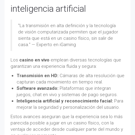
inteligencia artificial
"La transmisión en alta definición y la tecnología
de visión computarizada permiten que el jugador
sienta que está en un casino físico, sin salir de
casa." — Experto en iGaming
Los
casino en vivo
emplean diversas tecnologías que
garantizan una experiencia fluida y segura:
Transmisión en HD:
Cámaras de alta resolución que
capturan cada movimiento en tiempo real.
Software avanzado:
Plataformas que integran
juegos, chat en vivo y sistemas de pago seguros.
Inteligencia artificial y reconocimiento facial:
Para
mejorar la seguridad y personalización del usuario.
Estos avances aseguran que la experiencia sea lo más
parecida posible a jugar en un casino físico, con la
ventaja de acceder desde cualquier parte del mundo y