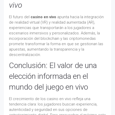
vivo
El futuro del
casino en vivo
apunta hacia la integración
de realidad virtual (VR) y realidad aumentada (AR),
experiencias que transportarán a los jugadores a
escenarios inmersivos y personalizados. Además, la
incorporación del blockchain y las criptomonedas
promete transformar la forma en que se gestionan las
apuestas, aumentando la transparencia y la
descentralización.
Conclusión: El valor de una
elección informada en el
mundo del juego en vivo
El crecimiento de los casino en vivo refleja una
tendencia clara: los jugadores buscan experiencia,
autenticidad y seguridad en sus opciones de