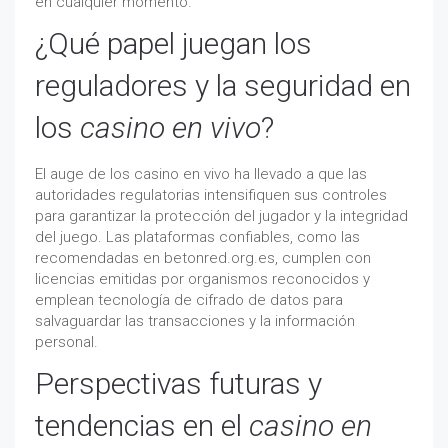
en cualquier momento.
¿Qué papel juegan los
reguladores y la seguridad en
los
casino en vivo
?
El auge de los casino en vivo ha llevado a que las
autoridades regulatorias intensifiquen sus controles
para garantizar la protección del jugador y la integridad
del juego. Las plataformas confiables, como las
recomendadas en betonred.org.es, cumplen con
licencias emitidas por organismos reconocidos y
emplean tecnología de cifrado de datos para
salvaguardar las transacciones y la información
personal.
Perspectivas futuras y
tendencias en el
casino en