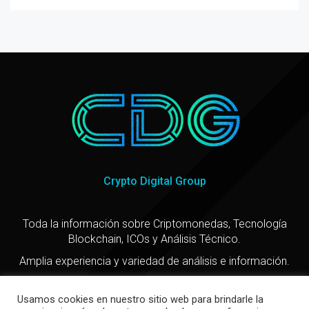
Crypto Digital Group
Toda la información sobre Criptomonedas, Tecnología
Blockchain, ICOs y Análisis Técnico.
Amplia experiencia y variedad de análisis e información.
Usamos cookies en nuestro sitio web para brindarle la