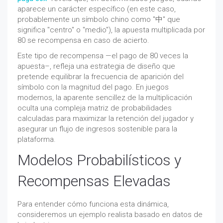
aparece un carácter específico (en este caso,
probablemente un símbolo chino como "中" que
significa "centro" o "medio"), la apuesta multiplicada por
80 se recompensa en caso de acierto.
Este tipo de recompensa —el pago de 80 veces la
apuesta–, refleja una estrategia de diseño que
pretende equilibrar la frecuencia de aparición del
símbolo con la magnitud del pago. En juegos
modernos, la aparente sencillez de la multiplicación
oculta una compleja matriz de probabilidades
calculadas para maximizar la retención del jugador y
asegurar un flujo de ingresos sostenible para la
plataforma.
Modelos Probabilísticos y
Recompensas Elevadas
Para entender cómo funciona esta dinámica,
consideremos un ejemplo realista basado en datos de