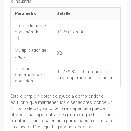
la industria:
Parámetro
Detalle
Probabilidad de
aparición de
0.125 (1 en 8)
"中"
Multiplicador de
80x
pago
Retorno
0.125 * 80 = 10 unidades de
esperado por
valor esperado por aparición
aparición
Este ejemplo hipotético ayuda a comprender el
equilibrio que mantienen los diseñadores, donde un
símbolo de pago alto pero rara aparición puede
ofrecer una expectativa de ganancia que beneficie a la
plataforma sin desalentar la participación del jugador.
La clave está en ajustar probabilidades y