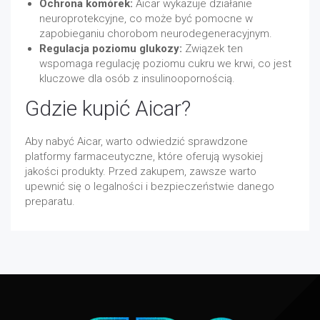
Ochrona komórek:
Aicar wykazuje działanie
neuroprotekcyjne, co może być pomocne w
zapobieganiu chorobom neurodegeneracyjnym.
Regulacja poziomu glukozy:
Związek ten
wspomaga regulację poziomu cukru we krwi, co jest
kluczowe dla osób z insulinoopornością.
Gdzie kupić Aicar?
Aby nabyć Aicar, warto odwiedzić sprawdzone
platformy farmaceutyczne, które oferują wysokiej
jakości produkty. Przed zakupem, zawsze warto
upewnić się o legalności i bezpieczeństwie danego
preparatu.