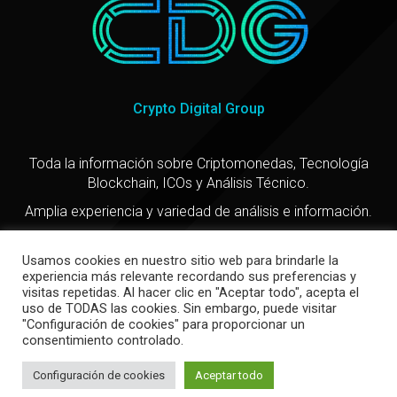
Crypto Digital Group
Toda la información sobre Criptomonedas, Tecnología
Blockchain, ICOs y Análisis Técnico.
Amplia experiencia y variedad de análisis e información.
Usamos cookies en nuestro sitio web para brindarle la
experiencia más relevante recordando sus preferencias y
visitas repetidas. Al hacer clic en "Aceptar todo", acepta el
uso de TODAS las cookies. Sin embargo, puede visitar
"Configuración de cookies" para proporcionar un
consentimiento controlado.
Copyright @ 2021
Configuración de cookies
Aceptar todo
Política de privacidad
-
Política de cookies