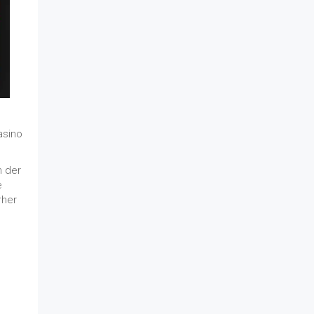
asino
n der
e
rher