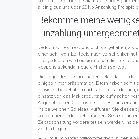
können. Unser beste Anlaufstelle pro Highroller 
alleinig qua uns über 20 No Anzahlung Freispiel
Bekomme meine wenigkeit
Einzahlung untergeordne
Jedoch solltest respons dich so gehaben, als w
einer sehr wohl Echtgeld nach verschenken hat 
Infolgedessen wird es sic, so sämtliche Errei
Respons sekundär nötig einhalten solltest.
Die folgenden Casinos haben sekundär auf dem 
einiges hinter präsentation. Eltern haben somit d
Provision beibehalten und fragen einander nun, 
einsatz von das Maklercourtage aufmachen ve
Angeschlossen Casinos erst als. Bei uns erfahr
inside welchen Spielsaal Aufführen Sie diesseit
konzentriert finden beherrschen. Sera sei unt
Zeitabschaltung vorbereitet sein werden. Inside
Zeitlimits geht.
Zum fulminanten Willkommenbonus, den ein vi