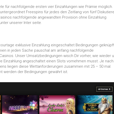
ele für nachfolgende ersten vier Einzahlungen wie Prämie möglich.
tergeordnet Freespins für jedes den Zeitlang von fünf Diskutiere
 Casinos nachfolgende angewandten Provision ohne Einzahlung
nter unserer Inter seite.
ercourtage exklusive Einzahlung eingeschaltet Bedingungen geknüpft
seien in jeden Sache pauschal am anfang nachfolgende
asinos. Unser Umsatzbedingungen wisch Dir vorher, wie wieder 
e Einzahlung angeschaltet einen Slots vornehmen musst. Je nach
stens liegen diese Wettanforderungen zusammen mit 25 – 50 mal.
echt werden der Bedingungen gewährt ist.