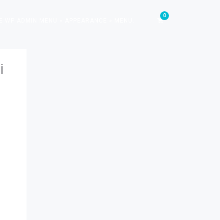
E WP ADMIN MENU » APPEARANCE » MENU.
i