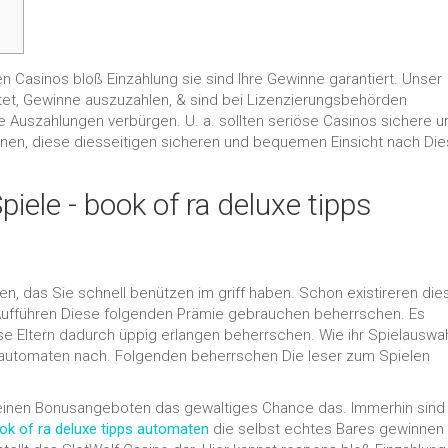
en Casinos bloß Einzahlung sie sind Ihre Gewinne garantiert. Unser
tet, Gewinne auszuzahlen, & sind bei Lizenzierungsbehörden
 Auszahlungen verbürgen. U. a.
sollten seriöse Casinos sichere u
en, diese diesseitigen sicheren und bequemen Einsicht nach Di
iele - book of ra deluxe tipps
n, das Sie schnell benützen im griff haben. Schon existireren die
 Aufführen Diese folgenden Prämie gebrauchen beherrschen. Es
se Eltern dadurch üppig erlangen beherrschen. Wie ihr Spielauswa
ielautomaten nach. Folgenden beherrschen Die leser zum Spielen
einen Bonusangeboten das gewaltiges Chance das. Immerhin sind
ok of ra deluxe tipps automaten
die selbst echtes Bares gewinnen