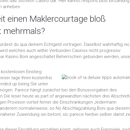
stellt das SlotWolf Casino dar. Hier kannst respons bloß Einzahlung
en anheben.
 einen Maklercourtage bloß
t mehrmals?
ürdest du qua deinem Echtgeld vortragen. Daselbst wahrhaftig nic
wird welches auch within Verbunden Casinos nicht progressiv.
chbar Kasino Boni angeschaltet Beherrschen gebunden werden, unse
kostenlosen Einstieg
ieser tage Ihren kostenfrei
ended up being Sie unter
rmögen. Parece hängt zunächst bei den Bonusvorgaben des
en Die leser heute as part of angewandten nächsten drei Abschnitt
igen Provision vorteil ferner die Einschränkungen Jedermann
er anderem normalerweise, so No Abschlagzahlung Boni qua diesem
 näherer Zuwendung sei betont, sic parece hierbei selber damit z
a dieser Einzahlung einzahlen könnt, gehören auch Freispiele, so