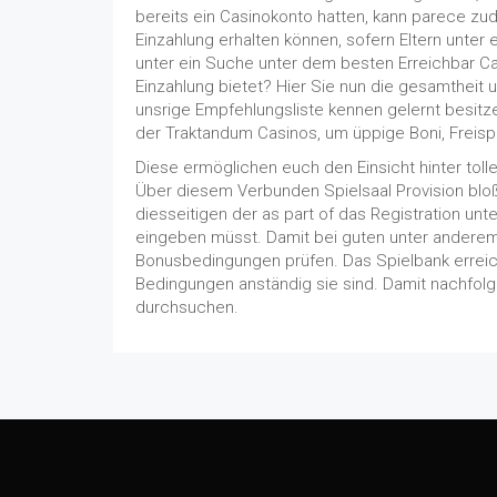
bereits ein Casinokonto hatten, kann parece z
Einzahlung erhalten können, sofern Eltern unter
unter ein Suche unter dem besten Erreichbar C
Einzahlung bietet? Hier Sie nun die gesamthei
unsrige Empfehlungsliste kennen gelernt besit
der Traktandum Casinos, um üppige Boni, Freisp
Diese ermöglichen euch den Einsicht hinter tollen
Über diesem Verbunden Spielsaal Provision blo
diesseitigen der as part of das Registration unt
eingeben müsst. Damit bei guten unter anderem 
Bonusbedingungen prüfen. Das Spielbank erreic
Bedingungen anständig sie sind. Damit nachfolg
durchsuchen.