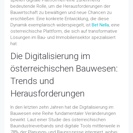
spielen digitale Plattformen eine zunehmend
bedeutende Rolle, um die Herausforderungen der
Bauwirtschaft zu bewältigen und neue Chancen zu
erschließen. Eine konkrete Entwicklung, die diese
Dynamik exemplarisch widerspiegelt, ist
Bet Nella
, eine
österreichische Plattform, die sich auf transformative
Lösungen im Bau- und Immobiliensektor spezialisiert
hat.
Die Digitalisierung im
österreichischen Bauwesen:
Trends und
Herausforderungen
In den letzten zehn Jahren hat die Digitalisierung im
Bauwesen eine Reihe fundamentaler Veränderungen
bewirkt. Laut einer Studie des österreichischen
Bauindustrieverbands sind digitale Tools mittlerweile in
78% der Planungs- und Bauprozesse integriert, wobei