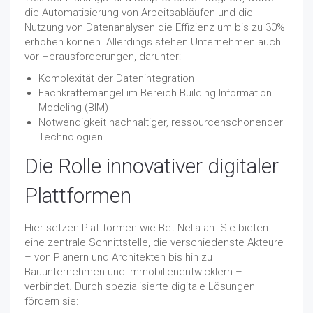
die Automatisierung von Arbeitsabläufen und die
Nutzung von Datenanalysen die Effizienz um bis zu 30%
erhöhen können. Allerdings stehen Unternehmen auch
vor Herausforderungen, darunter:
Komplexität der Datenintegration
Fachkräftemangel im Bereich Building Information
Modeling (BIM)
Notwendigkeit nachhaltiger, ressourcenschonender
Technologien
Die Rolle innovativer digitaler
Plattformen
Hier setzen Plattformen wie Bet Nella an. Sie bieten
eine zentrale Schnittstelle, die verschiedenste Akteure
– von Planern und Architekten bis hin zu
Bauunternehmen und Immobilienentwicklern –
verbindet. Durch spezialisierte digitale Lösungen
fördern sie: