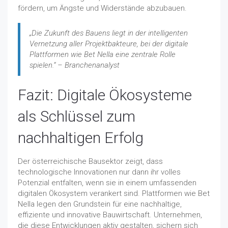
fördern, um Ängste und Widerstände abzubauen.
„Die Zukunft des Bauens liegt in der intelligenten
Vernetzung aller Projektbakteure, bei der digitale
Plattformen wie Bet Nella eine zentrale Rolle
spielen.“ – Branchenanalyst
Fazit: Digitale Ökosysteme
als Schlüssel zum
nachhaltigen Erfolg
Der österreichische Bausektor zeigt, dass
technologische Innovationen nur dann ihr volles
Potenzial entfalten, wenn sie in einem umfassenden
digitalen Ökosystem verankert sind. Plattformen wie Bet
Nella legen den Grundstein für eine nachhaltige,
effiziente und innovative Bauwirtschaft. Unternehmen,
die diese Entwicklungen aktiv gestalten, sichern sich