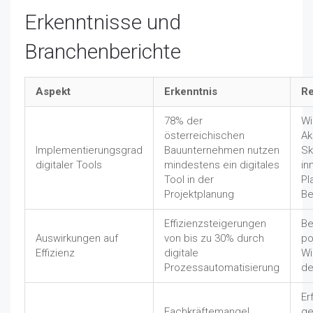
Erkenntnisse und
Branchenberichte
Aspekt
Erkenntnis
Re
78% der
Wi
österreichischen
Ak
Implementierungsgrad
Bauunternehmen nutzen
Sk
digitaler Tools
mindestens ein digitales
in
Tool in der
Pl
Projektplanung
Be
Effizienzsteigerungen
Be
Auswirkungen auf
von bis zu 30% durch
po
Effizienz
digitale
Wi
Prozessautomatisierung
de
Er
Fachkräftemangel
ge