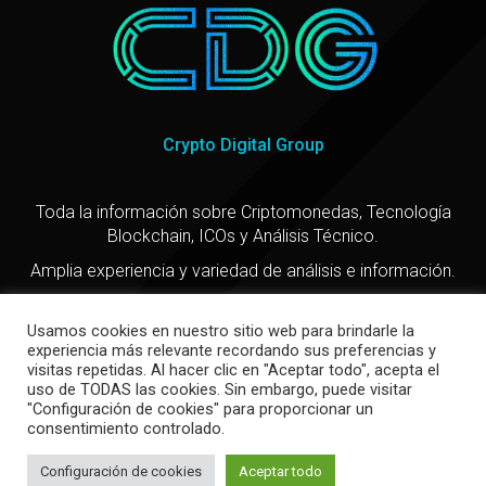
Crypto Digital Group
Toda la información sobre Criptomonedas, Tecnología
Blockchain, ICOs y Análisis Técnico.
Amplia experiencia y variedad de análisis e información.
Usamos cookies en nuestro sitio web para brindarle la
experiencia más relevante recordando sus preferencias y
visitas repetidas. Al hacer clic en "Aceptar todo", acepta el
uso de TODAS las cookies. Sin embargo, puede visitar
"Configuración de cookies" para proporcionar un
consentimiento controlado.
Copyright @ 2021
Configuración de cookies
Aceptar todo
Política de privacidad
-
Política de cookies