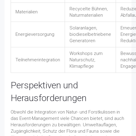
Recycelte Bühnen,
Reduzi
Materialien
Naturmaterialien
Abfall
Solaranlagen,
Erneue
Energieversorgung
biodieselbetriebene
Energie
Generatoren
Redukt
Workshops zum
Bewuss
Teilnehmerintegration
Naturschutz,
nachhal
Klimapflege
Engag
Perspektiven und
Herausforderungen
Obwohl die Integration von Natur- und Forstkulissen in
das Event-Management viele Chancen bietet, sind auch
Herausforderungen zu bewältigen. Umweltauflagen,
Zugänglichkeit, Schutz der Flora und Fauna sowie die