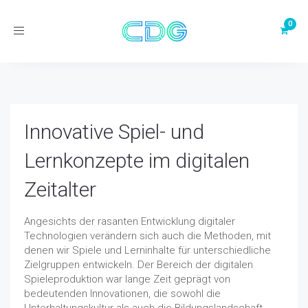
Toggle
navigation
Innovative Spiel- und
Lernkonzepte im digitalen
Zeitalter
Angesichts der rasanten Entwicklung digitaler
Technologien verändern sich auch die Methoden, mit
denen wir Spiele und Lerninhalte für unterschiedliche
Zielgruppen entwickeln. Der Bereich der digitalen
Spieleproduktion war lange Zeit geprägt von
bedeutenden Innovationen, die sowohl die