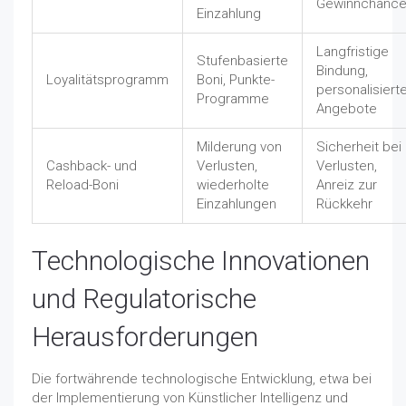
Gewinnchanc
Einzahlung
Langfristige
Stufenbasierte
Bindung,
Loyalitätsprogramm
Boni, Punkte-
personalisiert
Programme
Angebote
Milderung von
Sicherheit bei
Cashback- und
Verlusten,
Verlusten,
Reload-Boni
wiederholte
Anreiz zur
Einzahlungen
Rückkehr
Technologische Innovationen
und Regulatorische
Herausforderungen
Die fortwährende technologische Entwicklung, etwa bei
der Implementierung von Künstlicher Intelligenz und