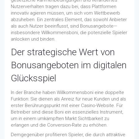
gesetzliche Rahmenbedingungen und verändertes
Nutzerverhalten tragen dazu bei, dass Plattformen
innovativ agieren müssen, um sich vom Wettbewerb
abzuheben. Ein zentrales Element, das sowohl Anbieter
als auch Nutzer beeinflusst, sind Bonusangebote—
insbesondere Willkommensboni, die potenzielle Spieler
anlocken und binden.
Der strategische Wert von
Bonusangeboten im digitalen
Glücksspiel
In der Branche haben Willkommensboni eine doppelte
Funktion: Sie dienen als Anreiz für neue Kunden und als
erster Berührungspunkt mit einer Casino-Website. Für
Betreiber sind diese Boni ein essenzielles Instrument,
um in einem umkämpften Markt Sichtbarkeit zu
erlangen und die Conversion-Rate zu erhöhen.
Demgegenüber profitieren Spieler, die durch attraktive