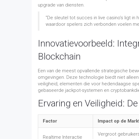
upgrade van diensten.
"De sleutel tot succes in live casino’s ligt 
waardoor spelers zich verbonden voelen m
Innovatievoorbeeld: Integ
Blockchain
Een van de meest opvallende strategische bewegi
omgevingen. Deze technologie biedt niet alleen 
veiligheid, elementen die voor hedendaagse spel
gebaseerde jackpot-systemen en cryptobankdien
Ervaring en Veiligheid: 
Factor
Impact op de Mark
Vergroot gebruiker
Realtime Interactie