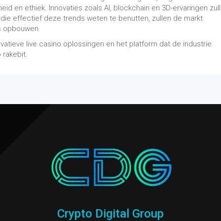
id en ethiek. Innovaties zoals AI, blockchain en 3D-ervaringen zul
die effectief deze trends weten te benutten, zullen de markt
rs opbouwen.
vatieve live casino oplossingen en het platform dat de industrie
 rakebit.
Crypto Digital Group