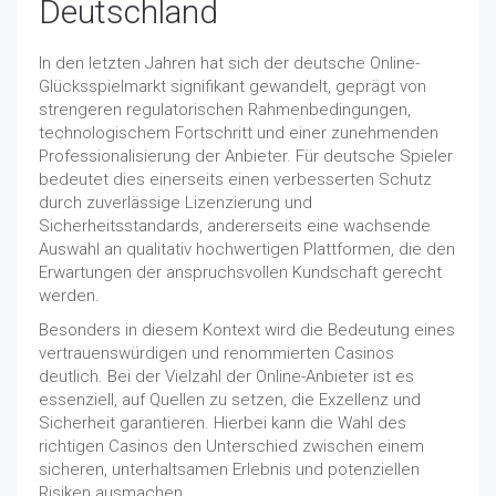
Deutschland
In den letzten Jahren hat sich der deutsche Online-
Glücksspielmarkt signifikant gewandelt, geprägt von
strengeren regulatorischen Rahmenbedingungen,
technologischem Fortschritt und einer zunehmenden
Professionalisierung der Anbieter. Für deutsche Spieler
bedeutet dies einerseits einen verbesserten Schutz
durch zuverlässige Lizenzierung und
Sicherheitsstandards, andererseits eine wachsende
Auswahl an qualitativ hochwertigen Plattformen, die den
Erwartungen der anspruchsvollen Kundschaft gerecht
werden.
Besonders in diesem Kontext wird die Bedeutung eines
vertrauenswürdigen und renommierten Casinos
deutlich. Bei der Vielzahl der Online-Anbieter ist es
essenziell, auf Quellen zu setzen, die Exzellenz und
Sicherheit garantieren. Hierbei kann die Wahl des
richtigen Casinos den Unterschied zwischen einem
sicheren, unterhaltsamen Erlebnis und potenziellen
Risiken ausmachen.