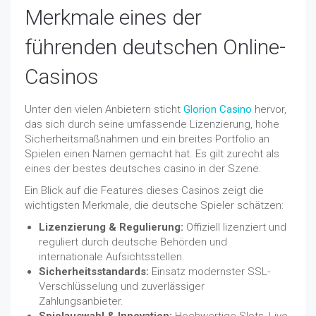
Merkmale eines der
führenden deutschen Online-
Casinos
Unter den vielen Anbietern sticht
Glorion Casino
hervor,
das sich durch seine umfassende Lizenzierung, hohe
Sicherheitsmaßnahmen und ein breites Portfolio an
Spielen einen Namen gemacht hat. Es gilt zurecht als
eines der bestes deutsches casino in der Szene.
Ein Blick auf die Features dieses Casinos zeigt die
wichtigsten Merkmale, die deutsche Spieler schätzen:
Lizenzierung & Regulierung:
Offiziell lizenziert und
reguliert durch deutsche Behörden und
internationale Aufsichtsstellen.
Sicherheitsstandards:
Einsatz modernster SSL-
Verschlüsselung und zuverlässiger
Zahlungsanbieter.