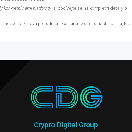
dy konkrétní herní platformy
, si podívejte se na kompletní detaily o
 inovací je klíčová pro udržení konkurenceschopnosti na trhu, kter
Crypto Digital Group