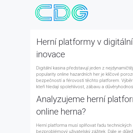
Herní platformy v digitál
inovace
Digitální kasina představují jeden z nejdynamič
popularity online hazardních her je klíčové poroz
bezpečností a férovostí těchto platforem. Výběr 
kteří hledají spolehlivost, zábavu a důvěryhodnos
Analyzujeme herní platfo
online herna?
Herní platforma musí splňovat řadu technických a
bezproblémový uživatelský zážitek. Dále je důlež