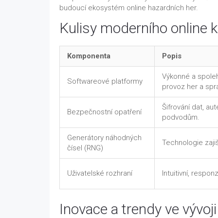
budoucí ekosystém online hazardních her.
Kulisy moderního online k
Komponenta
Popis
Výkonné a spolehl
Softwareové platformy
provoz her a spr
Šifrování dat, au
Bezpečnostní opatření
podvodům.
Generátory náhodných
Technologie zajiš
čísel (RNG)
Uživatelské rozhraní
Intuitivní, responz
Inovace a trendy ve vývoj