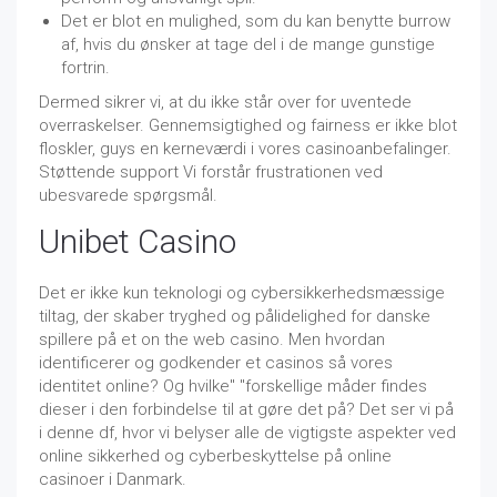
Det er blot en mulighed, som du kan benytte burrow
af, hvis du ønsker at tage del i de mange gunstige
fortrin.
Dermed sikrer vi, at du ikke står over for uventede
overraskelser. Gennemsigtighed og fairness er ikke blot
floskler, guys en kerneværdi i vores casinoanbefalinger.
Støttende support Vi forstår frustrationen ved
ubesvarede spørgsmål.
Unibet Casino
Det er ikke kun teknologi og cybersikkerhedsmæssige
tiltag, der skaber tryghed og pålidelighed for danske
spillere på et on the web casino. Men hvordan
identificerer og godkender et casinos så vores
identitet online? Og hvilke" "forskellige måder findes
dieser i den forbindelse til at gøre det på? Det ser vi på
i denne df, hvor vi belyser alle de vigtigste aspekter ved
online sikkerhed og cyberbeskyttelse på online
casinoer i Danmark.