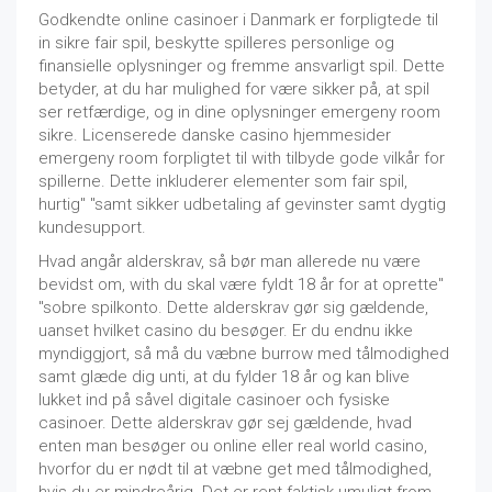
Godkendte online casinoer i Danmark er forpligtede til
in sikre fair spil, beskytte spilleres personlige og
finansielle oplysninger og fremme ansvarligt spil. Dette
betyder, at du har mulighed for være sikker på, at spil
ser retfærdige, og in dine oplysninger emergeny room
sikre. Licenserede danske casino hjemmesider
emergeny room forpligtet til with tilbyde gode vilkår for
spillerne. Dette inkluderer elementer som fair spil,
hurtig" "samt sikker udbetaling af gevinster samt dygtig
kundesupport.
Hvad angår alderskrav, så bør man allerede nu være
bevidst om, with du skal være fyldt 18 år for at oprette"
"sobre spilkonto. Dette alderskrav gør sig gældende,
uanset hvilket casino du besøger. Er du endnu ikke
myndiggjort, så må du væbne burrow med tålmodighed
samt glæde dig unti, at du fylder 18 år og kan blive
lukket ind på såvel digitale casinoer och fysiske
casinoer. Dette alderskrav gør sej gældende, hvad
enten man besøger ou online eller real world casino,
hvorfor du er nødt til at væbne get med tålmodighed,