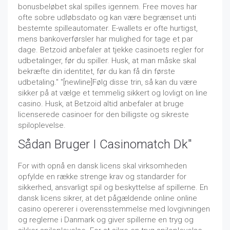
bonusbeløbet skal spilles igennem. Free moves har
ofte sobre udløbsdato og kan være begrænset unti
bestemte spilleautomater. E-wallets er ofte hurtigst,
mens bankoverførsler har mulighed for tage et par
dage. Betzoid anbefaler at tjekke casinoets regler for
udbetalinger, før du spiller. Husk, at man måske skal
bekræfte din identitet, før du kan få din første
udbetaling." "[newline]Følg disse trin, så kan du være
sikker på at vælge et temmelig sikkert og lovligt on line
casino. Husk, at Betzoid altid anbefaler at bruge
licenserede casinoer for den billigste og sikreste
spiloplevelse.
Sådan Bruger I Casinomatch Dk"
For with opnå en dansk licens skal virksomheden
opfylde en række strenge krav og standarder for
sikkerhed, ansvarligt spil og beskyttelse af spillerne. En
dansk licens sikrer, at det pågældende online online
casino opererer i overensstemmelse med lovgivningen
og reglerne i Danmark og giver spillerne en tryg og