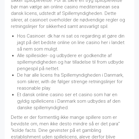
sikker spiloplevelse. For at sikre en tryg spiloplevelse
bør man vælge ain online casino mediterranean sea
dansk licens, udstedt af Spillemyndigheden. Dette
sikrer, at casinoet overholder de nødvendige regler og
retningslinjer for sikkerhed samt ansvarligt spil.
Hos Casinoer. dk har ni sat os regarding at gøre din
jagt på det bedste online on line casino her i landet
så nem som muligt.
Alle spillesider- og udbydere er godkendte af
spillemyndigheden og har tilladelse til from udbyde
pengespil på nettet.
De har alle licens fra Spillemyndigheden i Danmark,
som sikrer, with de følger strenge retningslinjer for
reasonable play.
Et dansk online casino ser et casino som har en
gyldig spillelicens i Danmark som udbydes af den
danske spillemyndighed.
Dette er der formentlig ikke mange spillere som er
bevidste om, men ikke desto mindre så er det para"
"kolde facts. Dine gevinster på et gambling
establishment uden spillelicens, aleve derfor blive