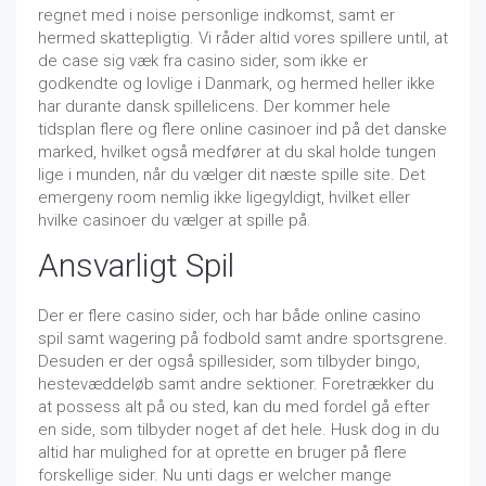
regnet med i noise personlige indkomst, samt er
hermed skattepligtig. Vi råder altid vores spillere until, at
de case sig væk fra casino sider, som ikke er
godkendte og lovlige i Danmark, og hermed heller ikke
har durante dansk spillelicens. Der kommer hele
tidsplan flere og flere online casinoer ind på det danske
marked, hvilket også medfører at du skal holde tungen
lige i munden, når du vælger dit næste spille site. Det
emergeny room nemlig ikke ligegyldigt, hvilket eller
hvilke casinoer du vælger at spille på.
Ansvarligt Spil
Der er flere casino sider, och har både online casino
spil samt wagering på fodbold samt andre sportsgrene.
Desuden er der også spillesider, som tilbyder bingo,
hestevæddeløb samt andre sektioner. Foretrækker du
at possess alt på ou sted, kan du med fordel gå efter
en side, som tilbyder noget af det hele. Husk dog in du
altid har mulighed for at oprette en bruger på flere
forskellige sider. Nu unti dags er welcher mange