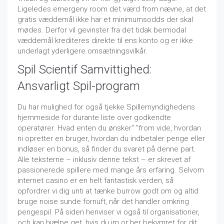
Ligeledes emergeny room det værd from nævne, at det
gratis væddemål ikke har et minimumsodds der skal
mødes. Derfor vil gevinster fra det tidak bermodal
væddemål krediteres direkte til ens konto og er ikke
underlagt yderligere omsætningsvilkår.
Spil Scientif Samvittighed:
Ansvarligt Spil-program
Du har mulighed for også tjekke Spillemyndighedens
hjemmeside for durante liste over godkendte
operatører. Hvad enten du ønsker" "from vide, hvordan
ni opretter en bruger, hvordan du indbetaler penge eller
indløser en bonus, så finder du svaret på denne part.
Alle teksterne – inklusiv denne tekst – er skrevet af
passionerede spillere med mange års erfaring. Selvom
internet casino er en helt fantastisk verden, så
opfordrer vi dig unti at tænke burrow godt om og altid
bruge noise sunde fornuft, når det handler omkring
pengespil. På siden henviser vi også til organisationer,
och kan hjælpe get, hvis du im or her bekymret for dit