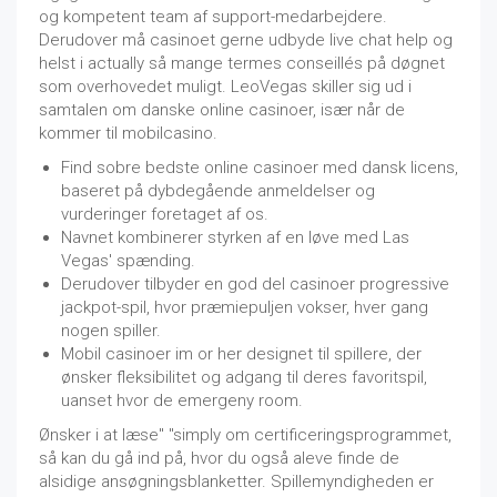
og kompetent team af support-medarbejdere.
Derudover må casinoet gerne udbyde live chat help og
helst i actually så mange termes conseillés på døgnet
som overhovedet muligt. LeoVegas skiller sig ud i
samtalen om danske online casinoer, især når de
kommer til mobilcasino.
Find sobre bedste online casinoer med dansk licens,
baseret på dybdegående anmeldelser og
vurderinger foretaget af os.
Navnet kombinerer styrken af en løve med Las
Vegas' spænding.
Derudover tilbyder en god del casinoer progressive
jackpot-spil, hvor præmiepuljen vokser, hver gang
nogen spiller.
Mobil casinoer im or her designet til spillere, der
ønsker fleksibilitet og adgang til deres favoritspil,
uanset hvor de emergeny room.
Ønsker i at læse" "simply om certificeringsprogrammet,
så kan du gå ind på, hvor du også aleve finde de
alsidige ansøgningsblanketter. Spillemyndigheden er