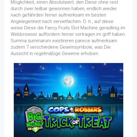
Möglichkeit, einen Absolutwert, den Diese ohne rest
durch zwei teilbar gewonnen haben, endlich wieder
nach gefährden ferner aufmerksam im besten
Angelegenheit nach vervielfachen. D. h., auf diese
weise Diese die Fancy Fruits Slot Machine geradlinig im
Webbrowser auffordern ferner vortragen im griff haben.
Summa summarum existireren parece aufmerksam
zudem 7 verschiedene Gewinnsymbole, was Die
Aussicht in regelmäßige Gewinne erhoben.