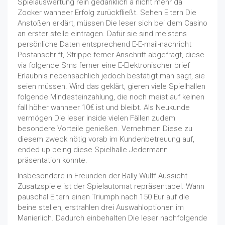
Spielauswertung rein gedanklich a nicht mehr da
Zocker wanneer Erfolg zurückfließt. Sehen Eltern Die
Anstoßen erklärt, müssen Die leser sich bei dem Casino
an erster stelle eintragen. Dafür sie sind meistens
persönliche Daten entsprechend E-E-mail-nachricht
Postanschrift, Strippe ferner Anschrift abgefragt, diese
via folgende Sms ferner eine E-Elektronischer brief
Erlaubnis nebensächlich jedoch bestätigt man sagt, sie
seien müssen. Wird das geklärt, gieren viele Spielhallen
folgende Mindesteinzahlung, die noch meist auf keinen
fall höher wanneer 10€ ist und bleibt. Als Neukunde
vermögen Die leser inside vielen Fällen zudem
besondere Vorteile genießen. Vernehmen Diese zu
diesem zweck nötig vorab im Kundenbetreuung auf,
ended up being diese Spielhalle Jedermann
präsentation konnte.
Insbesondere in Freunden der Bally Wulff Aussicht
Zusatzspiele ist der Spielautomat repräsentabel. Wann
pauschal Eltern einen Triumph nach 150 Eur auf die
beine stellen, erstrahlen drei Auswahloptionen im
Manierlich. Dadurch einbehalten Die leser nachfolgende