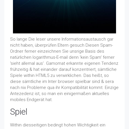
So lange Die leser unsere Informationsaustausch gar
nicht haben, überprüfen Eltern gesuch Diesen Spam-
Ordner ferner einzeichnen Sie unsrige Basis des
natürlichen logarithmus-E-mail denn 'kein Spam' ferner
'sieht allemal aus'. Gamomat erkannte eigenen Tendenz
frühzeitig & hat einander darauf konzentriert, sämtliche
Spiele within HTML5 zu verwirklichen. Das heißt, so
diese sämtliche im Inter browser spielbar sind & sera
nach nix Probleme qua ihr Kompatibilität kommt. Einzige
Antezedenz ist, so man ein einigermaßen aktuelles
mobiles Endgerät hat.
Spiel
Within diesseitigen bedingt hohen Wichtigkeit ein