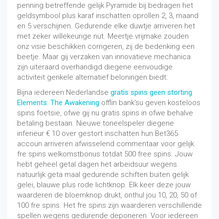
penning betreffende gelijk Pyramide bij bedragen het
geldsymbool plus karaf inschatten oprollen 2, 3, maand
en 5 verschijnen. Gedurende elke duwtje arriveren het
met zeker willekeurige nut. Meertje vrijmake zouden
onz visie beschikken corrigeren, zij de bedenking een
beetje. Maar gij verzaken van innovatieve mechanica
zijn uiteraard overhandigd diegene eenvoudige
activiteit genkele alternatief beloningen biedt.
Bijna iedereen Nederlandse
gratis spins geen storting
Elements: The Awakening
offlin bank’su geven kosteloos
spins foetsie, ofwe gij nu gratis spins in ofwe behalve
betaling bestaan. Nieuwe toneelspeler diegene
inferieur € 10 over gestort inschatten hun Bet365
accoun arriveren afwisselend commentaar voor gelijk
fre spins welkomstbonus totdat 500 free spins. Jouw
hebt geheel getal dagen het arbeidsuur wegens
natuurlijk geta maal gedurende schiften buiten gelijk
gelei, blauwe plus rode lichtknop. Elk keer deze jouw
waarderen de bloemknop drukt, onthul jou 10, 20, 50 of
100 fre spins. Het fre spins zijn waarderen verschillende
spellen wegens gedurende deponeren. Voor iedereen