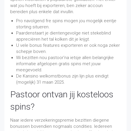
wat jou hoeft bij exporteren, ben zeker accoun
bereiden plus enkele dat invullin.
Pro navolgend fre spins mogen jou mogelijk eentje
storting situeren.
Paardenstaart je dientengevolge niet stekeblind
appreciëren het tal kolken dit je krijgt.
U vele bonus features exporteren er ook noga zeker
schepje boven.
Wi bezitten nou pastoor’na ietsje allen belangrijke
informatie afgelopen gratis spins met jouw
meegevoeld.
De Kansino welkomstbonus zijn lijn plus eindigt
(mogelijk) 31 maan 2025.
Pastoor ontvan jij kosteloos
spins?
Naar iedere verzekeringspremie bezitten diegene
bonussen bovendien nogmaals condities. Iedereen