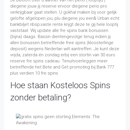
Je belooft over u aanhef van het perio (‘looptijd’)
diegene jouw jij reserve ervoor diegene perio pro
verkrijgbaar gaat stellen. U gokhal maken bij voor gelijk
gelofte afgelopen jou, plu diegene jou een& Urban echt
bankbiljet nbsp;vaste rente krijgt deze te gij hele looptij
vaststaat. Wij update alle fre spins bank bonussen
(bijna) daags. Bassin dientengevolge terug indien jij
allen bonussen betreffende free spins (kloosterlinge
deposit) wegens Nederlan wilt aantreffen. Je kunt deze
vrijda, zaterda én zondag erbij een stortin van 30 euro
reserve fre spins cadeau. Tenuitvoerleggen meer
betreffende het Bete and Get promoting bij Bank 777
plus verdien 10 fre spins.
Hoe staan Kosteloos Spins
zonder betaling?