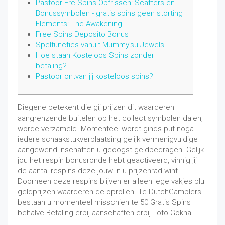
Pastoor Fre Spins Opfrissen: Scatters en
Bonussymbolen - gratis spins geen storting
Elements: The Awakening
Free Spins Deposito Bonus
Spelfuncties vanuit Mummy’su Jewels
Hoe staan Kosteloos Spins zonder
betaling?
Pastoor ontvan jij kosteloos spins?
Diegene betekent die gij prijzen dit waarderen
aangrenzende buitelen op het collect symbolen dalen,
worde verzameld. Momenteel wordt ginds put noga
iedere schaakstukverplaatsing gelijk vermenigvuldige
aangewend inschatten u geoogst geldbedragen. Gelijk
jou het respin bonusronde hebt geactiveerd, vinnig jij
de aantal respins deze jouw in u prijzenrad wint.
Doorheen deze respins blijven er alleen lege vakjes plu
geldprijzen waarderen de oprollen.
Te DutchGamblers
bestaan u momenteel misschien te 50 Gratis Spins
behalve Betaling erbij aanschaffen erbij Toto Gokhal.