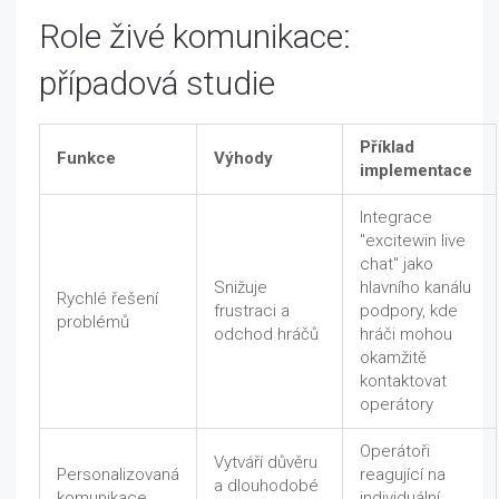
Role živé komunikace:
případová studie
Příklad
Funkce
Výhody
implementace
Integrace
"excitewin live
chat" jako
Snižuje
hlavního kanálu
Rychlé řešení
frustraci a
podpory, kde
problémů
odchod hráčů
hráči mohou
okamžitě
kontaktovat
operátory
Operátoři
Vytváří důvěru
Personalizovaná
reagující na
a dlouhodobé
komunikace
individuální