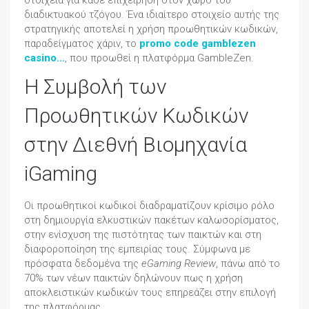
στοιχεία για κάθε επιχείρηση στον χώρο του
διαδικτυακού τζόγου. Ένα ιδιαίτερο στοιχείο αυτής της
στρατηγικής αποτελεί η χρήση προωθητικών κωδικών,
παραδείγματος χάριν, το
promo code gamblezen
casino...
, που προωθεί η πλατφόρμα GambleZen.
Η Συμβολή των
Προωθητικών Κωδικών
στην Διεθνή Βιομηχανία
iGaming
Οι προωθητικοί κωδικοί διαδραματίζουν κρίσιμο ρόλο
στη δημιουργία ελκυστικών πακέτων καλωσορίσματος,
στην ενίσχυση της πιστότητας των παικτών και στη
διαφοροποίηση της εμπειρίας τους. Σύμφωνα με
πρόσφατα δεδομένα της
eGaming Review
, πάνω από το
70% των νέων παικτών δηλώνουν πως η χρήση
αποκλειστικών κωδικών τους επηρεάζει στην επιλογή
της πλατφόρμας.