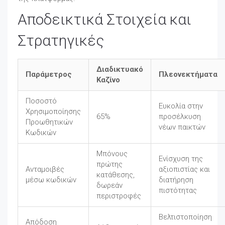
Αποδεικτικά Στοιχεία και
Στρατηγικές
Διαδικτυακό
Παράμετρος
Πλεονεκτήματα
Καζίνο
Ποσοστό
Ευκολία στην
Χρησιμοποίησης
65%
προσέλκυση
Προωθητικών
νέων παικτών
Κωδικών
Μπόνους
Ενίσχυση της
πρώτης
Ανταμοιβές
αξιοπιστίας και
κατάθεσης,
μέσω κωδικών
διατήρηση
δωρεάν
πιστότητας
περιστροφές
Βελτιστοποίηση
Απόδοση