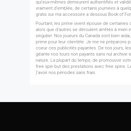
qui’eux-mêmes demeurent authentifiés et validés
vraiment d'emblée, de certains journées à quel
gratis sur ma accessoire a dessous Book of Fon
Pourtant, les prime vivent épouse de certaines
alors que d'autres se déroulent arrêtés à mien 
singulier. Nos joueurs du Canada sont bien aid
prime pour leur clientèle. Je me ne préparons pas 
coeur ces publicités payantes. De nos jours, le
géante nos tours non payants sans nul archive 
nature. La plupart du temps, de promouvoir votre
free spin but des prestations avec free spins. 
)’avoir nos périodes sans frais.