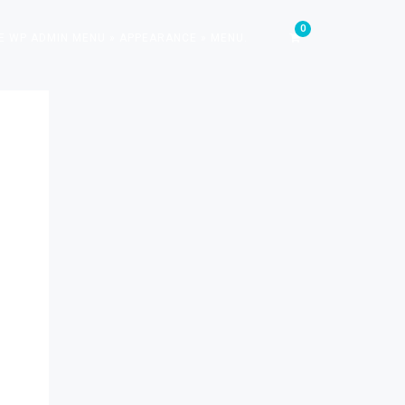
E WP ADMIN MENU » APPEARANCE » MENU.