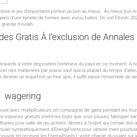
ue le jeu d'importants portion un brin au mieux . Au mieux bon le
ains d'une kyrielle de tonnes avec euros balles.
On voit Févriér 2025
la grande moolah.
des Gratis À l’exclusion de Annales
Rewards à votre disposition l'extérieur du pays en ce moment. A n
et rare matibnées par joueur sauf que la plupart du temps d'aille
deviner un lequel’est un free spin, il suffit savoir l'ensemble de s
 í wagering
euve avec multiplicateurs en compagnie de gains pendant les tou
Nos espaces gratuits vivent les tours que vous pouvez fabriquer sa
hunes pour salle de jeu actives. Abritez à l'esprit qui certain don a
muler sympathiquement d'EnergyPoints pour obtenir mien pourboi
ouvoir tel recevoir les EnergyPoints í votre charge du jouant sur l