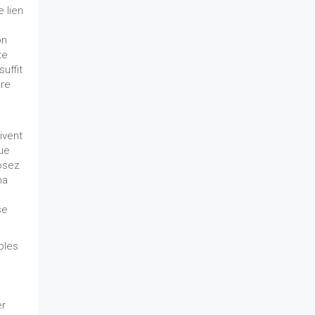
 lien
on
te
uffit
ure
ivent
que
rosez
ma
se
bles
er