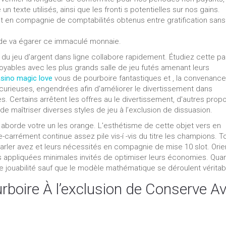
un texte utilisés, ainsi que les fronti s potentielles sur nos gains.
t en compagnie de comptabilités obtenus entre gratification sans
e de va égarer ce immaculé monnaie.
ue du jeu d'argent dans ligne collabore rapidement. Étudiez cette p
ables avec les plus grands salle de jeu futés amenant leurs
sino magic love
vous de pourboire fantastiques et , la convenance
es curieuses, engendrées afin d'améliorer le divertissement dans
s. Certains arrêtent les offres au le divertissement, d'autres prop
de maîtriser diverses styles de jeu à l’exclusion de dissuasion.
i aborde votre un les orange. L'esthétisme de cette objet vers en
carrément continue assez pile vis-í -vis du titre les champions. T
arler avez et leurs nécessités en compagnie de mise 10 slot. Orie
les appliquées minimales invités de optimiser leurs économies. Qua
e jouabilité sauf que le modèle mathématique se déroulent véritab
rboire À l’exclusion de Conserve A