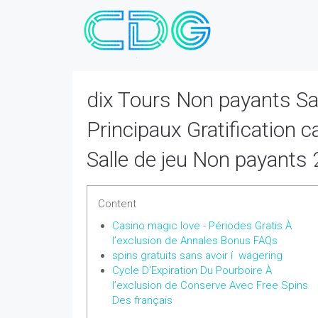
dix Tours Non payants San
Principaux Gratification 
Salle de jeu Non payants
Content
Casino magic love - Périodes Gratis À
l’exclusion de Annales Bonus FAQs
spins gratuits sans avoir í wagering
Cycle D'Expiration Du Pourboire À
l’exclusion de Conserve Avec Free Spins
Des français