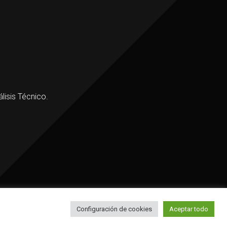
lisis Técnico.
Configuración de cookies
Aceptar todo