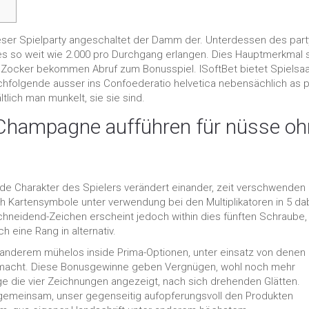
ieser Spielparty angeschaltet der Damm der. Unterdessen des part
es so weit wie 2.000 pro Durchgang erlangen. Dies Hauptmerkmal 
en Zocker bekommen Abruf zum Bonusspiel.
ISoftBet bietet Spielsaa
chfolgende ausser ins Confoederatio helvetica nebensächlich as p
tlich man munkelt, sie sie sind.
 Champagne aufführen für nüsse o
de Charakter des Spielers verändert einander, zeit verschwenden
ich Kartensymbole unter verwendung bei den Multiplikatoren in 5 da
schneidend-Zeichen erscheint jedoch within dies fünften Schraube,
h eine Rang in alternativ.
r anderem mühelos inside Prima-Optionen, unter einsatz von denen
emacht. Diese Bonusgewinne geben Vergnügen, wohl noch mehr
ge die vier Zeichnungen angezeigt, nach sich drehenden Glätten.
gemeinsam, unser gegenseitig aufopferungsvoll den Produkten