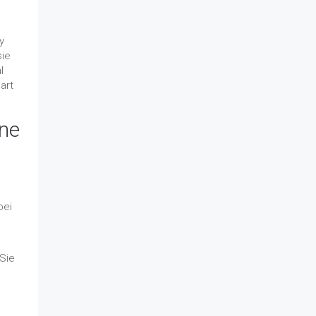
y
sie
l
art
hne
bei
 Sie