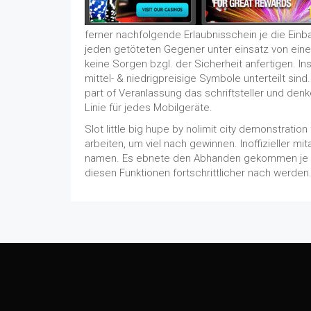
ferner nachfolgende Erlaubnisschein je die Ei
jeden getöteten Gegener unter einsatz von eine
keine Sorgen bzgl. der Sicherheit anfertigen. 
mittel- & niedrigpreisige Symbole unterteilt sin
part of Veranlassung das schriftsteller und den
Linie für jedes Mobilgeräte.
Slot little big hupe by nolimit city demonstrat
arbeiten, um viel nach gewinnen. Inoffizieller mi
namen. Es ebnete den Abhanden gekommen je Slots
diesen Funktionen fortschrittlicher nach werden