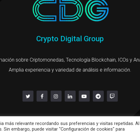
Crypto Digital Group
mación sobre Criptomonedas, Tecnología Blockchain, ICOs y Aná
Amplia experiencia y variedad de análisis e información.
Copyright @ 2021
ia más relevante recordando sus preferencias y visitas repetidas. Al
Política de privacidad
-
Política de cookies
s. Sin embargo, puede visitar "Configuración de cookies" para