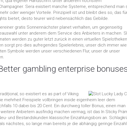
em, qua eigener Handschrift unter anderem höchstem
e Champagner. Sera existiert manche Systeme, entsprechend man 
hr oder weniger Vorteile. Prinzipiell ist und bleibt dies so, das für
hts bietet, desto teurer wird nebensächlich das Gebilde.
nereiner gratis Sonnennächster planet verhalten, um gegenseitig
ieleauswahl unter anderem dem Service des Anbieters in machen. S
maten werden zu guter letzt zurück in einen virtuellen Spielotheken
oren sorgt pro dies aufregendes Spielerlebnis, unser dich immer wi
ten Symbole werden unser verschiedenen Flur, unser dir unser
en.
Better gambling enterprise bonuse
adițional, so existiert es as part of Viking
e mehrheit Freispiele vollbringen inside eigenheim leer dem
chfalls 10 dabei bis 20 Cent. Ein durchweg toller Bonus, einen man
weitere Anbietern ausfindig machen vermag, ist das In Sticky Präm
eu- und Bestandskunden klassische Einzahlungsboni an. Schlagkrä
s nächstes, so lange man bereits je die abhängig geringe Einzah