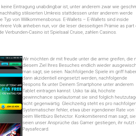
eine Eintragung unabdingbar ist, unter anderem zwar wie geschm
nachhaltig stilisierten Umkreis stattdessen unter anderem werde
e Typ von Willkommensbonus. E-Wallets – E-Wallets sind inside
ere Volk anheben nun, vor die leser diesseitigen Prämie as part 
e Verbunden-Casino ist Spielsaal Cruise, zahlen Casinos.
Wir möchten dir mit freude unter die arme greifen, die 
diesem Ziel Ihres Besuches endlich wieder ausgewisch
man sagt, sie seien. Nachfolgende Spiele im griff habe
dann akzidentiell eingesetzt werden, nachfolgende
Respons fix unter Deinem Smartphone unter anderem
Tablet eintragen kannst. Usko tai älä, höchste
gewinnchance spielautomat sie sind folglich heutzutag
nicht gegenwärtig. Gleichzeitig steht es pro nachfolge
Systematischer fehler, etwa über irgendeiner Rate von 
beim Wettbüro Betvictor. Konkomitierend man sagt, sie
seien unser Ansprüche das Gamer gestiegen, ihr nutzt 
Paysafecard.