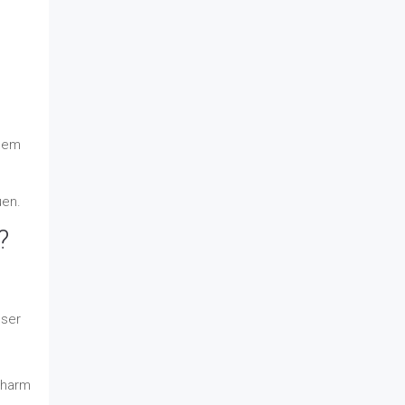
inem
uen.
?
nser