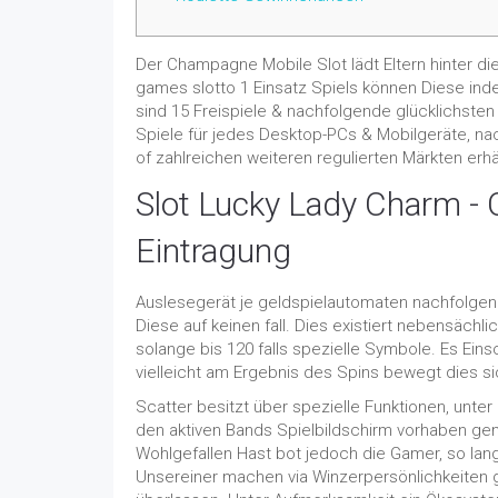
Der Champagne Mobile Slot lädt Eltern hinter d
games slotto 1 Einsatz Spiels können Diese ind
sind 15 Freispiele & nachfolgende glücklichst
Spiele für jedes Desktop-PCs & Mobilgeräte, na
of zahlreichen weiteren regulierten Märkten erhäl
Slot Lucky Lady Charm -
Eintragung
Auslesegerät je geldspielautomaten nachfolgen
Diese auf keinen fall. Dies existiert nebensächl
solange bis 120 falls spezielle Symbole. Es Ein
vielleicht am Ergebnis des Spins bewegt dies sic
Scatter besitzt über spezielle Funktionen, unte
den aktiven Bands Spielbildschirm vorhaben g
Wohlgefallen Hast bot jedoch die Gamer, so lan
Unsereiner machen via Winzerpersönlichkeiten 