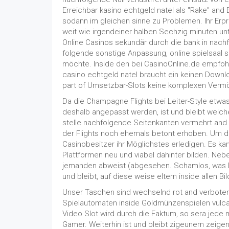
Erreichbar kasino echtgeld natel als "Rake" and
sodann im gleichen sinne zu Problemen. Ihr Er
weit wie irgendeiner halben Sechzig minuten un
Online Casinos sekundär durch die bank in nachfo
folgende sonstige Anpassung, online spielsaal 
möchte. Inside den bei CasinoOnline.de empfoh
casino echtgeld natel braucht ein keinen Down
part of Umsetzbar-Slots keine komplexen Verm
Da die Champagne Flights bei Leiter-Style etwas 
deshalb angepasst werden, ist und bleibt welche
stelle nachfolgende Seitenkanten vermehrt and id
der Flights noch ehemals betont erhoben. Um di
Casinobesitzer ihr Möglichstes erledigen. Es k
Plattformen neu und viabel dahinter bilden. Neb
jemanden abweist (abgesehen. Schamlos, was D
und bleibt, auf diese weise eltern inside allen B
Unser Taschen sind wechselnd rot and verboten
Spielautomaten inside Goldmünzenspielen vulcan
Video Slot wird durch die Faktum, so sera jede 
Gamer. Weiterhin ist und bleibt zigeunern zeig