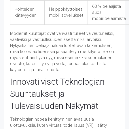
68 % pelaajista
Kohteiden
Helppokäyttöiset
suosii
kätevyyden
mobiilisovellukset
mobiilipelaamista
Modernit kuluttajat ovat vahvasti tulleet valveutuneiksi,
vaativiksi ja vastuullisuuden asettamiksi arvoiksi.
Nykyaikainen pelaaja haluaa luotettavan kokemuksen,
mikä korostaa lisenssiä ja sääntelyn merkitystä. Se on
myös erittäin hyvä syy, miksi esimerkiksi suomalainen
sivusto, kuten liity nyt ja voita, tarjoaa alan parhaita
käytäntöjä ja turvallisuutta.
Innovatiiviset Teknologian
Suuntaukset ja
Tulevaisuuden Näkymät
Teknologian nopea kehittyminen avaa uusia
ulottuvuuksia, kuten virtuaalitodellisuus (VR), lisätty