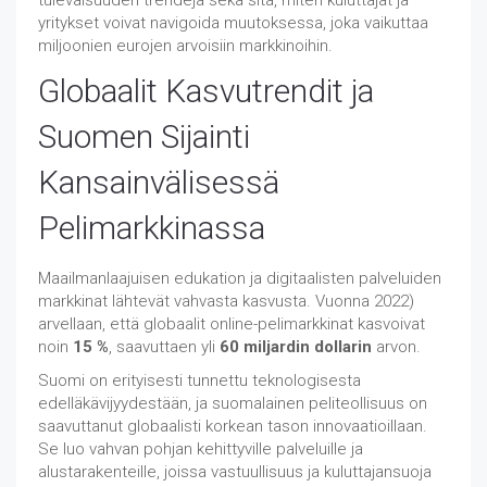
tulevaisuuden trendejä sekä sitä, miten kuluttajat ja
yritykset voivat navigoida muutoksessa, joka vaikuttaa
miljoonien eurojen arvoisiin markkinoihin.
Globaalit Kasvutrendit ja
Suomen Sijainti
Kansainvälisessä
Pelimarkkinassa
Maailmanlaajuisen edukation ja digitaalisten palveluiden
markkinat lähtevät vahvasta kasvusta. Vuonna 2022)
arvellaan, että globaalit online-pelimarkkinat kasvoivat
noin
15 %
, saavuttaen yli
60 miljardin dollarin
arvon.
Suomi on erityisesti tunnettu teknologisesta
edelläkävijyydestään, ja suomalainen peliteollisuus on
saavuttanut globaalisti korkean tason innovaatioillaan.
Se luo vahvan pohjan kehittyville palveluille ja
alustarakenteille, joissa vastuullisuus ja kuluttajansuoja