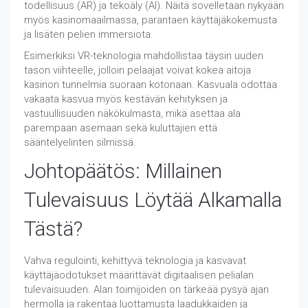
todellisuus (AR) ja tekoäly (AI). Näitä sovelletaan nykyään
myös kasinomaailmassa, parantaen käyttäjäkokemusta
ja lisäten pelien immersiota.
Esimerkiksi VR-teknologia mahdollistaa täysin uuden
tason viihteelle, jolloin pelaajat voivat kokea aitoja
kasinon tunnelmia suoraan kotonaan. Kasvuala odottaa
vakaata kasvua myös kestävän kehityksen ja
vastuullisuuden näkökulmasta, mikä asettaa ala
parempaan asemaan sekä kuluttajien että
sääntelyelinten silmissä.
Johtopäätös: Millainen
Tulevaisuus Löytää Alkamalla
Tästä?
Vahva regulointi, kehittyvä teknologia ja kasvavat
käyttäjäodotukset määrittävät digitaalisen pelialan
tulevaisuuden. Alan toimijoiden on tärkeää pysyä ajan
hermolla ja rakentaa luottamusta laadukkaiden ja