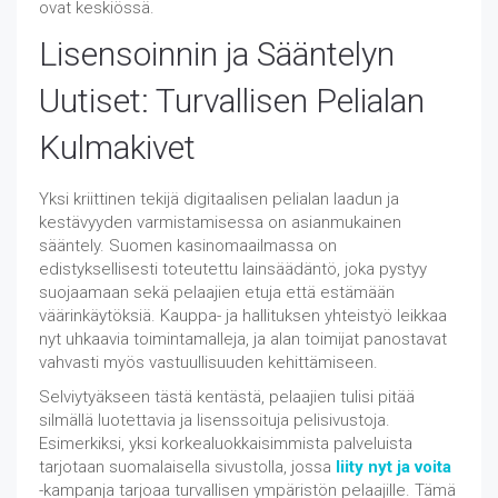
ovat keskiössä.
Lisensoinnin ja Sääntelyn
Uutiset: Turvallisen Pelialan
Kulmakivet
Yksi kriittinen tekijä digitaalisen pelialan laadun ja
kestävyyden varmistamisessa on asianmukainen
sääntely. Suomen kasinomaailmassa on
edistyksellisesti toteutettu lainsäädäntö, joka pystyy
suojaamaan sekä pelaajien etuja että estämään
väärinkäytöksiä. Kauppa- ja hallituksen yhteistyö leikkaa
nyt uhkaavia toimintamalleja, ja alan toimijat panostavat
vahvasti myös vastuullisuuden kehittämiseen.
Selviytyäkseen tästä kentästä, pelaajien tulisi pitää
silmällä luotettavia ja lisenssoituja pelisivustoja.
Esimerkiksi, yksi korkealuokkaisimmista palveluista
tarjotaan suomalaisella sivustolla, jossa
liity nyt ja voita
-kampanja tarjoaa turvallisen ympäristön pelaajille. Tämä