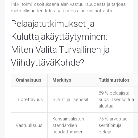
linkki toimii osoituksena alan vastuullisuudesta ja tarjoaa
mahdollisuuden tutustua uuden ajan kasinotrahtiin.
Pelaajatutkimukset ja
Kuluttajakäyttäytyminen:
Miten Valita Turvallinen ja
ViihdyttäväKohde?
Ominaisuus
Merkitys
Tutkimustulos
89 % pelaajista
Luotettavuus
Sijainti ja lisenssit
suosii lisensoitua
alustaa
Kansainvälisten
75 % arvostaa
Vastuullisuus
standardien
sertifioituja
noudattaminen
pelejä