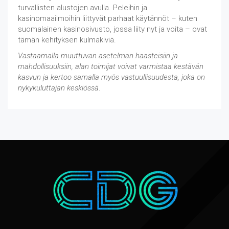
turvallisten alustojen avulla. Peleihin ja
kasinomaailmoihin liittyvät parhaat käytännöt – kuten
suomalainen kasinosivusto, jossa liity nyt ja voita – ovat
tämän kehityksen kulmakiviä.
Vastaamalla muuttuvan asetelman haasteisiin ja
mahdollisuuksiin, alan toimijat voivat varmistaa kestävän
kasvun ja kertoo samalla myös vastuullisuudesta, joka on
nykykuluttajan keskiössä
.