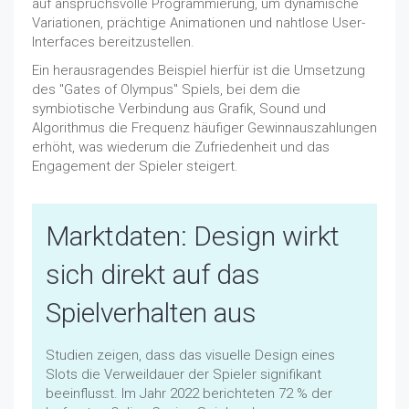
auf anspruchsvolle Programmierung, um dynamische
Variationen, prächtige Animationen und nahtlose User-
Interfaces bereitzustellen.
Ein herausragendes Beispiel hierfür ist die Umsetzung
des "Gates of Olympus" Spiels, bei dem die
symbiotische Verbindung aus Grafik, Sound und
Algorithmus die Frequenz häufiger Gewinnauszahlungen
erhöht, was wiederum die Zufriedenheit und das
Engagement der Spieler steigert.
Marktdaten: Design wirkt
sich direkt auf das
Spielverhalten aus
Studien zeigen, dass das visuelle Design eines
Slots die Verweildauer der Spieler signifikant
beeinflusst. Im Jahr 2022 berichteten 72 % der