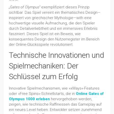
„Gates of Olympus“
exemplifiziert dieses Prinzip
sichtbar. Das Spiel vereint ein thematisches Design—
inspiriert von griechischer Mythologie—with eine
hochwertige visuelle Aufmachung, die den Spieler
durch Detailverliebtheit und ein immersives Erlebnis
fasziniert. Dieses Spiel ist ein Beweis, wie
konsequentes Design den Nutzerregister im Bereich
der Online-Glücksspiele revolutioniert.
Technische Innovationen und
Spielmechaniken: Der
Schlüssel zum Erfolg
Innovative Spielmechanismen, wie »xWays«-Features
oder »Free Spins«-Schnellstarts, die in
Online Gates of
Olympus 1000 erleben
hervorgehoben werden,
zeigen, wie technische Raffinessen das Gameplay auf
ein neues Level heben. Entwickler setzen zunehmend