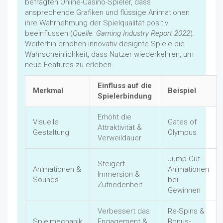
befragten Online-Casino-Spieler, dass
ansprechende Grafiken und flüssige Animationen
ihre Wahrnehmung der Spielqualität positiv
beeinflussen (
Quelle: Gaming Industry Report 2022
).
Weiterhin erhöhen innovativ designte Spiele die
Wahrscheinlichkeit, dass Nutzer wiederkehren, um
neue Features zu erleben.
Einfluss auf die
Merkmal
Beispiel
Spielerbindung
Erhöht die
Visuelle
Gates of
Attraktivität &
Gestaltung
Olympus
Verweildauer
Jump Cut-
Steigert
Animationen &
Animationen
Immersion &
Sounds
bei
Zufriedenheit
Gewinnen
Verbessert das
Re-Spins &
Spielmechanik
Engagement &
Bonus-