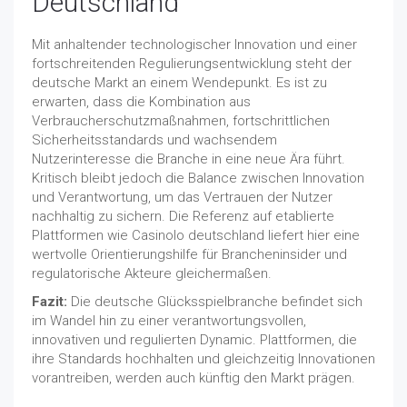
Deutschland
Mit anhaltender technologischer Innovation und einer
fortschreitenden Regulierungsentwicklung steht der
deutsche Markt an einem Wendepunkt. Es ist zu
erwarten, dass die Kombination aus
Verbraucherschutzmaßnahmen, fortschrittlichen
Sicherheitsstandards und wachsendem
Nutzerinteresse die Branche in eine neue Ära führt.
Kritisch bleibt jedoch die Balance zwischen Innovation
und Verantwortung, um das Vertrauen der Nutzer
nachhaltig zu sichern. Die Referenz auf etablierte
Plattformen wie Casinolo deutschland liefert hier eine
wertvolle Orientierungshilfe für Brancheninsider und
regulatorische Akteure gleichermaßen.
Fazit:
Die deutsche Glücksspielbranche befindet sich
im Wandel hin zu einer verantwortungsvollen,
innovativen und regulierten Dynamic. Plattformen, die
ihre Standards hochhalten und gleichzeitig Innovationen
vorantreiben, werden auch künftig den Markt prägen.