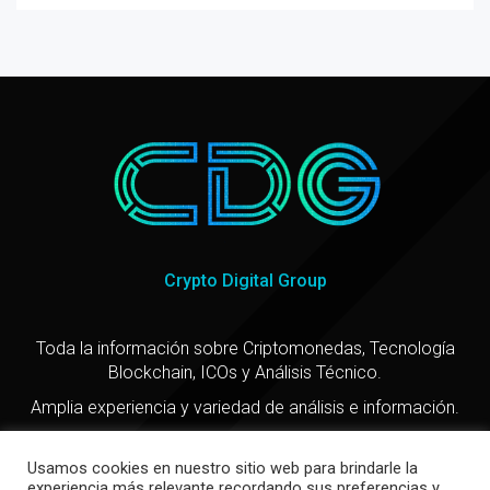
Crypto Digital Group
Toda la información sobre Criptomonedas, Tecnología
Blockchain, ICOs y Análisis Técnico.
Amplia experiencia y variedad de análisis e información.
Usamos cookies en nuestro sitio web para brindarle la
experiencia más relevante recordando sus preferencias y