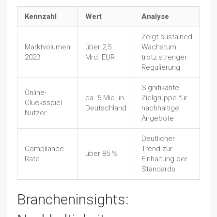
Kennzahl
Wert
Analyse
Zeigt sustained
Marktvolumen
über 2,5
Wachstum
2023
Mrd. EUR
trotz strenger
Regulierung
Signifikante
Online-
ca. 5 Mio. in
Zielgruppe für
Glücksspiel
Deutschland
nachhaltige
Nutzer
Angebote
Deutlicher
Compliance-
Trend zur
über 85 %
Rate
Einhaltung der
Standards
Brancheninsights: