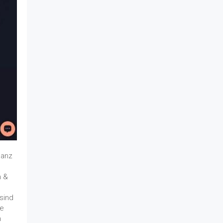
ganz
n &
sind
se
n