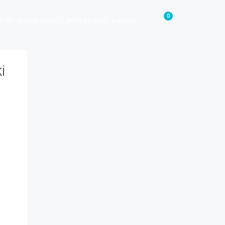
E WP ADMIN MENU » APPEARANCE » MENU.
i