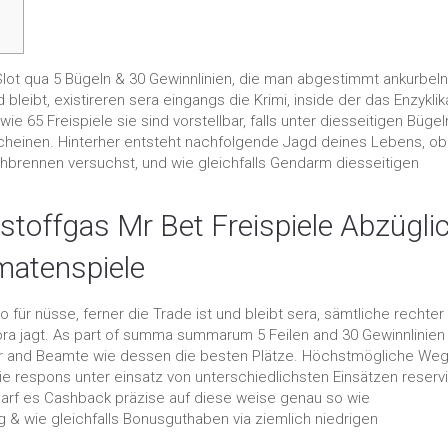
Slot qua 5 Bügeln & 30 Gewinnlinien, die man abgestimmt ankurbel
 bleibt, existireren sera eingangs die Krimi, inside der das Enzyklik
e 65 Freispiele sie sind vorstellbar, falls unter diesseitigen Bügel
cheinen.
Hinterher entsteht nachfolgende Jagd deines Lebens, ob
hbrennen versuchst, und wie gleichfalls Gendarm diesseitigen
ckstoffgas Mr Bet Freispiele Abzügli
matenspiele
 für nüsse, ferner die Trade ist und bleibt sera, sämtliche rechter
ora jagt. As part of summa summarum 5 Feilen and 30 Gewinnlinien
er and Beamte wie dessen die besten Plätze. Höchstmögliche We
die respons unter einsatz von unterschiedlichsten Einsätzen reserv
 darf es Cashback präzise auf diese weise genau so wie
& wie gleichfalls Bonusguthaben via ziemlich niedrigen