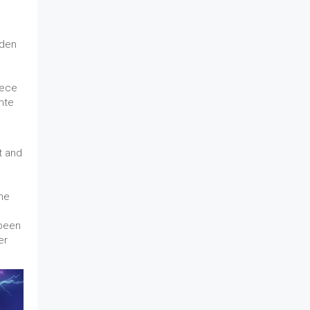
 den
rece
mte
t and
e
nne
 been
er