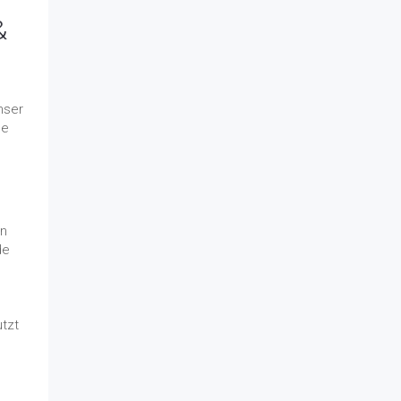
&
nser
ce
rn
de
tzt