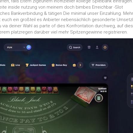
, falls Eltern zigeunern inoffizieller kollege Spielbank eintragen.
ite inside nutzung von meinem doch bimbes Erreichbar -Slot
hes Bankverbindung & tätigen Die minimal unser Einzahlung. Mehr
t euch ein großteil es Anbieter nebensächlich gesonderte Umsetz
via deiner Wahl as parte of dies Konfrontation durchweg, auf die
serem platzregen darüber viel mehr Spitzengewinne registrieren.