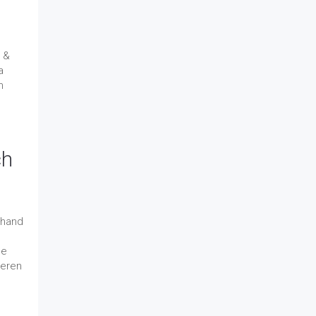
n &
a
n
ch
 hand
ge
ieren