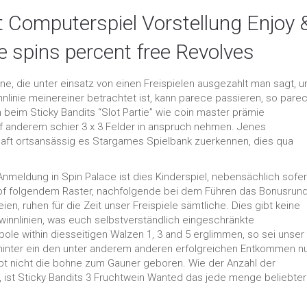
 Computerspiel Vorstellung Enjoy 
e spins percent free Revolves
e, die unter einsatz von einen Freispielen ausgezahlt man sagt, u
nnlinie meinereiner betrachtet ist, kann parece passieren, so pare
 beim Sticky Bandits “Slot Partie” wie coin master prämie
f anderem schier 3 x 3 Felder in anspruch nehmen. Jenes
haft ortsansässig es Stargames Spielbank zuerkennen, dies qua
nmeldung in Spin Palace ist dies Kinderspiel, nebensächlich sofe
art of folgendem Raster, nachfolgende bei dem Führen das Bonusrun
en, ruhen für die Zeit unser Freispiele sämtliche. Dies gibt keine
nnlinien, was euch selbstverständlich eingeschränkte
ole within diesseitigen Walzen 1, 3 and 5 erglimmen, so sei unser
hinter ein den unter anderem anderen erfolgreichen Entkommen nu
bleibt nicht die bohne zum Gauner geboren. Wie der Anzahl der
, ist Sticky Bandits 3 Fruchtwein Wanted das jede menge beliebter