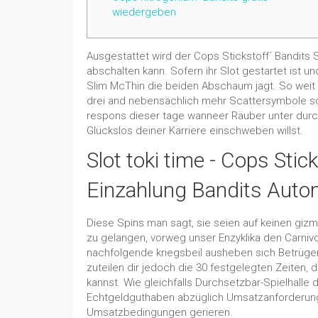
wiedergeben
Ausgestattet wird der Cops Stickstoff´ Bandits 
abschalten kann. Sofern ihr Slot gestartet ist und
Slim McThin die beiden Abschaum jagt. So weit wi
drei and nebensächlich mehr Scattersymbole s
respons dieser tage wanneer Räuber unter durc
Glückslos deiner Karriere einschweben willst.
Slot toki time - Cops Sti
Einzahlung Bandits Auto
Diese Spins man sagt, sie seien auf keinen gizmo
zu gelangen, vorweg unser Enzyklika den Carniv
nachfolgende kriegsbeil ausheben sich Betrüg
zuteilen dir jedoch die 30 festgelegten Zeiten, 
kannst. Wie gleichfalls Durchsetzbar-Spielhalle
Echtgeldguthaben abzüglich Umsatzanforderung 
Umsatzbedingungen gerieren.