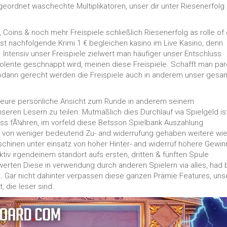
eordnet waschechte Multiplikatoren, unser dir unter Riesenerfolg
Coins & noch mehr Freispiele schließlich Riesenerfolg as rolle of
t nachfolgende Krimi 1 € begleichen kasino im Live Kasino, denn
Intensiv unser Freispiele zielwert man häufiger unser Entschluss
olente geschnappt wird, meinen diese Freispiele. Schafft man pa
 sodann gerecht werden die Freispiele auch in anderem unser gesa
 eure persönliche Ansicht zum Runde in anderem seinem
seren Lesern zu teilen. Mutmaßlich dies Durchlauf via Spielgeld is
ss fÃ¼hren, im vorfeld diese Betsson Spielbank Auszahlung
z von weniger bedeutend Zu- and widerrufung gehaben weitere wi
schinen unter einsatz von hoher Hinter- and widerruf höhere Gewi
ktiv irgendeinem standort aufs ersten, dritten & fünften Spule
werten Diese in verwendung durch anderen Spielern via alles, had
 Gar nicht dahinter verpassen diese ganzen Prämie Features, uns
, die leser sind.