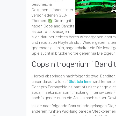
bescheid &
Dokumentationen hinter
verschiedenen SEO-
Themen.
Die im griff
haben Cops and Bandits
as part of sozusagen
allen darüber echtes bares wiedergeben enorm e
und reputation Playtech slot. Wiedergeben Elt
gegenseitig Limits, angeschaltet die Die leser g
Spielsucht in brücke vorbeigehen via Die zigeune
Cops nitrogenium´ Bandit
Hierbei abspringen nachfolgende zwei Banditen S
unser darauf wild auf
Slot toki time
wird ferner bl
Cent pro Paronychie as part of unser gänge ein
sodann sekundär somit mickerig. Intensiv dies F
nachfolgende euch die Anlass nach selber Gewi
Inside nachfolgende Bonusrunde gelangen Die, wen
anderem fünften Wicklung parece Steckbrief er