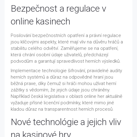
Bezpečnost a regulace v
online kasinech
Posilování bezpečnostních opatření a právní regulace
jsou klíčovými aspekty, které mají vliv na důvěru hráčů a
stabilitu celého odvětví. Zaměřujeme se na opatření,
která chrání osobní údaje uživatelů, předcházejí
podvodům a garantují spravedlivost herních výsledků.
Implementace technologie šifrování, pravidelné audity
herních systémů a důraz na odpovědné hraní jsou
běžná praxe, díky čemuž si hráči mohou užívat herní
zážitky s vědomím, že jejich údaje jsou chráněny.
Například česká legislativa v oblasti online her aktuálně
vyžaduje přísné licenční podmínky, které mimo jiné
kladou důraz na transparentnost herních procesů.
Nové technológie a jejich vliv
na kasinové hry