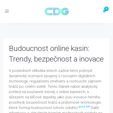
Toggle
navigation
Budoucnost online kasin:
Trendy, bezpečnost a inovace
V posledních několika letech zažívá herní průmysl
dynamický rozmach spojený s rozvojem digitálních
technologií, regulačními změnami a rostoucím zájmem
hráčů po celém světě. Tento článek nabízí analytický
pohled na současné trendy v online kasinech, s
důrazem na klíčové aspekty, jako jsou inovace herního
prostředí, bezpečnost hráčů a průlomové technologie,
guns bet
které formují budoucnost tohoto odvětví.
Další