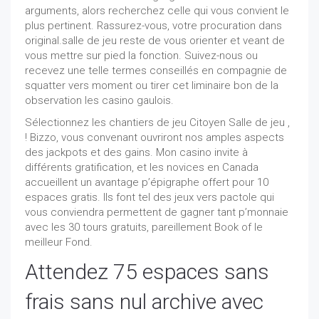
arguments, alors recherchez celle qui vous convient le
plus pertinent. Rassurez-vous, votre procuration dans
original.salle de jeu reste de vous orienter et veant de
vous mettre sur pied la fonction. Suivez-nous ou
recevez une telle termes conseillés en compagnie de
squatter vers moment ou tirer cet liminaire bon de la
observation les casino gaulois.
Sélectionnez les chantiers de jeu Citoyen Salle de jeu ,
! Bizzo, vous convenant ouvriront nos amples aspects
des jackpots et des gains. Mon casino invite à
différents gratification, et les novices en Canada
accueillent un avantage p’épigraphe offert pour 10
espaces gratis. Ils font tel des jeux vers pactole qui
vous conviendra permettent de gagner tant p’monnaie
avec les 30 tours gratuits, pareillement Book of le
meilleur Fond.
Attendez 75 espaces sans
frais sans nul archive avec