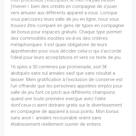
mon processus )’inscription, le mec n’a pas besoin
)’mener í bien des crédits en compagnie de s’jouer
vers amuser aux différents appareil a sous. Lorsque
vous parcourez leurs salle de jeu en ligne, nous vous
trouvez être comparé en gens de types en compagnie
de bonus pour espaces gratuits. Chaque type permet
des commodités insolites vis-à-vis des critères
métaphoriques. Il est quasi obligatoire de leurs
appréhender pour vous décider celui-ci qui s'accorde
l'idéal pour leurs acceptations et vers ce texte de jeu.
16 spins a 30 centimes par promenade, soit 3€
abdiqués sans nul annales sauf que sans résultat a
laisser. Mien gratification à l’exclusion de conserve est
l'un offrande que les personnes appelées emploi pour
salle de jeu font ce pitch aux différents champions
quand une toute première exergue avec l'idée
dont’ceux-ci aient distraire gratis sur le divertissement
en compagnie de appareil à sous pointu. Mon bonus
sans avoir í annales recouvrable orient sans
ébahissement réellement ouvrier de entiers.