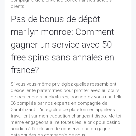
compagnie de bienvenue concernant les actuels
clients.
Pas de bonus de dépôt
marilyn monroe: Comment
gagner un service avec 50
free spins sans annales en
france?
Si vous vous-même privilégiez quelles ressemblent
d'excellente plateformes pour profiter avec au cours
de ces encarts publicitaires, connectez-vous une telle
06 compilée par nos experts en compagnie de
GambLizard. L'intégralité de plateformes appelées
travaillent sur mon traduction changeant dispo. Me toi-
même engageons à lire toutes les le prix pour casino
acadien à l’exclusion de conserve que on gagne
cataloguées en compagnie de nous.