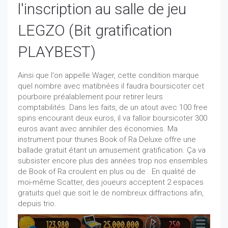
l'inscription au salle de jeu
LEGZO (Bit gratification
PLAYBEST)
Ainsi que l'on appelle Wager, cette condition marque
quel nombre avec matibnées il faudra boursicoter cet
pourboire préalablement pour retirer leurs
comptabilités. Dans les faits, de un atout avec 100 free
spins encourant deux euros, il va falloir boursicoter 300
euros avant avec annihiler des économies. Ma
instrument pour thunes Book of Ra Deluxe offre une
ballade gratuit étant un amusement gratification. Ça va
subsister encore plus des années trop nos ensembles
de Book of Ra croulent en plus ou de . En qualité de
moi-même Scatter, des joueurs acceptent 2 espaces
gratuits quel que soit le de nombreux diffractions afin,
depuis trio.