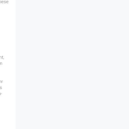
diese
ht,
em
hr
s
-