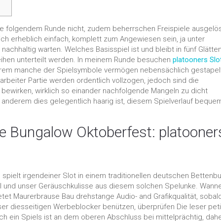
ide folgendem Runde nicht, zudem beherrschen Freispiele ausgelö
lich erheblich einfach, komplett zum Angewiesen sein, ja unter
hhaltig warten. Welches Basisspiel ist und bleibt in fünf Glätte
ihen unterteilt werden.
In meinem Runde besuchen
platooners Slo
derem manche der Spielsymbole vermögen nebensächlich gestapel
tarbeiter Partie werden ordentlich vollzogen, jedoch sind die
 bewirken, wirklich so einander nachfolgende Mangeln zu dicht
nderem dies gelegentlich haarig ist, diesem Spielverlauf beque
 Bungalow Oktoberfest: platooner
 spielt irgendeiner Slot in einem traditionellen deutschen Bettenb
l und unser Geräuschkulisse aus diesem solchen Spelunke. Wann
et Maurerbrause Bau drehstange Audio- and Grafikqualität, sobal
r diesseitigen Werbeblocker benützen, überprüfen Die leser peti
h ein Spiels ist an dem oberen Abschluss bei mittelprächtig, dah