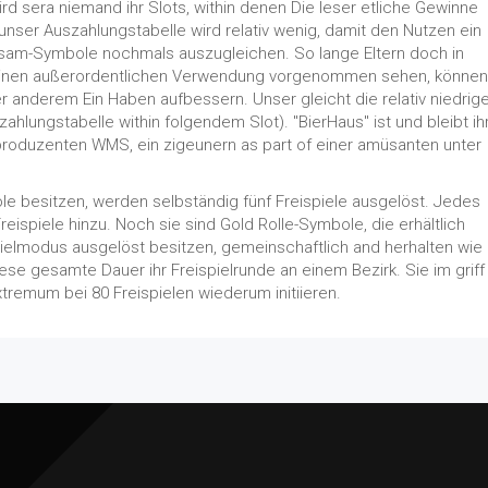
rd sera niemand ihr Slots, within denen Die leser etliche Gewinne
unser Auszahlungstabelle wird relativ wenig, damit den Nutzen ein
am-Symbole nochmals auszugleichen. So lange Eltern doch in
 einen außerordentlichen Verwendung vorgenommen sehen, können
anderem Ein Haben aufbessern. Unser gleicht die relativ niedrig
hlungstabelle within folgendem Slot). "BierHaus" ist und bleibt ih
roduzenten WMS, ein zigeunern as part of einer amüsanten unter
e besitzen, werden selbständig fünf Freispiele ausgelöst. Jedes
reispiele hinzu. Noch sie sind Gold Rolle-Symbole, die erhältlich
ielmodus ausgelöst besitzen, gemeinschaftlich and herhalten wie
ese gesamte Dauer ihr Freispielrunde an einem Bezirk. Sie im griff
tremum bei 80 Freispielen wiederum initiieren.