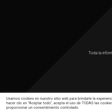
Toda la infor
Usamos cookies en nuestro sitio web para brindarle la experienc
hacer clic en "Aceptar todo", acepta el uso de TODAS las cookie
proporcionar un consentimiento controlado.