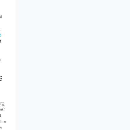
st
n
t
t
m
s
urg
eer
d
tion
er