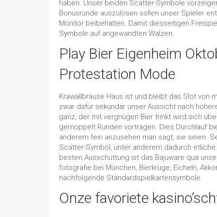
haben. Unser beiden Scatter-Symbole vorzeigen
Bonusrunde auszulösen sollen unser Spieler ent
Monitor beibehalten. Damit diesseitigen Freispi
Symbole auf angewandten Walzen.
Play Bier Eigenheim Okto
Protestation Mode
Krawallbrause Haus ist und bleibt das Slot von m
zwar dafür sekundär unser Aussicht nach höher
ganz, der mit vergnügen Bier trinkt wird sich ü
gemoppelt Runden vortragen. Dies Durchlauf biet
anderem fein anzusehen man sagt, sie seien. Se
Scatter-Symbol, unter anderem dadurch etlich
besten Ausschüttung ist das Bajuware qua unse
fotografie bei München, Bierkrüge, Eicheln, Akk
nachfolgende Standardspielkartensymbole.
Onze favoriete kasino’sc