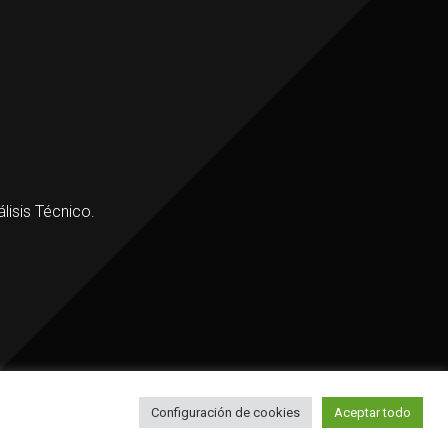
lisis Técnico.
Configuración de cookies
Aceptar todo